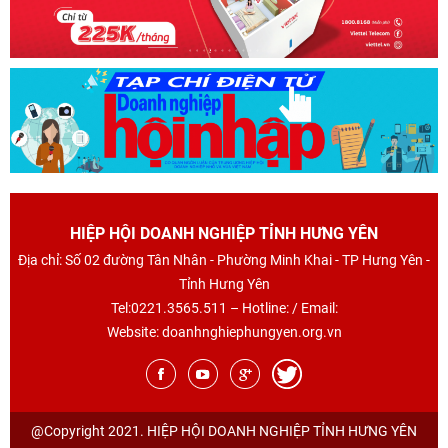
HIỆP HỘI DOANH NGHIỆP TỈNH HƯNG YÊN
Địa chỉ: Số 02 đường Tân Nhân - Phường Minh Khai - TP Hưng Yên -
Tỉnh Hưng Yên
Tel:0221.3565.511 – Hotline: / Email:
Website: doanhnghiephungyen.org.vn
@Copyright 2021. HIỆP HỘI DOANH NGHIỆP TỈNH HƯNG YÊN