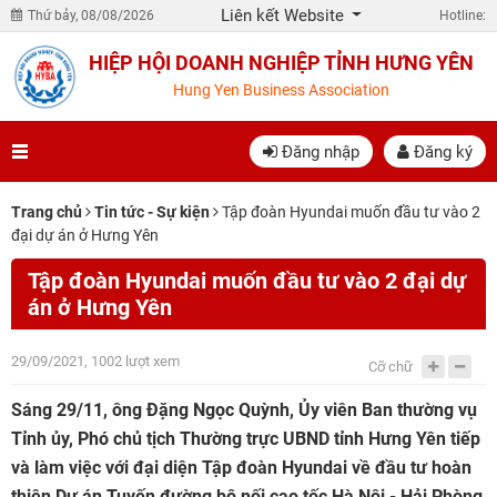
Liên kết Website
Thứ bảy, 08/08/2026
Hotline:
HIỆP HỘI DOANH NGHIỆP TỈNH HƯNG YÊN
Hung Yen Business Association
Đăng nhập
Đăng ký
Trang chủ
Tin tức - Sự kiện
Tập đoàn Hyundai muốn đầu tư vào 2
đại dự án ở Hưng Yên
Tập đoàn Hyundai muốn đầu tư vào 2 đại dự
án ở Hưng Yên
29/09/2021, 1002 lượt xem
Cỡ chữ
Sáng 29/11, ông Đặng Ngọc Quỳnh, Ủy viên Ban thường vụ
Tỉnh ủy, Phó chủ tịch Thường trực UBND tỉnh Hưng Yên tiếp
và làm việc với đại diện Tập đoàn Hyundai về đầu tư hoàn
thiện Dự án Tuyến đường bộ nối cao tốc Hà Nội - Hải Phòng