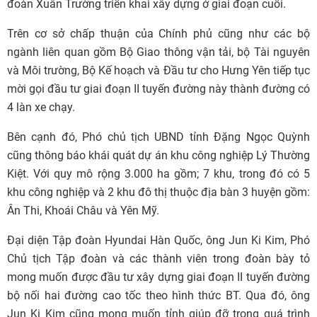
đoàn Xuân Trường triển khai xây dựng ở giai đoạn cuối.
Trên cơ sở chấp thuận của Chính phủ cũng như các bộ
ngành liên quan gồm Bộ Giao thông vận tải, bộ Tài nguyên
và Môi trường, Bộ Kế hoạch và Đầu tư cho Hưng Yên tiếp tục
mời gọi đầu tư giai đoạn II tuyến đường này thành đường có
4 làn xe chạy.
Bên cạnh đó, Phó chủ tịch UBND tỉnh Đặng Ngọc Quỳnh
cũng thông báo khái quát dự án khu công nghiệp Lý Thường
Kiệt. Với quy mô rộng 3.000 ha gồm; 7 khu, trong đó có 5
khu công nghiệp và 2 khu đô thị thuộc địa bàn 3 huyện gồm:
Ân Thi, Khoái Châu và Yên Mỹ.
Đại diện Tập đoàn Hyundai Hàn Quốc, ông Jun Ki Kim, Phó
Chủ tịch Tập đoàn và các thành viên trong đoàn bày tỏ
mong muốn được đầu tư xây dựng giai đoạn II tuyến đường
bộ nối hai đường cao tốc theo hình thức BT. Qua đó, ông
Jun Ki Kim cũng mong muốn tỉnh giúp đỡ trong quá trình