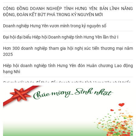
CỘNG ĐỒNG DOANH NGHIỆP TỈNH HƯNG YÊN: BẢN LĨNH NĂNG
ĐỘNG, ĐOÀN KẾT BỨT PHÁ TRONG KỶ NGUYÊN MỚI
Doanh nghiệp Hưng Yên vươn mình trong kỷ nguyên số
Đại hội đại biểu Hiệp hội Doanh nghiệp tỉnh Hưng Yên lần thứ I
Hơn 300 doanh nghiệp tham gia hội nghị xúc tiến thương mại năm
2025
Hiệp hội doanh nghiệp tỉnh Hưng Yên đón Huân chương Lao động
hạng Nhì
Gợi mở giải pháp để thúc đẩy doanh nghiệp tỉnh Hưng Yên phát triển
Ông Đỗ Văn Vẻ là Chủ tịch Hiệp hội Doanh nghiệp tỉnh Hưng Yên
Hiệp hội doanh nghiệp tỉnh Hưng Yên: Cập nhật chính sách thuế mới
và phòng ngừa rủi ro thuế cho doanh nghiệp