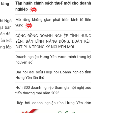
Tập huấn chính sách thuế mới cho doanh
 tầng
nghiệp
Mở rộng không gian phát triển kinh tế liên
chí Ngô
vùng
ịa bàn
các đài
CỘNG ĐỒNG DOANH NGHIỆP TỈNH HƯNG
gắn kết
YÊN: BẢN LĨNH NĂNG ĐỘNG, ĐOÀN KẾT
BỨT PHÁ TRONG KỶ NGUYÊN MỚI
ầng lớp
Doanh nghiệp Hưng Yên vươn mình trong kỷ
nguyên số
Đại hội đại biểu Hiệp hội Doanh nghiệp tỉnh
Hưng Yên lần thứ I
Hơn 300 doanh nghiệp tham gia hội nghị xúc
tiến thương mại năm 2025
Hiệp hội doanh nghiệp tỉnh Hưng Yên đón
Huân chương Lao động hạng Nhì