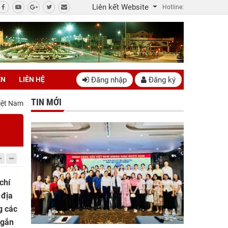
Liên kết Website
Hotline:
Đăng nhập
Đăng ký
ÊN
LIÊN HỆ
TIN MỚI
iệt Nam
chí
 địa
g các
 gắn