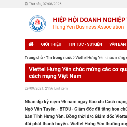
Thứ sáu, 07/08/2026
HIỆP HỘI DOANH NGHIỆP
Hung Yen Business Association
GIỚI THIỆU
TIN TỨC - SỰ KIỆN
VĂN BẢN
Trang chủ
Tin trong nước
Viettel Hưng Yên chúc mừng 
Viettel Hưng Yên chúc mừng các cơ qu
cách mạng Việt Nam
29/09/2021, 2156 lượt xem
Nhân dịp kỷ niệm 96 năm ngày Báo chí Cách mạng 
Ngô Văn Tuyến - BTĐU- Giám đốc đã tặng hoa chúc
bàn Tỉnh Hưng Yên. Đồng thời đ/c Giám đốc Viett
đài phát thanh huyện. Viettel Hưng Yên thường xu