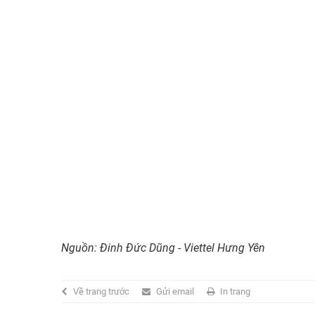
Nguồn: Đinh Đức Dũng - Viettel Hưng Yên
Về trang trước
Gửi email
In trang