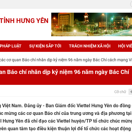
 TỈNH HƯNG YÊN
 PHÁP LUẬT
SỰ KIỆN SẮP TỚI
TRÁCH NHIỆM XÃ HỘI
HỘI VI
các cơ quan Báo chí nhân dịp kỷ niệm 96 năm ngày Bác Chí cách mạng V
an Báo chí nhân dịp kỷ niệm 96 năm ngày Bác Chí
Cỡ chữ
Việt Nam. Đảng ủy - Ban Giám đốc Viettel Hưng Yên do đồng 
 mừng các cơ quan Báo chí của trung ương và địa phương tại
el Hưng Yên đã chỉ đạo các Viettel huyện/TP tổ chức chúc mừn
yên quan tâm tạo điều kiện thuận lợi để tổ chức các hoạt động