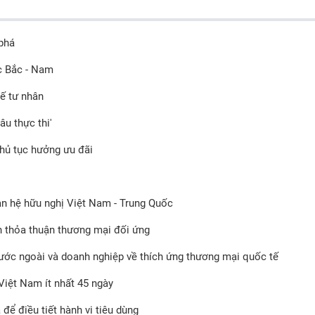
 phá
c Bắc - Nam
tế tư nhân
u thực thi'
thủ tục hưởng ưu đãi
an hệ hữu nghị Việt Nam - Trung Quốc
 thỏa thuận thương mại đối ứng
ước ngoài và doanh nghiệp về thích ứng thương mại quốc tế
Việt Nam ít nhất 45 ngày
để điều tiết hành vi tiêu dùng