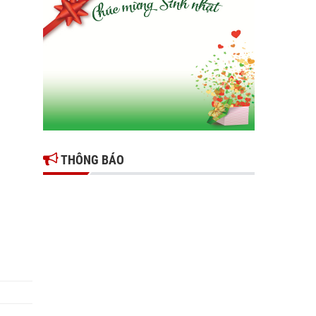
Gợi mở giải pháp để thúc đẩy doanh nghiệp
tỉnh Hưng Yên phát triển
Ông Đỗ Văn Vẻ là Chủ tịch Hiệp hội Doanh
nghiệp tỉnh Hưng Yên
Hiệp hội doanh nghiệp tỉnh Hưng Yên: Cập
nhật chính sách thuế mới và phòng ngừa rủi
ro thuế cho doanh nghiệp
THÔNG BÁO