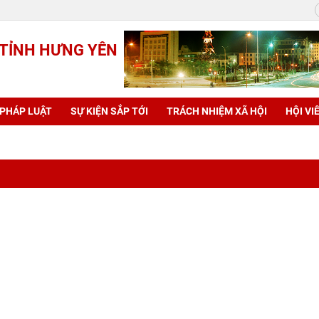
 TỈNH HƯNG YÊN
 PHÁP LUẬT
SỰ KIỆN SẮP TỚI
TRÁCH NHIỆM XÃ HỘI
HỘI VI