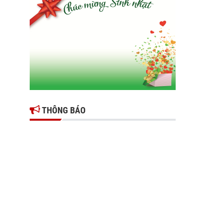
Gợi mở giải pháp để thúc đẩy doanh nghiệp
tỉnh Hưng Yên phát triển
Ông Đỗ Văn Vẻ là Chủ tịch Hiệp hội Doanh
nghiệp tỉnh Hưng Yên
Hiệp hội doanh nghiệp tỉnh Hưng Yên: Cập
nhật chính sách thuế mới và phòng ngừa rủi
ro thuế cho doanh nghiệp
THÔNG BÁO