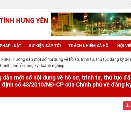
 TỈNH HƯNG YÊN
 PHÁP LUẬT
SỰ KIỆN SẮP TỚI
TRÁCH NHIỆM XÃ HỘI
HỘI VI
BKH Hướng dẫn một số nội dung về hồ sơ, trình tự, thủ tục đăng ký do
 Chính phủ về đăng ký doanh nghiệp
n một số nội dung về hồ sơ, trình tự, thủ tục đ
hị định số 43/2010/NĐ-CP của Chính phủ về đăng k