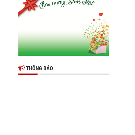
Gợi mở giải pháp để thúc đẩy doanh nghiệp
tỉnh Hưng Yên phát triển
Ông Đỗ Văn Vẻ là Chủ tịch Hiệp hội Doanh
nghiệp tỉnh Hưng Yên
Hiệp hội doanh nghiệp tỉnh Hưng Yên: Cập
nhật chính sách thuế mới và phòng ngừa rủi
ro thuế cho doanh nghiệp
THÔNG BÁO