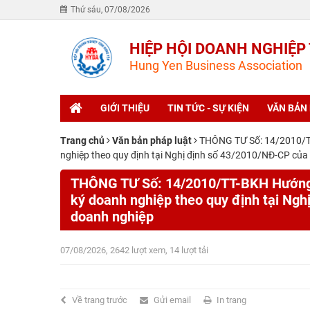
Thứ sáu, 07/08/2026
HIỆP HỘI DOANH NGHIỆP
Hung Yen Business Association
GIỚI THIỆU
TIN TỨC - SỰ KIỆN
VĂN BẢN
Trang chủ
Văn bản pháp luật
THÔNG TƯ Số: 14/2010/TT-
nghiệp theo quy định tại Nghị định số 43/2010/NĐ-CP của
THÔNG TƯ Số: 14/2010/TT-BKH Hướng dẫ
ký doanh nghiệp theo quy định tại Ng
doanh nghiệp
07/08/2026, 2642 lượt xem, 14 lượt tải
Về trang trước
Gửi email
In trang