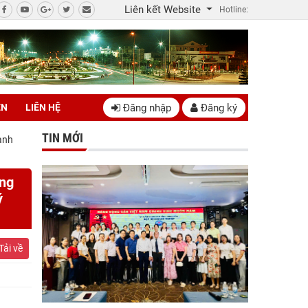
Liên kết Website
Hotline:
Đăng nhập
Đăng ký
ÊN
LIÊN HỆ
TIN MỚI
anh
ăng
ý
Tải về