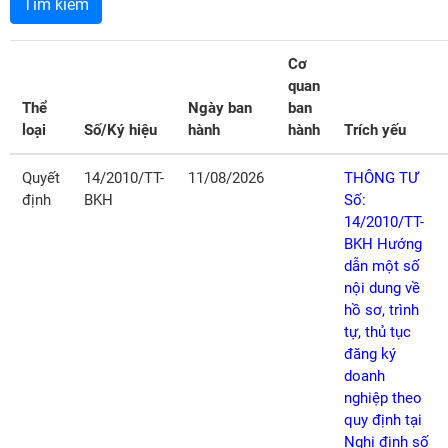
Tìm kiếm
Cơ
quan
Thể
Ngày ban
ban
loại
Số/Ký hiệu
hành
hành
Trích yếu
Quyết
14/2010/TT-
11/08/2026
THÔNG TƯ
định
BKH
Số:
14/2010/TT-
BKH Hướng
dẫn một số
nội dung về
hồ sơ, trình
tự, thủ tục
đăng ký
doanh
nghiệp theo
quy định tại
Nghị định số