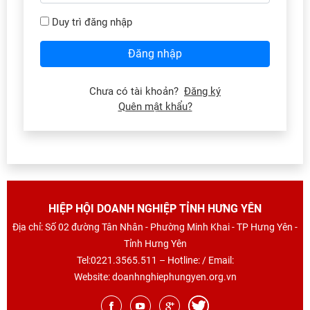
Duy trì đăng nhập
Đăng nhập
Chưa có tài khoản?
Đăng ký
Quên mật khẩu?
HIỆP HỘI DOANH NGHIỆP TỈNH HƯNG YÊN
Địa chỉ: Số 02 đường Tân Nhân - Phường Minh Khai - TP Hưng Yên -
Tỉnh Hưng Yên
Tel:0221.3565.511 – Hotline: / Email:
Website: doanhnghiephungyen.org.vn