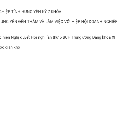
HIỆP TỈNH HƯNG YÊN KỲ 7 KHÓA II
HƯNG YÊN ĐẾN THĂM VÀ LÀM VIỆC VỚI HIỆP HỘI DOANH NGHIỆ
hực hiện Nghị quyết Hội nghị lần thứ 5 BCH Trung ương Đảng khóa XI
ước gian khó