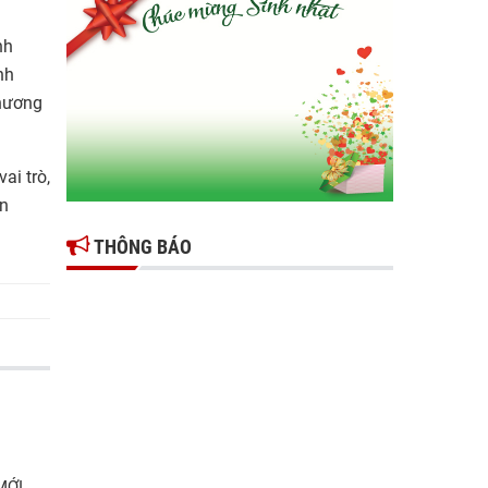
Gợi mở giải pháp để thúc đẩy doanh nghiệp
nh
tỉnh Hưng Yên phát triển
nh
Ông Đỗ Văn Vẻ là Chủ tịch Hiệp hội Doanh
thương
nghiệp tỉnh Hưng Yên
Hiệp hội doanh nghiệp tỉnh Hưng Yên: Cập
ai trò,
nhật chính sách thuế mới và phòng ngừa rủi
ro thuế cho doanh nghiệp
ền
THÔNG BÁO
MỚI