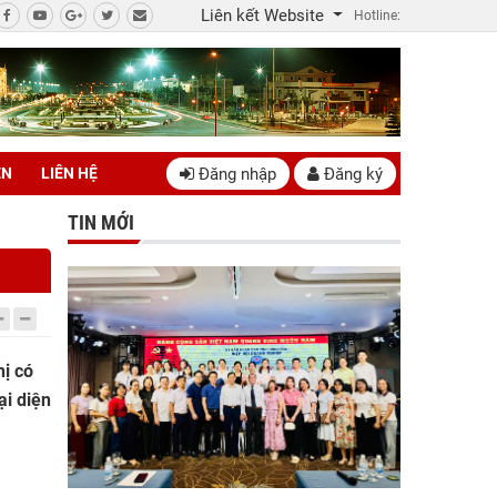
Liên kết Website
Hotline:
Đăng nhập
Đăng ký
ÊN
LIÊN HỆ
TIN MỚI
hị có
ại diện