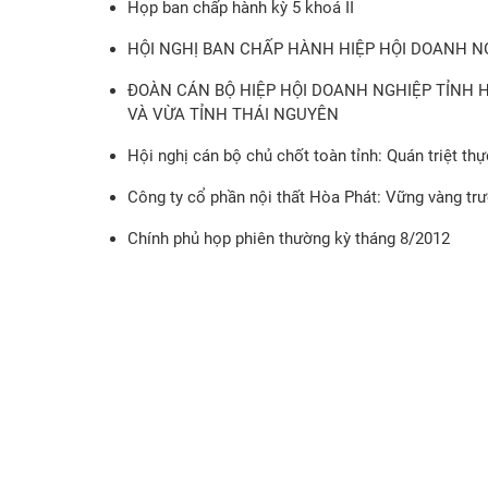
Họp ban chấp hành kỳ 5 khoá II
HỘI NGHỊ BAN CHẤP HÀNH HIỆP HỘI DOANH NG
ĐOÀN CÁN BỘ HIỆP HỘI DOANH NGHIỆP TỈNH 
VÀ VỪA TỈNH THÁI NGUYÊN
Hội nghị cán bộ chủ chốt toàn tỉnh: Quán triệt t
Công ty cổ phần nội thất Hòa Phát: Vững vàng tr
Chính phủ họp phiên thường kỳ tháng 8/2012