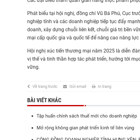
Các đại biểu tham quan gian hàng thực phẩm phục
Phát biểu tại hội nghị, đồng chí Vũ Bá Phú, Cục trư
nghiệp tỉnh và các doanh nghiệp tiếp tục đẩy mạnh
doanh, xây dựng chuỗi liên kết, chuỗi giá trị bền v
mại cấp quốc gia và quốc tế để nâng cao năng lực 
Hội nghị xúc tiến thương mại năm 2025 là diễn đà
vị thế và tinh thần hợp tác phát triển, hướng tới m
vững.
Về trang trước
Gửi email
In trang
BÀI VIẾT KHÁC
Tập huấn chính sách thuế mới cho doanh nghiệp
Mở rộng không gian phát triển kinh tế liên vùng
CỘNG ĐỒNG DOANH NGHIỆP TỈNH HƯNG YÊN: 