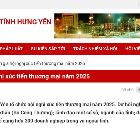
 TỈNH HƯNG YÊN
 PHÁP LUẬT
SỰ KIỆN SẮP TỚI
TRÁCH NHIỆM XÃ HỘI
HỘI VI
 gia hội nghị xúc tiến thương mại năm 2025
hị xúc tiến thương mại năm 2025
Cỡ chữ
Yên tổ chức hội nghị xúc tiến thương mại năm 2025. Dự hội ng
khẩu (Bộ Công Thương); lãnh đạo một số sở, ngành của tỉnh; đ
ố cùng hơn 300 doanh nghiệp trong và ngoài tỉnh.