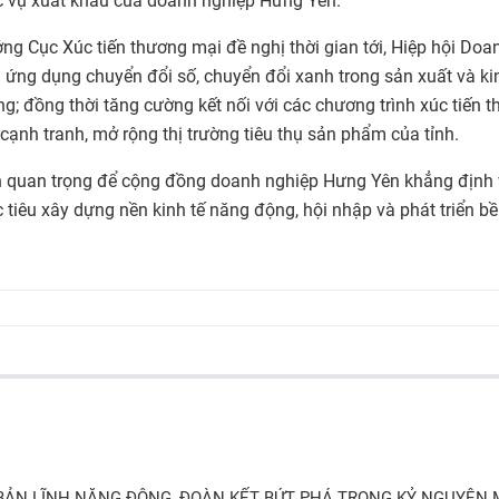
 vụ xuất khẩu của doanh nghiệp Hưng Yên.
ởng Cục Xúc tiến thương mại đề nghị thời gian tới, Hiệp hội Doa
 ứng dụng chuyển đổi số, chuyển đổi xanh trong sản xuất và ki
ững; đồng thời tăng cường kết nối với các chương trình xúc tiến 
cạnh tranh, mở rộng thị trường tiêu thụ sản phẩm của tỉnh.
n quan trọng để cộng đồng doanh nghiệp Hưng Yên khẳng định v
ục tiêu xây dựng nền kinh tế năng động, hội nhập và phát triển b
BẢN LĨNH NĂNG ĐỘNG, ĐOÀN KẾT BỨT PHÁ TRONG KỶ NGUYÊN 