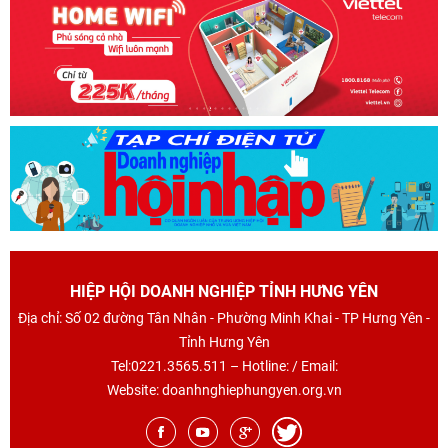
HIỆP HỘI DOANH NGHIỆP TỈNH HƯNG YÊN
Địa chỉ: Số 02 đường Tân Nhân - Phường Minh Khai - TP Hưng Yên -
Tỉnh Hưng Yên
Tel:0221.3565.511 – Hotline: / Email:
Website: doanhnghiephungyen.org.vn