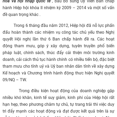
hóa và hội nhập quốc tế
”, bầu bổ sung Ủy viên Ban chấp
hành Hiệp hội khóa II nhiệm kỳ 2009 – 2014 và một số vấn
đề quan trọng khác .
Trong 6 tháng đầu năm 2012, Hiệp hội đã nỗ lực phấn
đấu hoàn thành các nhiệm vụ công tác chủ yếu theo Nghị
quyết Hội nghị lần thứ 6 Ban chấp hành đề ra. Các hoạt
động tham mưu, góp ý xây dựng, tuyên truyền phổ biến
pháp luật, chính sách, thúc đẩy cải thiện môi trường kinh
doanh, cải cách thủ tục hành chính có nhiều tiến bộ, đặc biệt
tham mưu cho tỉnh uỷ và Uỷ ban nhân dân tỉnh về xây dựng
Kế hoạch và Chương trình hành động thưc hiện Nghị quyết
09/NQ – TW.
Trong điều kiện hoạt động của doanh nghiệp gặp
nhiều khó khăn, kinh tế suy giảm, kinh phí của Hiệp hội rất
hạn hẹp, theo phương châm tự chủ, tự trang trải thì việc duy
trì đẩy mạnh các hoạt động và đạt được kết quả trên là sự