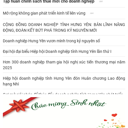
Tập huấn chính sách thuế mới cho doanh nghiệp
Mở rộng không gian phát triển kinh tế liên vùng
CỘNG ĐỒNG DOANH NGHIỆP TỈNH HƯNG YÊN: BẢN LĨNH NĂNG
ĐỘNG, ĐOÀN KẾT BỨT PHÁ TRONG KỶ NGUYÊN MỚI
Doanh nghiệp Hưng Yên vươn mình trong kỷ nguyên số
Đại hội đại biểu Hiệp hội Doanh nghiệp tỉnh Hưng Yên lần thứ I
Hơn 300 doanh nghiệp tham gia hội nghị xúc tiến thương mại năm
2025
Hiệp hội doanh nghiệp tỉnh Hưng Yên đón Huân chương Lao động
hạng Nhì
Gợi mở giải pháp để thúc đẩy doanh nghiệp tỉnh Hưng Yên phát triển
Ông Đỗ Văn Vẻ là Chủ tịch Hiệp hội Doanh nghiệp tỉnh Hưng Yên
Hiệp hội doanh nghiệp tỉnh Hưng Yên: Cập nhật chính sách thuế mới
và phòng ngừa rủi ro thuế cho doanh nghiệp