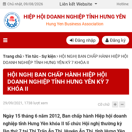
Liên kết Website
Chủ nhật, 09/08/2026
Hotline:
HIỆP HỘI DOANH NGHIỆP TỈNH HƯNG YÊN
Hung Yen Business Association
Đăng nhập
Đăng ký
Trang chủ
Tin tức - Sự kiện
HỘI NGHỊ BAN CHẤP HÀNH HIỆP HỘI
DOANH NGHIỆP TỈNH HƯNG YÊN KỲ 7 KHÓA II
HỘI NGHỊ BAN CHẤP HÀNH HIỆP HỘI
DOANH NGHIỆP TỈNH HƯNG YÊN KỲ 7
KHÓA II
29/09/2021, 1738 lượt xem
Cỡ chữ
Ngày 15 tháng 6 năm 2012, Ban chấp hành Hiệp hội doanh
nghiệp tỉnh Hưng Yên khóa II tổ chức Hội nghị thường kỳ
lần thứ 7 tại Thị Trấn Ân Thi, Huyện Ân Thi, tỉnh Hưng Yên.