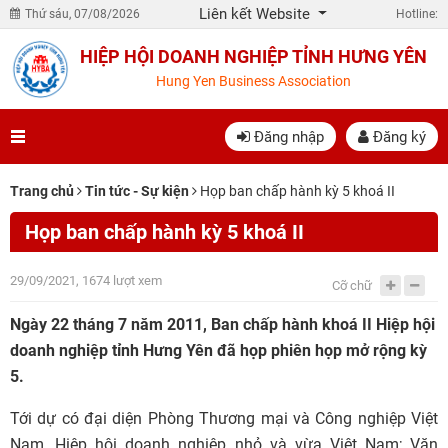
Liên kết Website
Thứ sáu, 07/08/2026
Hotline:
HIỆP HỘI DOANH NGHIỆP TỈNH HƯNG YÊN
Hung Yen Business Association
Đăng nhập
Đăng ký
Trang chủ
Tin tức - Sự kiện
Họp ban chấp hành kỳ 5 khoá II
Họp ban chấp hành kỳ 5 khoá II
29/09/2021, 1674 lượt xem
Cỡ chữ
Ngày 22 tháng 7 năm 2011, Ban chấp hành khoá II Hiệp hội
doanh nghiệp tỉnh Hưng Yên đã họp phiên họp mở rộng kỳ
5.
Tới dự có đại diện Phòng Thương mại và Công nghiệp Việt
Nam, Hiệp hội doanh nghiệp nhỏ và vừa Việt Nam; Văn