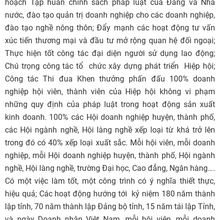
hoạch Tập huấn chính sách pháp luật của Đảng và Nhà
nước, đào tạo quản trị doanh nghiệp cho các doanh nghiệp,
đào tạo nghề nông thôn; Đẩy mạnh các hoạt động tư vấn
xúc tiến thương mại và đầu tư mở rộng quan hệ đối ngoại;
Thực hiện tốt công tác đại diện người sử dụng lao động;
Chú trọng công tác tổ chức xây dựng phát triển Hiệp hội;
Công tác Thi đua Khen thưởng phấn đấu 100% doanh
nghiệp hội viên, thành viên của Hiệp hội không vi phạm
những quy định của pháp luật trong hoạt động sản xuất
kinh doanh. 100% các Hội doanh nghiệp huyện, thành phố,
các Hội ngành nghề, Hội làng nghề xếp loại từ khá trở lên
trong đó có 40% xếp loại xuất sắc. Mỗi hội viên, mỗi doanh
nghiệp, mỗi Hội doanh nghiệp huyện, thành phố, Hội ngành
nghề, Hội làng nghề, trường Đại học, Cao đẳng, Ngân hàng….
Có một việc làm tốt, một công trình có ý nghĩa thiết thực,
hiệu quả; Các hoạt động hướng tới kỷ niệm 180 năm thành
lập tỉnh, 70 năm thành lập Đảng bộ tỉnh, 15 năm tái lập Tỉnh,
và ngày Doanh nhân Viêt Nam, mỗi hội viên, mỗi doanh