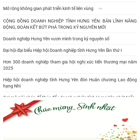
Mở rộng không gian phát triển kinh tế liên vùng
CỘNG ĐỒNG DOANH NGHIỆP TỈNH HƯNG YÊN: BẢN LĨNH NĂNG
ĐỘNG, ĐOÀN KẾT BỨT PHÁ TRONG KỶ NGUYÊN MỚI
Doanh nghiệp Hưng Yên vươn mình trong kỷ nguyên số
Đại hội đại biểu Hiệp hội Doanh nghiệp tỉnh Hưng Yên lần thứ I
Hơn 300 doanh nghiệp tham gia hội nghị xúc tiến thương mại năm
2025
Hiệp hội doanh nghiệp tỉnh Hưng Yên đón Huân chương Lao động
hạng Nhì
Gợi mở giải pháp để thúc đẩy doanh nghiệp tỉnh Hưng Yên phát triển
Ông Đỗ Văn Vẻ là Chủ tịch Hiệp hội Doanh nghiệp tỉnh Hưng Yên
Hiệp hội doanh nghiệp tỉnh Hưng Yên: Cập nhật chính sách thuế mới
và phòng ngừa rủi ro thuế cho doanh nghiệp