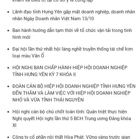
khám và điều trị tại cơ sở y tế công lập
Lãnh đạo tỉnh Hưng Yên gặp mặt doanh nghiệp, doanh nhân
nhân Ngày Doanh nhân Việt Nam 13/10
Ban hành hướng dẫn tạm thời về tổ chức vận tải trong tình
hình mới
Đại hội lần thứ nhất hội làng nghề truyền thống tái chế kim
loại màu Văn Ổ
HỘI NGHỊ BAN CHẤP HÀNH HIỆP HỘI DOANH NGHIỆP
TỈNH HƯNG YÊN KỲ 7 KHÓA II
ĐOÀN CÁN BỘ HIỆP HỘI DOANH NGHIỆP TỈNH HƯNG YÊN
ĐẾN THĂM VÀ LÀM VIỆC VỚI HIỆP HỘI DOANH NGHIỆP
NHỎ VÀ VỪA TỈNH THÁI NGUYÊN
Hội nghị cán bộ chủ chốt toàn tỉnh: Quán triệt thực hiện
Nghị quyết Hội nghị lần thứ 5 BCH Trung ương Đảng khóa
XI
Công ty cổ phần nội thất Hòa Phát: Vững vàng trước gian