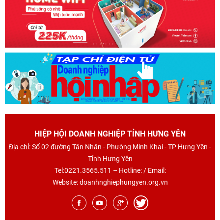
HIỆP HỘI DOANH NGHIỆP TỈNH HƯNG YÊN
Địa chỉ: Số 02 đường Tân Nhân - Phường Minh Khai - TP Hưng Yên -
Tỉnh Hưng Yên
Tel:0221.3565.511 – Hotline: / Email:
Website: doanhnghiephungyen.org.vn