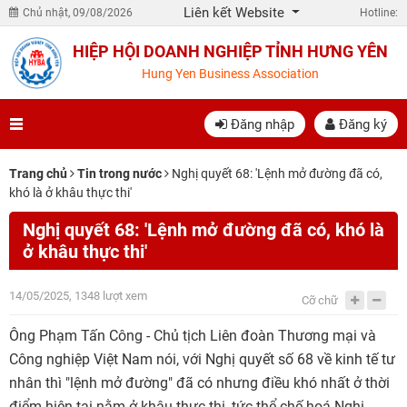
Liên kết Website
Chủ nhật, 09/08/2026
Hotline:
HIỆP HỘI DOANH NGHIỆP TỈNH HƯNG YÊN
Hung Yen Business Association
Đăng nhập
Đăng ký
Trang chủ
Tin trong nước
Nghị quyết 68: 'Lệnh mở đường đã có,
khó là ở khâu thực thi'
Nghị quyết 68: 'Lệnh mở đường đã có, khó là
ở khâu thực thi'
14/05/2025, 1348 lượt xem
Cỡ chữ
Ông Phạm Tấn Công - Chủ tịch Liên đoàn Thương mại và
Công nghiệp Việt Nam nói, với Nghị quyết số 68 về kinh tế tư
nhân thì "lệnh mở đường" đã có nhưng điều khó nhất ở thời
điểm hiện tại nằm ở khâu thực thi, tức thể chế hoá Nghị