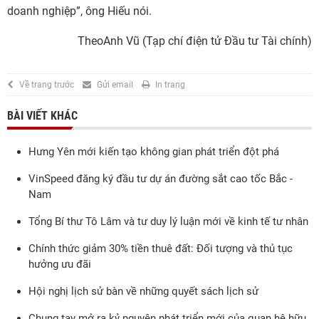
doanh nghiệp”, ông Hiếu nói.
TheoAnh Vũ (Tạp chí điện tử Đầu tư Tài chính)
Về trang trước
Gửi email
In trang
BÀI VIẾT KHÁC
Hưng Yên mới kiến tạo không gian phát triển đột phá
VinSpeed đăng ký đầu tư dự án đường sắt cao tốc Bắc -
Nam
Tổng Bí thư Tô Lâm và tư duy lý luận mới về kinh tế tư nhân
Chính thức giảm 30% tiền thuê đất: Đối tượng và thủ tục
hưởng ưu đãi
Hội nghị lịch sử bàn về những quyết sách lịch sử
Chung tay mở ra kỷ nguyên phát triển mới của quan hệ hữu