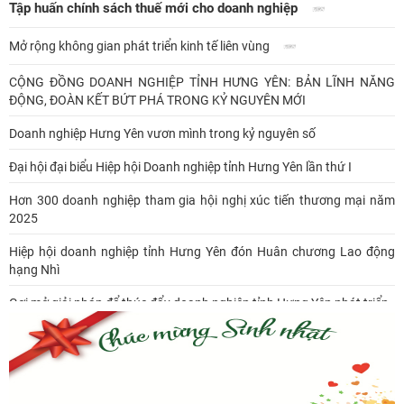
Tập huấn chính sách thuế mới cho doanh nghiệp
Mở rộng không gian phát triển kinh tế liên vùng
CỘNG ĐỒNG DOANH NGHIỆP TỈNH HƯNG YÊN: BẢN LĨNH NĂNG
ĐỘNG, ĐOÀN KẾT BỨT PHÁ TRONG KỶ NGUYÊN MỚI
Doanh nghiệp Hưng Yên vươn mình trong kỷ nguyên số
Đại hội đại biểu Hiệp hội Doanh nghiệp tỉnh Hưng Yên lần thứ I
Hơn 300 doanh nghiệp tham gia hội nghị xúc tiến thương mại năm
2025
Hiệp hội doanh nghiệp tỉnh Hưng Yên đón Huân chương Lao động
hạng Nhì
Gợi mở giải pháp để thúc đẩy doanh nghiệp tỉnh Hưng Yên phát triển
Ông Đỗ Văn Vẻ là Chủ tịch Hiệp hội Doanh nghiệp tỉnh Hưng Yên
Hiệp hội doanh nghiệp tỉnh Hưng Yên: Cập nhật chính sách thuế mới
và phòng ngừa rủi ro thuế cho doanh nghiệp