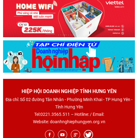
HIỆP HỘI DOANH NGHIỆP TỈNH HƯNG YÊN
Địa chỉ: Số 02 đường Tân Nhân - Phường Minh Khai - TP Hưng Yên -
Tỉnh Hưng Yên
Tel:0221.3565.511 – Hotline: / Email:
Website: doanhnghiephungyen.org.vn