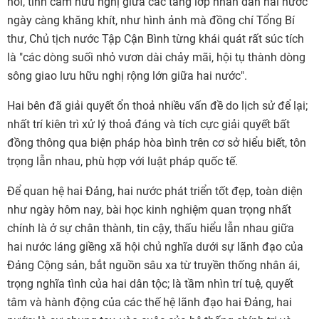
nói, tình cảm hữu nghị giữa các tầng lớp nhân dân hai nước
ngày càng khăng khít, như hình ảnh mà đồng chí Tổng Bí
thư, Chủ tịch nước Tập Cận Bình từng khái quát rất súc tích
là "các dòng suối nhỏ vươn dài chảy mãi, hội tụ thành dòng
sông giao lưu hữu nghị rộng lớn giữa hai nước".
Hai bên đã giải quyết ổn thoả nhiều vấn đề do lịch sử để lại;
nhất trí kiên trì xử lý thoả đáng và tích cực giải quyết bất
đồng thông qua biện pháp hòa bình trên cơ sở hiểu biết, tôn
trọng lẫn nhau, phù hợp với luật pháp quốc tế.
Để quan hệ hai Đảng, hai nước phát triển tốt đẹp, toàn diện
như ngày hôm nay, bài học kinh nghiệm quan trọng nhất
chính là ở sự chân thành, tin cậy, thấu hiểu lẫn nhau giữa
hai nước láng giềng xã hội chủ nghĩa dưới sự lãnh đạo của
Đảng Cộng sản, bắt nguồn sâu xa từ truyền thống nhân ái,
trọng nghĩa tình của hai dân tộc; là tầm nhìn trí tuệ, quyết
tâm và hành động của các thế hệ lãnh đạo hai Đảng, hai