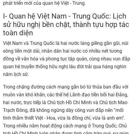
phát triển mới của quan hệ Việt - Trung.
I- Quan hệ Việt Nam - Trung Quốc: Lịch
sử hữu nghị bền chặt, thành tựu hợp tác
toàn diện
Việt Nam và Trung Quốc là hai nước láng giềng gần gũi, núi
sông liền một dải, nhân dân hai nước có nhiều nét tương
đồng về văn hóa và phong tục tập quán, cùng nhau vun đắp
quan hệ truyền thống hữu nghị lâu đời trải qua hàng nghìn
năm lịch sử.
Trong chặng đường cách mạng gắn bó từ thủa ban đầu với
muôn vàn khó khăn, các thế hệ Lãnh đạo tiền bối hai Đảng,
hai nước, trực tiếp là Chủ tịch Hồ Chí Minh và Chủ tịch Mao
Trạch Đông, đã không ngừng dày công vun đắp nên "mối
tình thắm thiết Việt - Hoa, vừa là đồng chí, vừa là anh em".
Trong nhiều năm hoạt động cách mạng ở Trung Quốc, Chủ
tịch Hồ Chí Minh luôn nhận được tình cảm trân quý, sự giúp