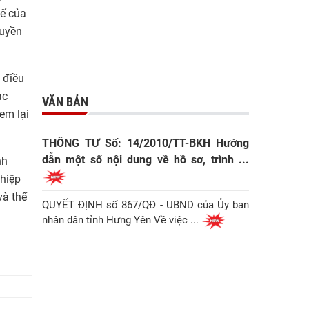
hế của
quyền
 điều
ác
VĂN BẢN
em lại
THÔNG TƯ Số: 14/2010/TT-BKH Hướng
dẫn một số nội dung về hồ sơ, trình ...
nh
ghiệp
và thế
QUYẾT ĐỊNH số 867/QĐ - UBND của Ủy ban
nhân dân tỉnh Hưng Yên Về việc ...