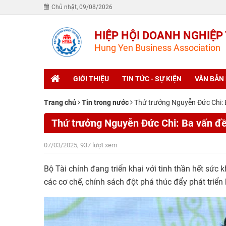
Chủ nhật, 09/08/2026
HIỆP HỘI DOANH NGHIỆP
Hung Yen Business Association
GIỚI THIỆU
TIN TỨC - SỰ KIỆN
VĂN BẢN
Trang chủ
Tin trong nước
Thứ trưởng Nguyễn Đức Chi: B
Thứ trưởng Nguyễn Đức Chi: Ba vấn đề 
07/03/2025, 937 lượt xem
Bộ Tài chính đang triển khai với tinh thần hết sức 
các cơ chế, chính sách đột phá thúc đẩy phát triển 