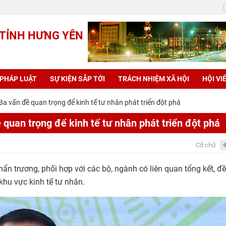
 TỈNH HƯNG YÊN
 PHÁP LUẬT
SỰ KIỆN SẮP TỚI
TRÁCH NHIỆM XÃ HỘI
HỘI VI
a vấn đề quan trọng để kinh tế tư nhân phát triển đột phá
quan trọng để kinh tế tư nhân phát triển đột phá
Cỡ chữ
khẩn trương, phối hợp với các bộ, ngành có liên quan tổng kết, đ
khu vực kinh tế tư nhân.