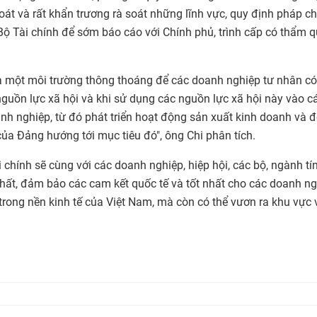
 soát và rất khẩn trương rà soát những lĩnh vực, quy định pháp c
 Bộ Tài chính để sớm báo cáo với Chính phủ, trình cấp có thẩm 
ra một môi trường thông thoáng để các doanh nghiệp tư nhân có
 nguồn lực xã hội và khi sử dụng các nguồn lực xã hội này vào c
nh nghiệp, từ đó phát triển hoạt động sản xuất kinh doanh và đ
ủa Đảng hướng tới mục tiêu đó", ông Chi phân tích.
chính sẽ cùng với các doanh nghiệp, hiệp hội, các bộ, ngành tí
hất, đảm bảo các cam kết quốc tế và tốt nhất cho các doanh n
trong nền kinh tế của Việt Nam, mà còn có thể vươn ra khu vực 