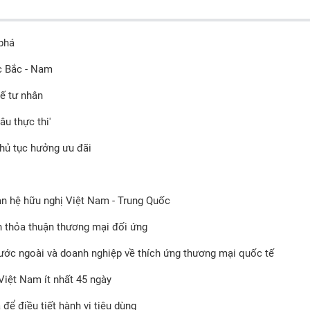
 phá
c Bắc - Nam
tế tư nhân
u thực thi'
thủ tục hưởng ưu đãi
an hệ hữu nghị Việt Nam - Trung Quốc
 thỏa thuận thương mại đối ứng
ước ngoài và doanh nghiệp về thích ứng thương mại quốc tế
Việt Nam ít nhất 45 ngày
để điều tiết hành vi tiêu dùng