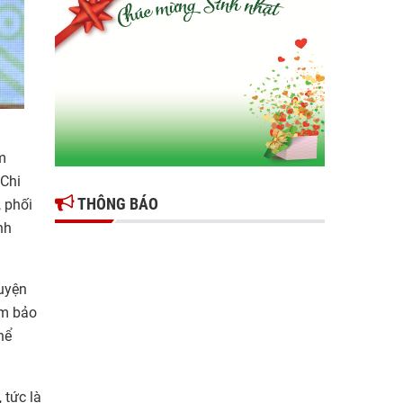
Gợi mở giải pháp để thúc đẩy doanh nghiệp
tỉnh Hưng Yên phát triển
Ông Đỗ Văn Vẻ là Chủ tịch Hiệp hội Doanh
nghiệp tỉnh Hưng Yên
Hiệp hội doanh nghiệp tỉnh Hưng Yên: Cập
nhật chính sách thuế mới và phòng ngừa rủi
m
ro thuế cho doanh nghiệp
 Chi
THÔNG BÁO
, phối
nh
guyện
ảm bảo
hể
 tức là