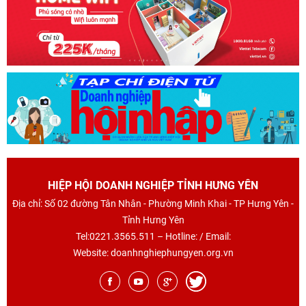
HIỆP HỘI DOANH NGHIỆP TỈNH HƯNG YÊN
Địa chỉ: Số 02 đường Tân Nhân - Phường Minh Khai - TP Hưng Yên -
Tỉnh Hưng Yên
Tel:0221.3565.511 – Hotline: / Email:
Website: doanhnghiephungyen.org.vn