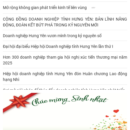
Mở rộng không gian phát triển kinh tế liên vùng
CỘNG ĐỒNG DOANH NGHIỆP TỈNH HƯNG YÊN: BẢN LĨNH NĂNG
ĐỘNG, ĐOÀN KẾT BỨT PHÁ TRONG KỶ NGUYÊN MỚI
Doanh nghiệp Hưng Yên vươn mình trong kỷ nguyên số
Đại hội đại biểu Hiệp hội Doanh nghiệp tỉnh Hưng Yên lần thứ I
Hơn 300 doanh nghiệp tham gia hội nghị xúc tiến thương mại năm
2025
Hiệp hội doanh nghiệp tỉnh Hưng Yên đón Huân chương Lao động
hạng Nhì
Gợi mở giải pháp để thúc đẩy doanh nghiệp tỉnh Hưng Yên phát triển
Ông Đỗ Văn Vẻ là Chủ tịch Hiệp hội Doanh nghiệp tỉnh Hưng Yên
Hiệp hội doanh nghiệp tỉnh Hưng Yên: Cập nhật chính sách thuế mới
và phòng ngừa rủi ro thuế cho doanh nghiệp