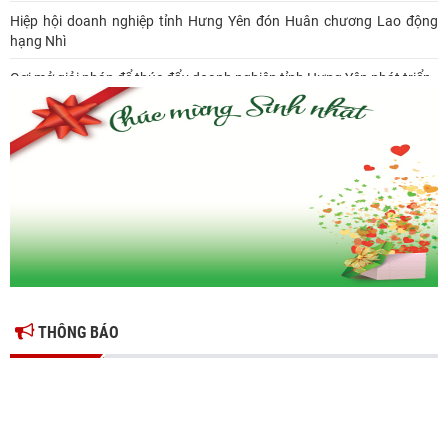
Hiệp hội doanh nghiệp tỉnh Hưng Yên đón Huân chương Lao động
hạng Nhì
Gợi mở giải pháp để thúc đẩy doanh nghiệp tỉnh Hưng Yên phát triển
Ông Đỗ Văn Vẻ là Chủ tịch Hiệp hội Doanh nghiệp tỉnh Hưng Yên
Hiệp hội doanh nghiệp tỉnh Hưng Yên: Cập nhật chính sách thuế mới
và phòng ngừa rủi ro thuế cho doanh nghiệp
THÔNG BÁO