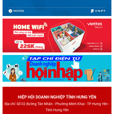
HIỆP HỘI DOANH NGHIỆP TỈNH HƯNG YÊN
Địa chỉ: Số 02 đường Tân Nhân - Phường Minh Khai - TP Hưng Yên -
Tỉnh Hưng Yên