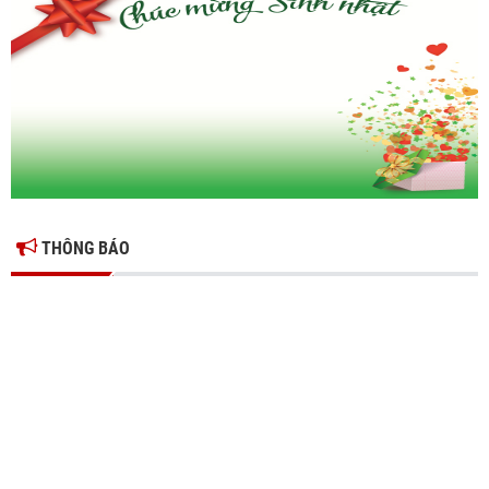
Ông Đỗ Văn Vẻ là Chủ tịch Hiệp hội Doanh nghiệp tỉnh Hưng Yên
Hiệp hội doanh nghiệp tỉnh Hưng Yên: Cập nhật chính sách thuế mới
và phòng ngừa rủi ro thuế cho doanh nghiệp
THÔNG BÁO