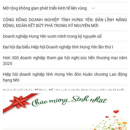
Mở rộng không gian phát triển kinh tế liên vùng
CỘNG ĐỒNG DOANH NGHIỆP TỈNH HƯNG YÊN: BẢN LĨNH NĂNG
ĐỘNG, ĐOÀN KẾT BỨT PHÁ TRONG KỶ NGUYÊN MỚI
Doanh nghiệp Hưng Yên vươn mình trong kỷ nguyên số
Đại hội đại biểu Hiệp hội Doanh nghiệp tỉnh Hưng Yên lần thứ I
Hơn 300 doanh nghiệp tham gia hội nghị xúc tiến thương mại năm
2025
Hiệp hội doanh nghiệp tỉnh Hưng Yên đón Huân chương Lao động
hạng Nhì
Gợi mở giải pháp để thúc đẩy doanh nghiệp tỉnh Hưng Yên phát triển
Ông Đỗ Văn Vẻ là Chủ tịch Hiệp hội Doanh nghiệp tỉnh Hưng Yên
Hiệp hội doanh nghiệp tỉnh Hưng Yên: Cập nhật chính sách thuế mới
và phòng ngừa rủi ro thuế cho doanh nghiệp