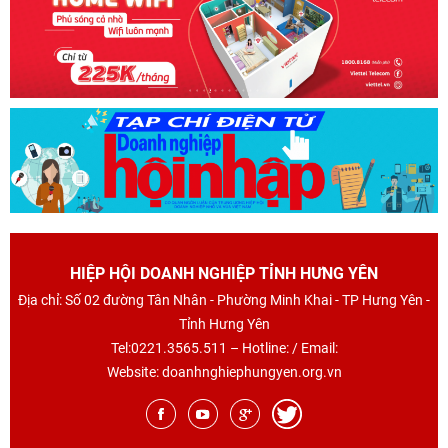
HIỆP HỘI DOANH NGHIỆP TỈNH HƯNG YÊN
Địa chỉ: Số 02 đường Tân Nhân - Phường Minh Khai - TP Hưng Yên -
Tỉnh Hưng Yên
Tel:0221.3565.511 – Hotline: / Email:
Website: doanhnghiephungyen.org.vn