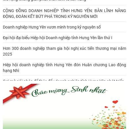
CỘNG ĐỒNG DOANH NGHIỆP TỈNH HƯNG YÊN: BẢN LĨNH NĂNG
ĐỘNG, ĐOÀN KẾT BỨT PHÁ TRONG KỶ NGUYÊN MỚI
Doanh nghiệp Hưng Yên vươn mình trong kỷ nguyên số
Đại hội đại biểu Hiệp hội Doanh nghiệp tỉnh Hưng Yên lần thứ I
Hơn 300 doanh nghiệp tham gia hội nghị xúc tiến thương mại năm
2025
Hiệp hội doanh nghiệp tỉnh Hưng Yên đón Huân chương Lao động
hạng Nhì
Gợi mở giải pháp để thúc đẩy doanh nghiệp tỉnh Hưng Yên phát triển
Ông Đỗ Văn Vẻ là Chủ tịch Hiệp hội Doanh nghiệp tỉnh Hưng Yên
Hiệp hội doanh nghiệp tỉnh Hưng Yên: Cập nhật chính sách thuế mới
và phòng ngừa rủi ro thuế cho doanh nghiệp