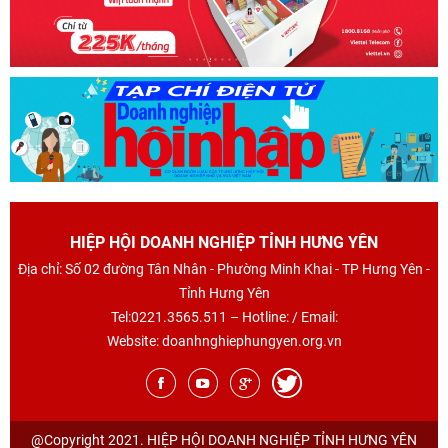
HIỆP HỘI DOANH NGHIỆP TỈNH HƯNG YÊN
Địa chỉ: Số 02 đường Tân Nhân - Phường Minh Khai - TP Hưng Yên -
Tỉnh Hưng Yên
Tel:0221.3565.511 – Hotline: / Email:
Website: doanhnghiephungyen.org.vn
@Copyright 2021. HIỆP HỘI DOANH NGHIỆP TỈNH HƯNG YÊN