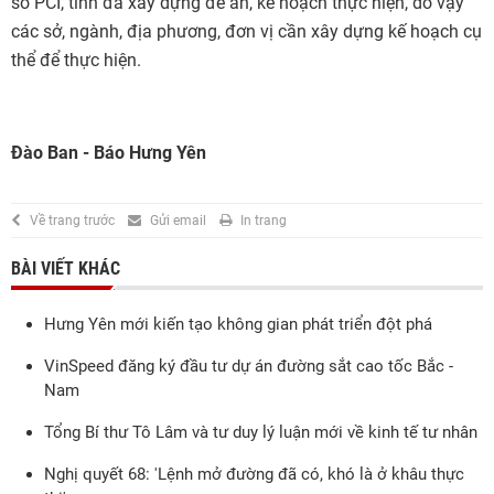
số PCI, tỉnh đã xây dựng đề án, kế hoạch thực hiện, do vậy
các sở, ngành, địa phương, đơn vị cần xây dựng kế hoạch cụ
thể để thực hiện.
Đào Ban - Báo Hưng Yên
Về trang trước
Gửi email
In trang
BÀI VIẾT KHÁC
Hưng Yên mới kiến tạo không gian phát triển đột phá
VinSpeed đăng ký đầu tư dự án đường sắt cao tốc Bắc -
Nam
Tổng Bí thư Tô Lâm và tư duy lý luận mới về kinh tế tư nhân
Nghị quyết 68: 'Lệnh mở đường đã có, khó là ở khâu thực