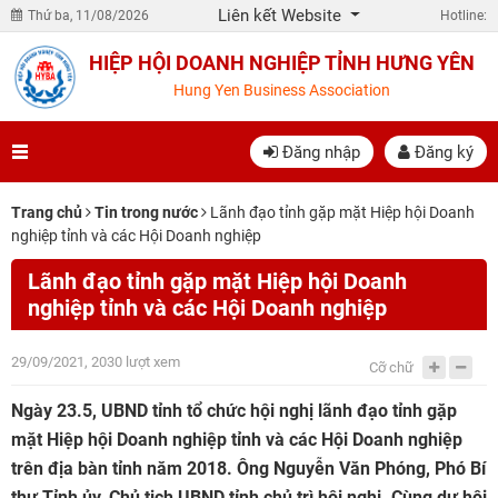
Liên kết Website
Thứ ba, 11/08/2026
Hotline:
HIỆP HỘI DOANH NGHIỆP TỈNH HƯNG YÊN
Hung Yen Business Association
Đăng nhập
Đăng ký
Trang chủ
Tin trong nước
Lãnh đạo tỉnh gặp mặt Hiệp hội Doanh
nghiệp tỉnh và các Hội Doanh nghiệp
Lãnh đạo tỉnh gặp mặt Hiệp hội Doanh
nghiệp tỉnh và các Hội Doanh nghiệp
29/09/2021, 2030 lượt xem
Cỡ chữ
Ngày 23.5, UBND tỉnh tổ chức hội nghị lãnh đạo tỉnh gặp
mặt Hiệp hội Doanh nghiệp tỉnh và các Hội Doanh nghiệp
trên địa bàn tỉnh năm 2018. Ông Nguyễn Văn Phóng, Phó Bí
thư Tỉnh ủy, Chủ tịch UBND tỉnh chủ trì hội nghị. Cùng dự hội