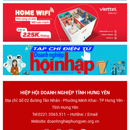
HIỆP HỘI DOANH NGHIỆP TỈNH HƯNG YÊN
Địa chỉ: Số 02 đường Tân Nhân - Phường Minh Khai - TP Hưng Yên -
Tỉnh Hưng Yên
Tel:0221.3565.511 – Hotline: / Email:
Website: doanhnghiephungyen.org.vn