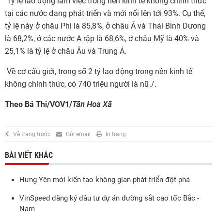
Tỷ lệ lao động làm việc trong nền kinh tế không chính thức
tại các nước đang phát triển và mới nổi lên tới 93%. Cụ thể,
tỷ lệ này ở châu Phi là 85,8%, ở châu Á và Thái Bình Dương
là 68,2%, ở các nước A rập là 68,6%, ở châu Mỹ là 40% và
25,1% là tỷ lệ ở châu Âu và Trung Á.
Về cơ cấu giới, trong số 2 tỷ lao động trong nền kinh tế
không chính thức, có 740 triệu người là nữ./.
Theo Bá Thi/VOV1/
Tân Hoa Xã
Về trang trước
Gửi email
In trang
BÀI VIẾT KHÁC
Hưng Yên mới kiến tạo không gian phát triển đột phá
VinSpeed đăng ký đầu tư dự án đường sắt cao tốc Bắc -
Nam