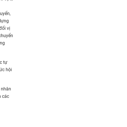
uyển,
 dựng
đổi vị
 chuyển
ổng
c tự
ức hội
n nhân
n các