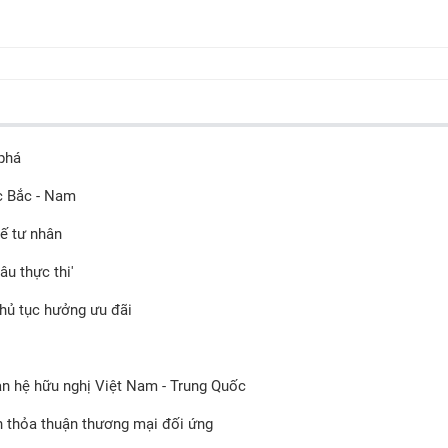
 phá
c Bắc - Nam
tế tư nhân
u thực thi'
thủ tục hưởng ưu đãi
an hệ hữu nghị Việt Nam - Trung Quốc
 thỏa thuận thương mại đối ứng