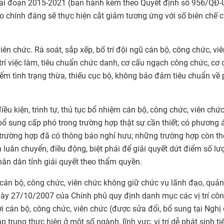
 giai đoạn 2015-2021 (ban hành kèm theo Quyết định số 956/QĐ
o chính đáng sẽ thực hiện cắt giảm tương ứng với số biên chế 
ên chức. Rà soát, sắp xếp, bố trí đội ngũ cán bộ, công chức, vi
rí việc làm, tiêu chuẩn chức danh, cơ cấu ngạch công chức, cơ 
iểm tình trạng thừa, thiếu cục bộ, không bảo đảm tiêu chuẩn v
ều kiện, trình tự, thủ tục bổ nhiệm cán bộ, công chức, viên chứ
bổ sung cấp phó trong trường hợp thật sự cần thiết; có phương 
ừ trường hợp đã có thông báo nghỉ hưu; những trường hợp còn th
n luân chuyển, điều động, biệt phái để giải quyết dứt điểm số lư
ân dân tỉnh giải quyết theo thẩm quyền.
i cán bộ, công chức, viên chức không giữ chức vụ lãnh đạo, quản
ày 27/10/2007 của Chính phủ quy định danh mục các vị trí côn
với cán bộ, công chức, viên chức (được sửa đổi, bổ sung tại Nghị
rung thực hiện ở một số ngành, lĩnh vực, vị trí dễ phát sinh ti