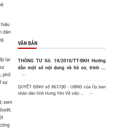
hệ
 hiệu
n dân
ng
VĂN BẢN
p lại
THÔNG TƯ Số: 14/2010/TT-BKH Hướng
 sự
dẫn một số nội dung về hồ sơ, trình ...
, phổ
ế sự
QUYẾT ĐỊNH số 867/QĐ - UBND của Ủy ban
nhân dân tỉnh Hưng Yên Về việc ...
ữ; xem
duyệt;
ột
 công