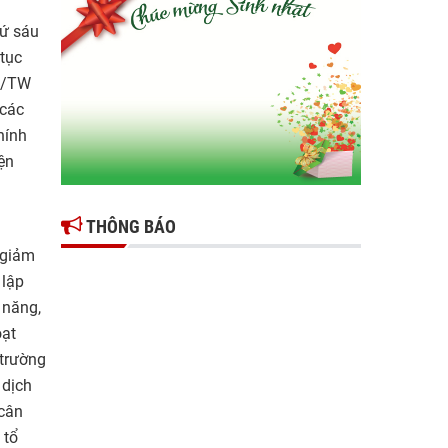
Gợi mở giải pháp để thúc đẩy doanh nghiệp
hứ sáu
tỉnh Hưng Yên phát triển
tục
Ông Đỗ Văn Vẻ là Chủ tịch Hiệp hội Doanh
NQ/TW
nghiệp tỉnh Hưng Yên
 các
hính
Hiệp hội doanh nghiệp tỉnh Hưng Yên: Cập
ện
nhật chính sách thuế mới và phòng ngừa rủi
ro thuế cho doanh nghiệp
THÔNG BÁO
 giảm
 lập
 năng,
oạt
 trường
 dịch
 cân
 tổ