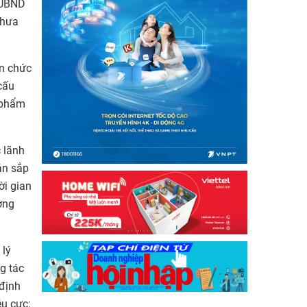
-UBND
chưa
ên chức
cấu
ề phẩm
c lãnh
án sắp
ời gian
ợng
 lý
g tác
 định
êu cực;