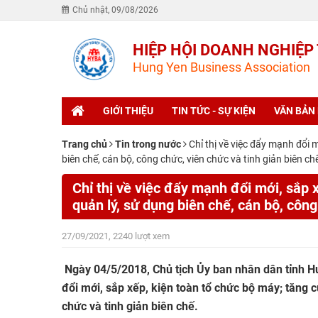
Chủ nhật, 09/08/2026
HIỆP HỘI DOANH NGHIỆP
Hung Yen Business Association
GIỚI THIỆU
TIN TỨC - SỰ KIỆN
VĂN BẢN
Trang chủ
Tin trong nước
Chỉ thị về việc đẩy mạnh đổi 
biên chế, cán bộ, công chức, viên chức và tinh giản biên ch
Chỉ thị về việc đẩy mạnh đổi mới, sắp 
quản lý, sử dụng biên chế, cán bộ, công
27/09/2021, 2240 lượt xem
Ngày 04/5/2018, Chủ tịch Ủy ban nhân dân tỉnh 
đổi mới, sắp xếp, kiện toàn tổ chức bộ máy; tăng c
chức và tinh giản biên chế.