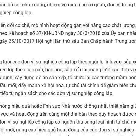
oặc bỏ sót chức năng, nhiệm vụ giữa các cơ quan, đơn vị trong 
ghiệp công lập.
uyển đổi cơ chế, mô hình hoạt động gắn với nâng cao chất lượng,
p theo Kế hoạch số 37/KH-UBND ngày 30/3/2018 của Ủy ban nhâ
 ngày 25/10/2017 Hội nghị lần thứ sáu Ban Chấp hành Trung ươ
ưới các đơn vị sự nghiệp công lập theo ngành, lĩnh vực; sắp xế
trên lớp theo các cấp, bậc học; sắp xếp lại mạng lưới các đơn vị
uy định; xây dựng đề án sắp xếp, tổ chức lại các trường mầm non
đầu mối, đẩy mạnh xã hội hóa, tự chủ tài chính để giảm biên ch
tiếp từ ngân sách cho các đơn vị sự nghiệp công lập.
không hiệu quả hoặc lĩnh vực Nhà nước không nhất thiết nắm gi
h vực và hoạt động trên cùng một địa bàn theo quy hoạch được 
đơn vị sự nghiệp công lập có nguồn thu sang loại hình tự chủ m
ổi mới, nâng cao hiệu quả hoạt động của các đơn vị sự nghiệp