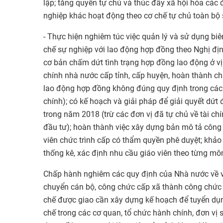
lập; tăng quyền tự chủ và thúc đẩy xã hội hóa các 
nghiệp khác hoạt động theo cơ chế tự chủ toàn bộ s
- Thực hiện nghiêm túc việc quản lý và sử dụng biê
chế sự nghiệp với lao động hợp đồng theo Nghị đ
cơ bản chấm dứt tình trạng hợp đồng lao động ở vị
chính nhà nước cấp tỉnh, cấp huyện, hoàn thành 
lao động hợp đồng không đúng quy định trong các 
chính); có kế hoạch và giải pháp để giải quyết dứt
trong năm 2018 (trừ các đơn vị đã tự chủ về tài c
đầu tư); hoàn thành việc xây dựng bản mô tả công v
viên chức trình cấp có thẩm quyền phê duyệt; khảo s
thống kê, xác định nhu cầu giáo viên theo từng mô
Chấp hành nghiêm các quy định của Nhà nước về việ
chuyển cán bộ, công chức cấp xã thành công chức c
chế được giao cần xây dựng kế hoạch để tuyển dụng
chế trong các cơ quan, tổ chức hành chính, đơn vị 