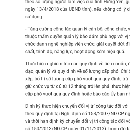
theo số lượng người làm việc của tỉnh Hưng Yên,
ngày 13/4/2018 của UBND tỉnh), nếu không có lý d
sử dụng.
- Tăng cường công tác quản lý cán bộ, công chức, vi
thuộc thẩm quyền quản lý bảo đảm phù hợp với vị t
chức danh nghề nghiệp viên chức; giải quyết dứt đ
chất, trình độ, năng lực, hoạt động kém hiệu quả.
Thực hiện nghiêm túc các quy định về tiêu chuẩn, đi
đạo, quản lý và quy định về số lượng cấp phó. Chỉ 
xếp, bố trí số lượng cấp phó vượt quá quy định, tr
giữ chức vụ từ đủ từ 12 tháng trở lên phải thực hiệ
cấp phó vượt quá quy định hoặc báo cáo Ủy ban nh
Định kỳ thực hiện chuyển đổi vị trí công tác đối vớ
theo quy định tại Nghị định số 158/2007/NĐ-CP ng
và thời hạn định kỳ chuyển đổi vị trí công tác đối 
số 150/2013/NĐ-CP ngày 01/11/2013), trong đó tập t