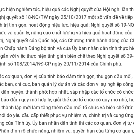
thực hiện nghiêm túc, hiệu quả các Nghị quyết của Hội nghị lần t
hị quyết số 18-NQ/TW ngày 25/10/2017 một số vấn đề về tiếp 
 trị tinh gọn, hoạt động hiệu lực, hiệu quả; Nghị quyết số 19-
hức và quản lý, nâng cao chất lượng và hiệu quả hoạt động của
trị, Nghị quyết của Quốc hội, các Chương trình hành động của C
n Chấp hành Đảng bộ tỉnh và của Ủy ban nhân dân tỉnh thực hi
n với việc thực hiện tinh giản biên chế theo Nghị quyết số 39-
định số 108/2014/NĐ-CP ngày 20/11/2014 của Chính phủ.
các cơ quan, đơn vị của tỉnh bảo đảm tinh gọn, thu gọn đầu mối,
ác ban, chi cục, ban quản lý dự án và các đơn vị sự nghiệp công
n dân huyện, thành phố; hợp nhất, sáp nhập các tổ chức có chức
 bảo đảm quy mô hợp lý; giải thể các tổ chức có quy mô nhỏ, h
, thành lập mới làm tăng thêm đầu mối tổ chức và biên chế (trừ
mới do yêu cầu cấp thiết phục vụ nhiệm vụ chính trị và cung ứng
ng của Tỉnh ủy, Ủy ban nhân dân tỉnh thì các cơ quan, đơn vị tự
 Phân định rõ chức năng, nhiệm vụ, quyền hạn của từng cơ quan,