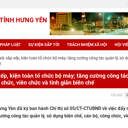
 TỈNH HƯNG YÊN
 PHÁP LUẬT
SỰ KIỆN SẮP TỚI
TRÁCH NHIỆM XÃ HỘI
HỘI VI
mới, sắp xếp, kiện toàn tổ chức bộ máy; tăng cường công tác quản lý, sử 
ế
xếp, kiện toàn tổ chức bộ máy; tăng cường công tá
 chức, viên chức và tinh giản biên chế
Cỡ chữ
Hưng Yên đã ký ban hành Chỉ thị số 05/CT-CTUBND về việc đẩy
ường công tác quản lý, sử dụng biên chế, cán bộ, công chức, vi