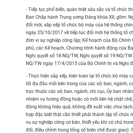
- Tiếp tục phổ biến, quán triệt sâu sắc và tổ chức 
Ban Chấp hành Trung ương Đảng khóa XII, gồm: Ng
đổi mới, sắp xếp tổ chức bộ máy của hệ thống chính
ngày 25/10/2017 về tiếp tục đổi mới hệ thống tổ c
đơn vị sự nghiệp công lập; Kế hoạch của Bộ Chính 
phủ, các Kế hoạch, Chương trình hành động của Ba
Nghị quyết số 18-NQ/TW, Nghị quyết số 19-NQ/TW gắ
NQ/TW ngày 17/4/2015 của Bộ Chính trị và Nghị 
- Thực hiện sắp xếp, kiện toàn lại tổ chức bộ máy 
tối đa đầu mối bên trong của các sở, ban, ngành, c
trực thuộc các sở, ban, ngành, chi cục, Ủy ban nhâ
nhiệm vụ tương đồng hoặc có mối liên hệ chặt chẽ,
động không hiệu quả; không đề xuất việc chia tách
hợp đặc biệt thật cần thiết phải thành lập tổ chức 
vụ sự nghiệp công cơ bản, thiết yếu khi có chủ trươ
đối, điều chỉnh trong tổng số biên chế được giao).