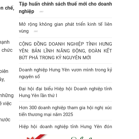
Tập huấn chính sách thuế mới cho doanh
ên chế,
nghiệp
Mở rộng không gian phát triển kinh tế liên
vùng
 mạnh
CỘNG ĐỒNG DOANH NGHIỆP TỈNH HƯNG
n chức
YÊN: BẢN LĨNH NĂNG ĐỘNG, ĐOÀN KẾT
BỨT PHÁ TRONG KỶ NGUYÊN MỚI
Doanh nghiệp Hưng Yên vươn mình trong kỷ
biên
nguyên số
áy,
Đại hội đại biểu Hiệp hội Doanh nghiệp tỉnh
 những
Hưng Yên lần thứ I
 việc
Hơn 300 doanh nghiệp tham gia hội nghị xúc
tiến thương mại năm 2025
 nước
Hiệp hội doanh nghiệp tỉnh Hưng Yên đón
Huân chương Lao động hạng Nhì