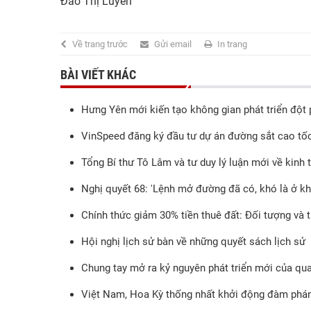
Đào Thị Luyến
Về trang trước
Gửi email
In trang
BÀI VIẾT KHÁC
Hưng Yên mới kiến tạo không gian phát triển đột
VinSpeed đăng ký đầu tư dự án đường sắt cao tố
Tổng Bí thư Tô Lâm và tư duy lý luận mới về kinh 
Nghị quyết 68: 'Lệnh mở đường đã có, khó là ở khâ
Chính thức giảm 30% tiền thuê đất: Đối tượng và 
Hội nghị lịch sử bàn về những quyết sách lịch sử
Chung tay mở ra kỷ nguyên phát triển mới của qu
Việt Nam, Hoa Kỳ thống nhất khởi động đàm phán