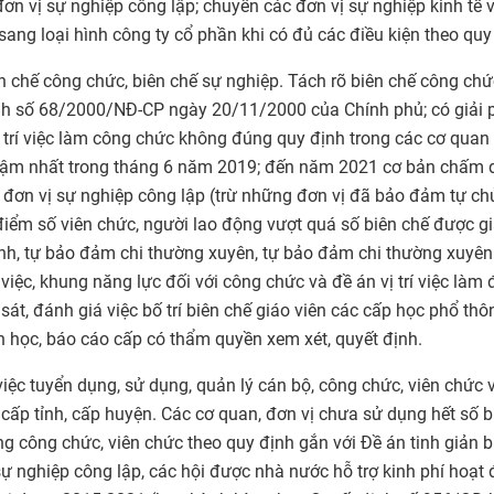
đơn vị sự nghiệp công lập; chuyển các đơn vị sự nghiệp kinh tế 
ang loại hình công ty cổ phần khi có đủ các điều kiện theo quy
n chế công chức, biên chế sự nghiệp. Tách rõ biên chế công chứ
ịnh số 68/2000/NĐ-CP ngày 20/11/2000 của Chính phủ; có giải 
 trí việc làm công chức không đúng quy định trong các cơ quan
chậm nhất trong tháng 6 năm 2019; đến năm 2021 cơ bản chấm 
đơn vị sự nghiệp công lập (trừ những đơn vị đã bảo đảm tự chủ
 điểm số viên chức, người lao động vượt quá số biên chế được g
hính, tự bảo đảm chi thường xuyên, tự bảo đảm chi thường xuyên
iệc, khung năng lực đối với công chức và đề án vị trí việc làm đ
át, đánh giá việc bố trí biên chế giáo viên các cấp học phổ thô
n học, báo cáo cấp có thẩm quyền xem xét, quyết định.
c tuyển dụng, sử dụng, quản lý cán bộ, công chức, viên chức v
ấp tỉnh, cấp huyện. Các cơ quan, đơn vị chưa sử dụng hết số b
 công chức, viên chức theo quy định gắn với Đề án tinh giản b
sự nghiệp công lập, các hội được nhà nước hỗ trợ kinh phí hoạt