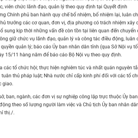
, viên chức lãnh đạo, quản lý theo quy định tại Quyết định
 Chính phủ ban hành quy chế bổ nhiệm, bổ nhiệm lại, luân ch
Thủ trưởng các cơ quan, đơn vị, địa phương có trách nhiệm xây
bổ sung kịp thời những vấn đề còn tồn tại liên quan đến chuyển 
không giữ chức vụ lãnh đạo, quản lý và công tác điều động, luân
 quyền quản lý; báo cáo Ủy ban nhân dân tỉnh (qua Sở Nội vụ t
gày 15/11 hàng năm để báo cáo Bộ Nội vụ theo quy định.
a các tổ chức hội; thực hiện nghiêm túc và nhất quán nguyên tắ
tuân thủ pháp luật; Nhà nước chỉ cấp kinh phí đối với các tổ ch
 giao.
ở, ban, ngành, các đơn vị sự nghiệp công lập trực thuộc Ủy ba
t động theo số lượng người làm việc và Chủ tịch Ủy ban nhân dâ
 thị./.