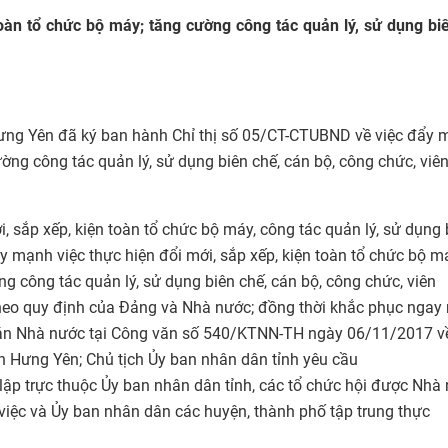
toàn tổ chức bộ máy; tăng cường công tác quản lý, sử dụng bi
ưng Yên đã ký ban hành Chỉ thị số 05/CT-CTUBND về việc đẩy
ường công tác quản lý, sử dụng biên chế, cán bộ, công chức, viê
i, sắp xếp, kiện toàn tổ chức bộ máy, công tác quản lý, sử dụng 
ẩy mạnh việc thực hiện đổi mới, sắp xếp, kiện toàn tổ chức bộ m
g công tác quản lý, sử dụng biên chế, cán bộ, công chức, viên
 theo quy định của Đảng và Nhà nước; đồng thời khắc phục ngay
 toán Nhà nước tại Công văn số 540/KTNN-TH ngày 06/11/2017 về
 Hưng Yên; Chủ tịch Ủy ban nhân dân tỉnh yêu cầu
 lập trực thuộc Ủy ban nhân dân tỉnh, các tổ chức hội được Nhà
 việc và Ủy ban nhân dân các huyện, thành phố tập trung thực