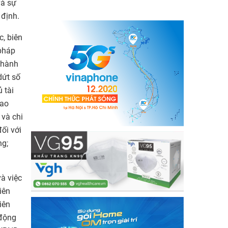
và sự
 định.
c, biên
pháp
 hành
dứt số
 tài
iao
 và chi
ối với
ng;
à việc
iên
iên
 động