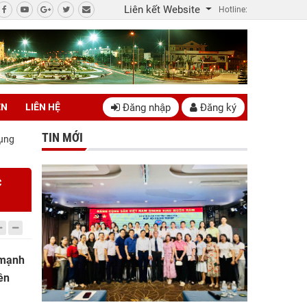
Liên kết Website
Hotline:
Đăng nhập
Đăng ký
ÊN
LIÊN HỆ
TIN MỚI
dụng
c
 mạnh
ên