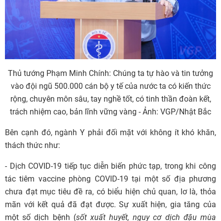
Thủ tướng Phạm Minh Chính: Chúng ta tự hào và tin tưởng
vào đội ngũ 500.000 cán bộ y tế của nước ta có kiến thức
rộng, chuyên môn sâu, tay nghề tốt, có tinh thần đoàn kết,
trách nhiệm cao, bản lĩnh vững vàng - Ảnh: VGP/Nhật Bắc
Bên cạnh đó, ngành Y phải đối mặt với không ít khó khăn,
thách thức như:
- Dịch COVID-19 tiếp tục diễn biến phức tạp, trong khi công
tác tiêm vaccine phòng COVID-19 tại một số địa phương
chưa đạt mục tiêu đề ra, có biểu hiện chủ quan, lơ là, thỏa
mãn với kết quả đã đạt được. Sự xuất hiện, gia tăng của
một số dịch bệnh (
sốt xuất huyết, nguy cơ dịch đậu mùa