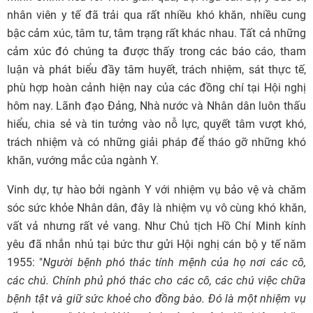
nhân viên y tế đã trải qua rất nhiều khó khăn, nhiều cung
bậc cảm xúc, tâm tư, tâm trạng rất khác nhau. Tất cả những
cảm xúc đó chúng ta được thấy trong các báo cáo, tham
luận và phát biểu đầy tâm huyết, trách nhiệm, sát thực tế,
phù hợp hoàn cảnh hiện nay của các đồng chí tại Hội nghị
hôm nay. Lãnh đạo Đảng, Nhà nước và Nhân dân luôn thấu
hiểu, chia sẻ và tin tưởng vào nỗ lực, quyết tâm vượt khó,
trách nhiệm và có những giải pháp để tháo gỡ những khó
khăn, vướng mắc của ngành Y.
Vinh dự, tự hào bởi ngành Y với nhiệm vụ bảo vệ và chăm
sóc sức khỏe Nhân dân, đây là nhiệm vụ vô cùng khó khăn,
vất vả nhưng rất vẻ vang. Như Chủ tịch Hồ Chí Minh kính
yêu đã nhắn nhủ tại bức thư gửi Hội nghị cán bộ y tế năm
1955: "
Người bệnh phó thác tính mệnh của họ nơi các cô,
các chú. Chính phủ phó thác cho các cô, các chú việc chữa
bệnh tật và giữ sức khoẻ cho đồng bào. Đó là một nhiệm vụ