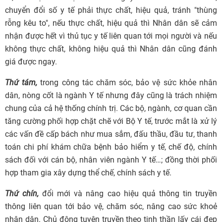
chuyển đổi số y tế phải thực chất, hiệu quả, tránh "thùng
rỗng kêu to", nếu thực chất, hiệu quả thì Nhân dân sẽ cảm
nhận được hết vì thủ tục y tế liên quan tới mọi người và nếu
không thực chất, không hiệu quả thì Nhân dân cũng đánh
giá được ngay.
Thứ tám,
trong công tác chăm sóc, bảo vệ sức khỏe nhân
dân, nòng cốt là ngành Y tế nhưng đây cũng là trách nhiệm
chung của cả hệ thống chính trị. Các bộ, ngành, cơ quan cần
tăng cường phối hợp chặt chẽ với Bộ Y tế, trước mắt là xử lý
các vấn đề cấp bách như mua sắm, đấu thầu, đầu tư, thanh
toán chi phí khám chữa bệnh bảo hiểm y tế, chế độ, chính
sách đối với cán bộ, nhân viên ngành Y tế…; đồng thời phối
hợp tham gia xây dựng thể chế, chính sách y tế.
Thứ chín,
đổi mới và nâng cao hiệu quả thông tin truyền
thông liên quan tới bảo vệ, chăm sóc, nâng cao sức khoẻ
nhân dân. Chủ động tuyên truyền theo tinh thần lấy cái đẹp