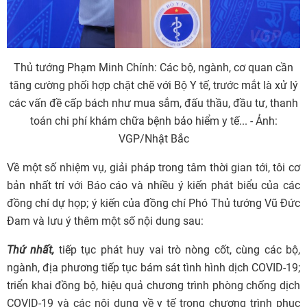
Thủ tướng Phạm Minh Chính: Các bộ, ngành, cơ quan cần
tăng cường phối hợp chặt chẽ với Bộ Y tế, trước mắt là xử lý
các vấn đề cấp bách như mua sắm, đấu thầu, đầu tư, thanh
toán chi phí khám chữa bệnh bảo hiểm y tế... - Ảnh:
VGP/Nhật Bắc
Về một số nhiệm vụ, giải pháp trong tâm thời gian tới, tôi cơ
bản nhất trí với Báo cáo và nhiều ý kiến phát biểu của các
đồng chí dự họp; ý kiến của đồng chí Phó Thủ tướng Vũ Đức
Đam và lưu ý thêm một số nội dung sau:
Thứ nhất,
tiếp tục phát huy vai trò nòng cốt, cùng các bộ,
ngành, địa phương tiếp tục bám sát tình hình dịch COVID-19;
triển khai đồng bộ, hiệu quả chương trình phòng chống dịch
COVID-19 và các nội dung về y tế trong chương trình phục