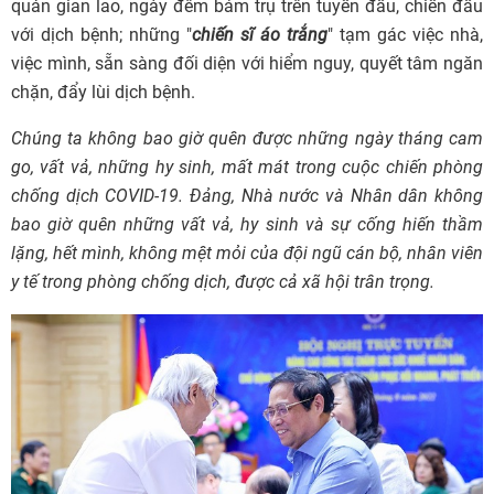
quản gian lao, ngày đêm bám trụ trên tuyến đầu, chiến đấu
với dịch bệnh; những "
chiến sĩ áo trắng
" tạm gác việc nhà,
việc mình, sẵn sàng đối diện với hiểm nguy, quyết tâm ngăn
chặn, đẩy lùi dịch bệnh.
Chúng ta không bao giờ quên được những ngày tháng cam
go, vất vả, những hy sinh, mất mát trong cuộc chiến phòng
chống dịch COVID-19. Đảng, Nhà nước và Nhân dân không
bao giờ quên những vất vả, hy sinh và sự cống hiến thầm
lặng, hết mình, không mệt mỏi của đội ngũ cán bộ, nhân viên
y tế trong phòng chống dịch, được cả xã hội trân trọng.