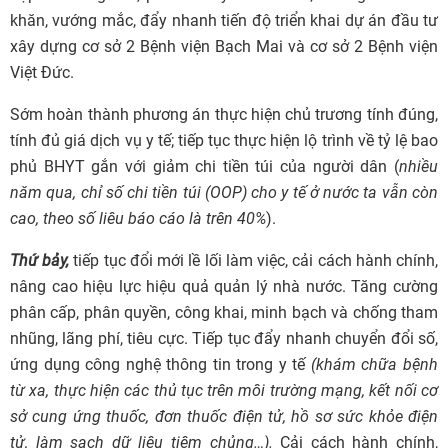
khăn, vướng mắc, đẩy nhanh tiến độ triển khai dự án đầu tư
xây dựng cơ sở 2 Bệnh viện Bạch Mai và cơ sở 2 Bệnh viện
Việt Đức.
Sớm hoàn thành phương án thực hiện chủ trương tính đúng,
tính đủ giá dịch vụ y tế; tiếp tục thực hiện lộ trình về tỷ lệ bao
phủ BHYT gắn với giảm chi tiền túi của người dân (
nhiều
năm qua, chỉ số chi tiền túi (OOP) cho y tế ở nước ta vẫn còn
cao, theo số liêu báo cáo là trên 40%
).
Thứ bảy,
tiếp tục đổi mới lề lối làm việc, cải cách hành chính,
nâng cao hiệu lực hiệu quả quản lý nhà nước. Tăng cường
phân cấp, phân quyền, công khai, minh bạch và chống tham
nhũng, lãng phí, tiêu cực. Tiếp tục đẩy nhanh chuyển đổi số,
ứng dụng công nghệ thông tin trong y tế
(khám chữa bệnh
từ xa, thực hiện các thủ tục trên môi trường mạng, kết nối cơ
sở cung ứng thuốc, đơn thuốc điện tử, hồ sơ sức khỏe điện
tử, làm sạch dữ liệu tiêm chủng…).
Cải cách hành chính,