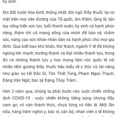
hy sinh.
Khi đất nước hòa bình, thống nhất, đội ngũ thầy thuốc lại có
mặt trên mọi nẻo đường của Tổ quốc, âm thầm, lặng lẽ, tận
tụy cống hiến sức lực, tuổi thanh xuân, hy sinh cả hạnh phúc
riêng, thậm chí cả mạng sống của mình để bảo vệ, chăm
sóc, nâng cao sức khỏe nhân dân và hạnh phúc cho mọi gia
đình. Qua biết bao khó khăn, thử thách, ngành Y tế đã không
ngừng lớn mạnh, trưởng thành và đạt nhiều thành tựu, trong
đó có những thành tựu y học mang tầm vóc quốc tế với
nhiều tấm gương thầy thuốc tiêu biểu về y đức và tài năng
như giáo sư Hồ Đắc Di, Tôn Thất Tùng, Phạm Ngọc Thạch,
Đặng Văn Ngữ, bác sỹ Đặng Thùy Trâm…
Hơn 2 năm qua, chúng ta phải bước vào cuộc chiến chống
dịch COVID-19 - cuộc chiến không tiếng súng nhưng đầy
cam go, vô vàn thách thức, chưa từng có tiền lệ. Một lần
nữa, hàng trăm nghìn y, bác sĩ, cán bộ, nhân viên y tế không