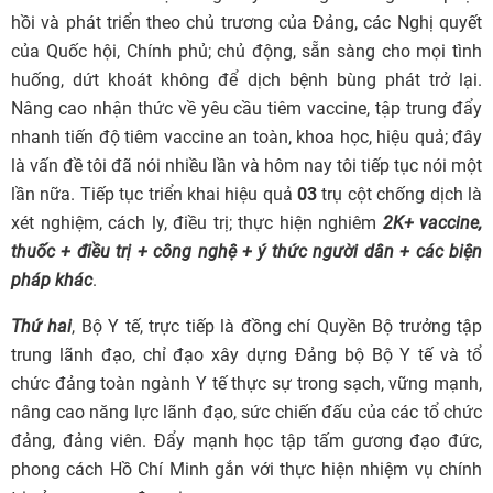
hồi và phát triển theo chủ trương của Đảng, các Nghị quyết
của Quốc hội, Chính phủ; chủ động, sẵn sàng cho mọi tình
huống, dứt khoát không để dịch bệnh bùng phát trở lại.
Nâng cao nhận thức về yêu cầu tiêm vaccine, tập trung đẩy
nhanh tiến độ tiêm vaccine an toàn, khoa học, hiệu quả; đây
là vấn đề tôi đã nói nhiều lần và hôm nay tôi tiếp tục nói một
lần nữa. Tiếp tục triển khai hiệu quả
03
trụ cột chống dịch là
xét nghiệm, cách ly, điều trị; thực hiện nghiêm
2K+ vaccine,
thuốc + điều trị + công nghệ + ý thức người dân + các biện
pháp khác
.
Thứ hai
, Bộ Y tế, trực tiếp là đồng chí Quyền Bộ trưởng tập
trung lãnh đạo, chỉ đạo xây dựng Đảng bộ Bộ Y tế và tổ
chức đảng toàn ngành Y tế thực sự trong sạch, vững mạnh,
nâng cao năng lực lãnh đạo, sức chiến đấu của các tổ chức
đảng, đảng viên. Đẩy mạnh học tập tấm gương đạo đức,
phong cách Hồ Chí Minh gắn với thực hiện nhiệm vụ chính