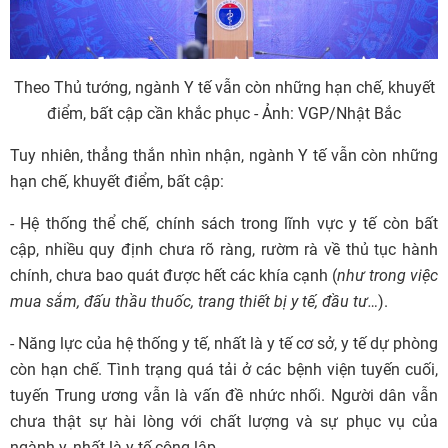
Theo Thủ tướng, ngành Y tế vẫn còn những hạn chế, khuyết
điểm, bất cập cần khắc phục - Ảnh: VGP/Nhật Bắc
Tuy nhiên, thẳng thắn nhìn nhận, ngành Y tế vẫn còn những
hạn chế, khuyết điểm, bất cập:
- Hệ thống thể chế, chính sách trong lĩnh vực y tế còn bất
cập, nhiều quy định chưa rõ ràng, rườm rà về thủ tục hành
chính, chưa bao quát được hết các khía cạnh (
như trong việc
mua sắm, đấu thầu thuốc, trang thiết bị y tế, đầu tư…
).
- Năng lực của hệ thống y tế, nhất là y tế cơ sở, y tế dự phòng
còn hạn chế. Tình trạng quá tải ở các bệnh viện tuyến cuối,
tuyến Trung ương vẫn là vấn đề nhức nhối. Người dân vẫn
chưa thật sự hài lòng với chất lượng và sự phục vụ của
ngành y, nhất là y tế công lập.