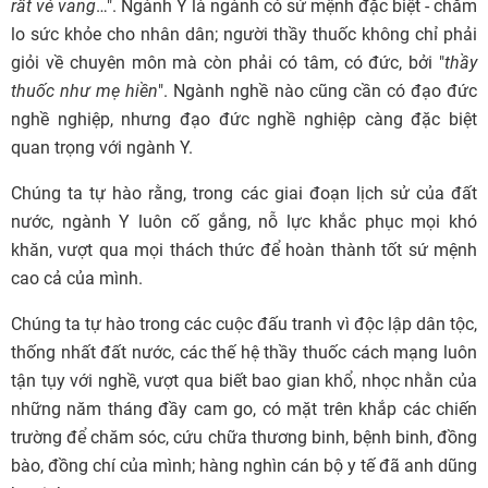
rất vẻ vang
…". Ngành Y là ngành có sứ mệnh đặc biệt - chăm
lo sức khỏe cho nhân dân; người thầy thuốc không chỉ phải
giỏi về chuyên môn mà còn phải có tâm, có đức, bởi "
thầy
thuốc như mẹ hiền
". Ngành nghề nào cũng cần có đạo đức
nghề nghiệp, nhưng đạo đức nghề nghiệp càng đặc biệt
quan trọng với ngành Y.
Chúng ta tự hào rằng, trong các giai đoạn lịch sử của đất
nước, ngành Y luôn cố gắng, nỗ lực khắc phục mọi khó
khăn, vượt qua mọi thách thức để hoàn thành tốt sứ mệnh
cao cả của mình.
Chúng ta tự hào trong các cuộc đấu tranh vì độc lập dân tộc,
thống nhất đất nước, các thế hệ thầy thuốc cách mạng luôn
tận tụy với nghề, vượt qua biết bao gian khổ, nhọc nhằn của
những năm tháng đầy cam go, có mặt trên khắp các chiến
trường để chăm sóc, cứu chữa thương binh, bệnh binh, đồng
bào, đồng chí của mình; hàng nghìn cán bộ y tế đã anh dũng