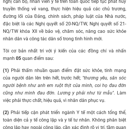
nghị cán bộ, nhân viên y tế trên toàn quốc tiếp tục phát huy
truyền thống vẻ vang, thực hiện hiệu quả các chủ trương,
đường lối của Đảng, chính sách, pháp luật của Nhà nước,
đặc biệt là các Nghị quyết số 20-NQ/TW, Nghị quyết số 21-
NQ/TW khóa XII về bảo vệ, chăm sóc, nâng cao sức khỏe
nhân dân và công tác dân số trong tình hình mới.
Tôi cơ bản nhất trí với ý kiến của các đồng chí và nhấn
mạnh
05
quan điểm sau:
(1)
Phải thấm nhuần quan điểm đặt sức khỏe, tính mạng
của người dân lên trên hết, trước hết;
"thương yêu, săn sóc
người bệnh như anh em ruột thịt của mình, coi họ đau đớn
cũng như mình đau đớn. Lương y phải như từ mẫu"
. Làm
việc phải thực chất, hiệu quả, vì nhân dân phục vụ.
(2)
Phải tiếp cận phát triển ngành Y tế một cách tổng thể,
toàn diện cả y tế công lập và y tế tư nhân. Không phân biệt
công lập hay ngoài công lập, cần xác định rõ vị trí, tầm quan