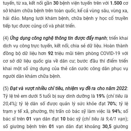
tuyến, từ xa, kết nối gần
30
bệnh viện tuyến trên với
1.500
cơ
sở khám chữa bệnh trên toàn quốc, kể cả vùng sâu, vùng xa,
hải đảo. Mạng lưới khám bệnh, chữa bệnh y học cổ truyền
tiếp tục được củng cố và phát triển.
(4)
Ứng dụng công nghệ thông tin được đẩy mạnh
; triển khai
dịch vụ công trực tuyến, kết nối, chia sẻ dữ liệu. Hoàn thành
đồng bộ dữ liệu hơn
92
triệu mũi tiêm phòng COVID-19 với
cơ sở dữ liệu quốc gia về dân cư; bước đầu thí điểm triển
khai một số ứng dụng của thẻ căn cước công dân phục vụ
người dân khám chữa bệnh.
(5)
Đạt và vượt nhiều chỉ tiêu, nhiệm vụ đề ra cho năm 2022
:
Tỷ lệ trẻ em dưới 5 tuổi bị suy dinh dưỡng là
19%
(
chỉ tiêu là
20,4%);
tỷ lệ dân số được quản lý sức khỏe đạt
70%
; tỷ lệ
trạm y tế xã, phường, thị trấn có bác sỹ làm việc là
94%
; số
bác sĩ trên
01
vạn dân đạt
10
bác sỹ (
chỉ tiêu là 9,4/1 vạn
);
số giường bệnh trên
01
vạn dân đạt khoảng
30,5
giường