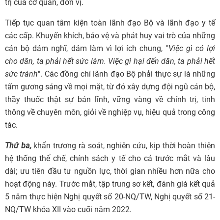
trị của cơ quan, đơn vị.
Tiếp tục quan tâm kiện toàn lãnh đạo Bộ và lãnh đạo y tế
các cấp. Khuyến khích, bảo vệ và phát huy vai trò của những
cán bộ dám nghĩ, dám làm vì lợi ích chung, "
Việc gì có lợi
cho dân, ta phải hết sức làm. Việc gì hại đến dân, ta phải hết
sức tránh
". Các đồng chí lãnh đạo Bộ phải thực sự là những
tấm gương sáng về mọi mặt, từ đó xây dựng đội ngũ cán bộ,
thầy thuốc thật sự bản lĩnh, vững vàng về chính trị, tinh
thông về chuyên môn, giỏi về nghiệp vụ, hiệu quả trong công
tác.
Thứ ba,
khẩn trương rà soát, nghiên cứu, kịp thời hoàn thiện
hệ thống thể chế, chính sách y tế cho cả trước mắt và lâu
dài; ưu tiên đầu tư nguồn lực, thời gian nhiều hơn nữa cho
hoạt động này. Trước mắt, tập trung sơ kết, đánh giá kết quả
5 năm thực hiện Nghị quyết số 20-NQ/TW, Nghị quyết số 21-
NQ/TW khóa XII vào cuối năm 2022.