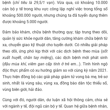
bệnh (
chỉ tiêu là 29,5/1 vạn
). Vừa qua, có khoảng 10.000
cán bộ y tế trong khu vực công lập nghỉ việc trong tổng số
khoảng 500.000 người, nhưng chúng ta đã tuyển dụng thêm
được khoảng 5.000 người.
Đảm bảo khám, chữa bệnh thường quy; tập trung theo dõi,
quản lý sức khỏe người dân, tăng cường khám chữa bệnh từ
xa, chuyển giao kỹ thuật cho tuyến dưới. Có nhiều giải pháp
theo dõi, ứng phó kịp thời với các dịch bệnh theo mùa (
sốt
xuất huyết, chân tay miệng
), các dịch bệnh mới phát sinh
(
đậu mùa khỉ, viêm gan cấp tính ở trẻ em...
). Tình hình ngộ
độc thực phẩm có xu hướng giảm so với cùng kỳ năm 2021.
Thực hiện đồng bộ các giải pháp giảm tử vong bà mẹ, trẻ sơ
sinh, nhất là vùng sâu, vùng xa, đồng bào dân tộc thiểu số,
vùng biên giới, hải đảo.
Cùng với đó, người dân, dư luận xã hội thông cảm, chia sẻ
với ngành y tế, đội ngũ cán bộ y tế. Quan hệ giữa bệnh nhân,