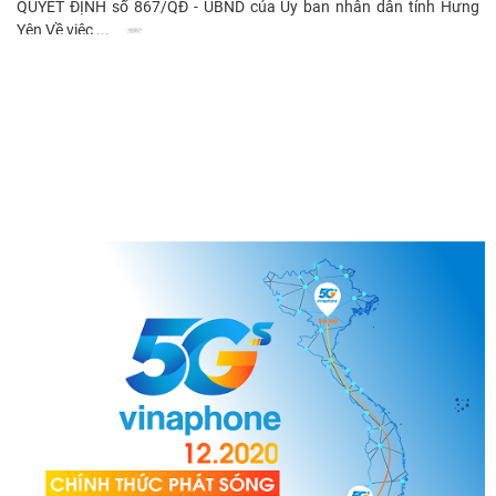
QUYẾT ĐỊNH số 867/QĐ - UBND của Ủy ban nhân dân tỉnh Hưng
Yên Về việc ...