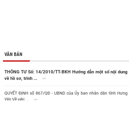
VĂN BẢN
THÔNG TƯ Số: 14/2010/TT-BKH Hướng dẫn một số nội dung
về hồ sơ, trình ...
QUYẾT ĐỊNH số 867/QĐ - UBND của Ủy ban nhân dân tỉnh Hưng
Yên Về việc ...