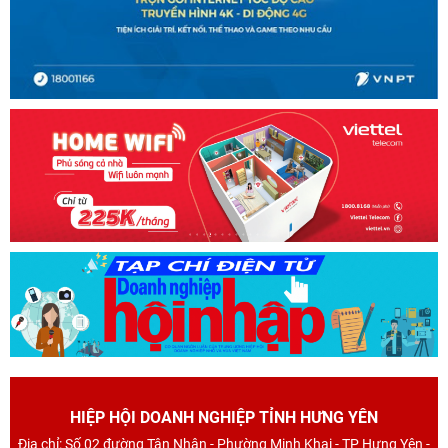
HIỆP HỘI DOANH NGHIỆP TỈNH HƯNG YÊN
Địa chỉ: Số 02 đường Tân Nhân - Phường Minh Khai - TP Hưng Yên -