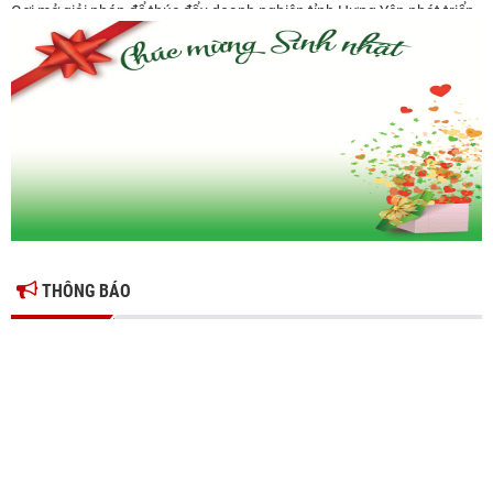
Gợi mở giải pháp để thúc đẩy doanh nghiệp tỉnh Hưng Yên phát triển
Ông Đỗ Văn Vẻ là Chủ tịch Hiệp hội Doanh nghiệp tỉnh Hưng Yên
Hiệp hội doanh nghiệp tỉnh Hưng Yên: Cập nhật chính sách thuế mới
và phòng ngừa rủi ro thuế cho doanh nghiệp
THÔNG BÁO