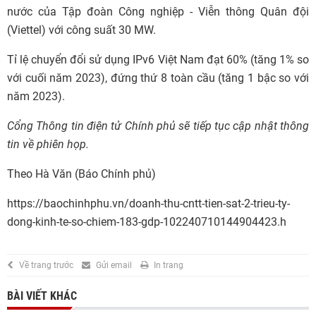
nước của Tập đoàn Công nghiệp - Viễn thông Quân đội
(Viettel) với công suất 30 MW.
Tỉ lệ chuyển đổi sử dụng IPv6 Việt Nam đạt 60% (tăng 1% so
với cuối năm 2023), đứng thứ 8 toàn cầu (tăng 1 bậc so với
năm 2023).
Cổng Thông tin điện tử Chính phủ sẽ tiếp tục cập nhật thông
tin về phiên họp.
Theo Hà Văn (Báo Chính phủ)
https://baochinhphu.vn/doanh-thu-cntt-tien-sat-2-trieu-ty-
dong-kinh-te-so-chiem-183-gdp-102240710144904423.h
Về trang trước
Gửi email
In trang
BÀI VIẾT KHÁC