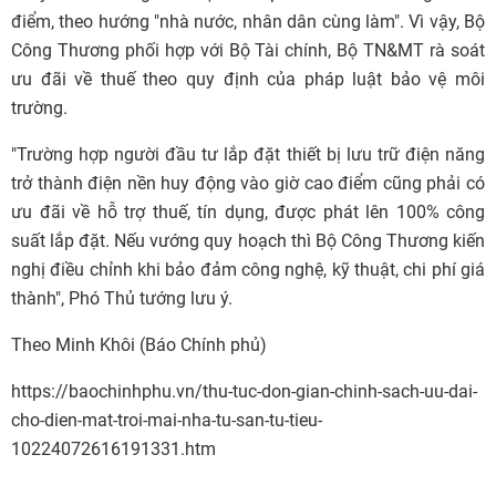
điểm, theo hướng "nhà nước, nhân dân cùng làm". Vì vậy, Bộ
Công Thương phối hợp với Bộ Tài chính, Bộ TN&MT rà soát
ưu đãi về thuế theo quy định của pháp luật bảo vệ môi
trường.
"Trường hợp người đầu tư lắp đặt thiết bị lưu trữ điện năng
trở thành điện nền huy động vào giờ cao điểm cũng phải có
ưu đãi về hỗ trợ thuế, tín dụng, được phát lên 100% công
suất lắp đặt. Nếu vướng quy hoạch thì Bộ Công Thương kiến
nghị điều chỉnh khi bảo đảm công nghệ, kỹ thuật, chi phí giá
thành", Phó Thủ tướng lưu ý.
Theo Minh Khôi (Báo Chính phủ)
https://baochinhphu.vn/thu-tuc-don-gian-chinh-sach-uu-dai-
cho-dien-mat-troi-mai-nha-tu-san-tu-tieu-
10224072616191331.htm