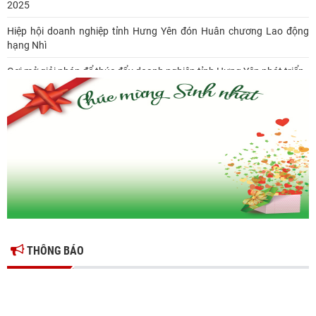
2025
Hiệp hội doanh nghiệp tỉnh Hưng Yên đón Huân chương Lao động
hạng Nhì
Gợi mở giải pháp để thúc đẩy doanh nghiệp tỉnh Hưng Yên phát triển
Ông Đỗ Văn Vẻ là Chủ tịch Hiệp hội Doanh nghiệp tỉnh Hưng Yên
Hiệp hội doanh nghiệp tỉnh Hưng Yên: Cập nhật chính sách thuế mới
và phòng ngừa rủi ro thuế cho doanh nghiệp
THÔNG BÁO