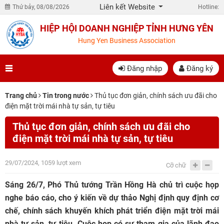
Liên kết Website
Thứ bảy, 08/08/2026
Hotline:
HIỆP HỘI DOANH NGHIỆP TỈNH HƯNG YÊN
Hung Yen Business Association
Đăng nhập
Đăng ký
Trang chủ
Tin trong nước
Thủ tục đơn giản, chính sách ưu đãi cho
điện mặt trời mái nhà tự sản, tự tiêu
Thủ tục đơn giản, chính sách ưu đãi cho
điện mặt trời mái nhà tự sản, tự tiêu
29/07/2024, 1059 lượt xem
Cỡ chữ
Sáng 26/7, Phó Thủ tướng Trần Hồng Hà chủ trì cuộc họp
nghe báo cáo, cho ý kiến về dự thảo Nghị định quy định cơ
chế, chính sách khuyến khích phát triển điện mặt trời mái
nhà tự sản, tự tiêu. Cuộc họp có sự tham gia của lãnh đạo