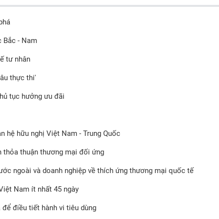
 phá
c Bắc - Nam
tế tư nhân
u thực thi'
thủ tục hưởng ưu đãi
an hệ hữu nghị Việt Nam - Trung Quốc
 thỏa thuận thương mại đối ứng
ước ngoài và doanh nghiệp về thích ứng thương mại quốc tế
Việt Nam ít nhất 45 ngày
để điều tiết hành vi tiêu dùng