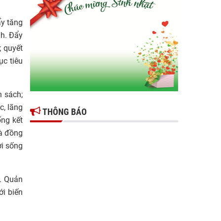
Gợi mở giải pháp để thúc đẩy doanh nghiệp
tỉnh Hưng Yên phát triển
ẩy tăng
nh. Đẩy
Ông Đỗ Văn Vẻ là Chủ tịch Hiệp hội Doanh
; quyết
nghiệp tỉnh Hưng Yên
ục tiêu
Hiệp hội doanh nghiệp tỉnh Hưng Yên: Cập
nhật chính sách thuế mới và phòng ngừa rủi
ro thuế cho doanh nghiệp
h sách;
c, lãng
THÔNG BÁO
ống kết
và đồng
ời sống
i. Quản
ới biến