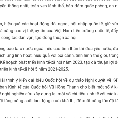
yền thống nhất, toàn vẹn lãnh thổ, bảo đảm quốc phòng, an n
iện, hiệu quả các hoạt động đối ngoại, hội nhập quốc tế, giữ v
và nâng cao vị thế, uy tín của Việt Nam trên trường quốc tế; đ
ả công tác dân vận, tạo đồng thuận xã hội.
ng bào ta ở nước ngoài nêu cao tinh thần thi đua yêu nước, đo
ch ứng linh hoạt, hiệu quả với bối cảnh, tình hình thế giới, tron
 Kế hoạch phát triển kinh tế-xã hội năm 2023, tạo đà thuận lợi 
triển kinh tế-xã hội 5 năm 2021-2025.
giải trình ý kiến đại biểu Quốc hội về dự thảo Nghị quyết về K
 ban Kinh tế của Quốc hội Vũ Hồng Thanh cho biết một số ý k
nghị nghiên cứu xây dựng lại một số chỉ tiêu kinh tế với các k
độ tăng năng suất lao động chưa khả thi; đề xuất nâng tốc độ t