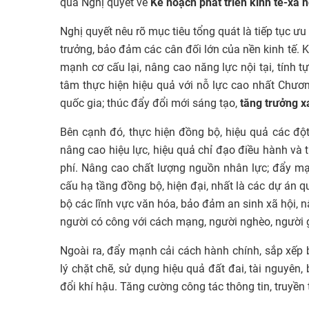
qua Nghị quyết về
Kế hoạch phát triển kinh tế-xã h
Nghị quyết nêu rõ mục tiêu tổng quát là tiếp tục ưu
trưởng, bảo đảm các cân đối lớn của nền kinh tế. 
mạnh cơ cấu lại, nâng cao năng lực nội tại, tính t
tâm thực hiện hiệu quả với nỗ lực cao nhất Chương
quốc gia; thúc đẩy đổi mới sáng tạo,
tăng trưởng x
Bên cạnh đó, thực hiện đồng bộ, hiệu quả các đột
nâng cao hiệu lực, hiệu quả chỉ đạo điều hành và 
phí. Nâng cao chất lượng nguồn nhân lực; đẩy mạ
cấu hạ tầng đồng bộ, hiện đại, nhất là các dự án q
bộ các lĩnh vực văn hóa, bảo đảm an sinh xã hội, 
người có công với cách mạng, người nghèo, người 
Ngoài ra, đẩy mạnh cải cách hành chính, sắp xếp b
lý chặt chẽ, sử dụng hiệu quả đất đai, tài nguyên,
đổi khí hậu. Tăng cường công tác thông tin, truyền