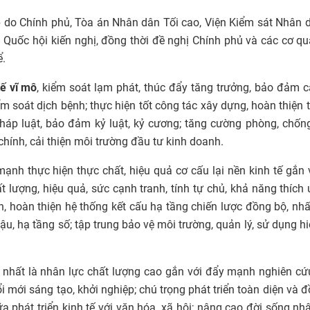
p do Chính phủ, Tòa án Nhân dân Tối cao, Viện Kiểm sát Nhân 
 Quốc hội kiến nghị, đồng thời đề nghị Chính phủ và các cơ qu
ể.
tế vĩ mô
, kiểm soát lạm phát, thúc đẩy tăng trưởng, bảo đảm 
ểm soát dịch bệnh; thực hiện tốt công tác xây dựng, hoàn thiện 
pháp luật, bảo đảm kỷ luật, kỷ cương; tăng cường phòng, chố
chính, cải thiện môi trường đầu tư kinh doanh.
nh thực hiện thực chất, hiệu quả cơ cấu lại nền kinh tế gắn 
 lượng, hiệu quả, sức cạnh tranh, tính tự chủ, khả năng thích
ển, hoàn thiện hệ thống kết cấu hạ tầng chiến lược đồng bộ, nhấ
ậu, hạ tầng số; tập trung bảo vệ môi trường, quản lý, sử dụng h
, nhất là nhân lực chất lượng cao gắn với đẩy mạnh nghiên cứ
 mới sáng tạo, khởi nghiệp; chú trọng phát triển toàn diện và 
a phát triển kinh tế với văn hóa, xã hội; nâng cao đời sống nh