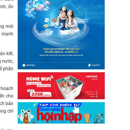
inh, ổn
ững môi
ẩy mạnh
àn kết,
g nước,
để phấn
ế hoạch
iến cho
ịch bản
ăng chỉ