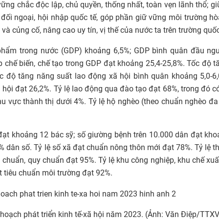
ững chắc độc lập, chủ quyền, thống nhất, toàn vẹn lãnh thổ; g
nh đối ngoại, hội nhập quốc tế, góp phần giữ vững môi trường hò
và củng cố, nâng cao uy tín, vị thế của nước ta trên trường quốc
 phẩm trong nước (GDP) khoảng 6,5%; GDP bình quân đầu ngư
 chế biến, chế tạo trong GDP đạt khoảng 25,4-25,8%. Tốc độ t
ốc độ tăng năng suất lao động xã hội bình quân khoảng 5,0-6
 hội đạt 26,2%. Tỷ lệ lao động qua đào tạo đạt 68%, trong đó c
hu vực thành thị dưới 4%. Tỷ lệ hộ nghèo (theo chuẩn nghèo đa
ân đạt khoảng 12 bác sỹ; số giường bệnh trên 10.000 dân đạt kh
2% dân số. Tỷ lệ số xã đạt chuẩn nông thôn mới đạt 78%. Tỷ lệ 
êu chuẩn, quy chuẩn đạt 95%. Tỷ lệ khu công nghiệp, khu chế xu
t tiêu chuẩn môi trường đạt 92%.
 hoạch phát triển kinh tế-xã hội năm 2023. (Ảnh: Văn Điệp/TTX