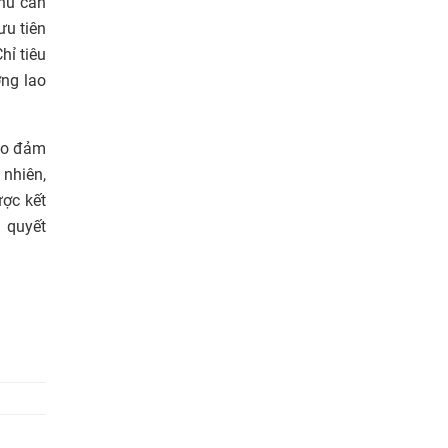
phủ cân
ưu tiên
hỉ tiêu
ợng lao
bảo đảm
 nhiên,
ược kết
i quyết