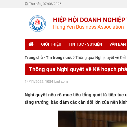
Thứ sáu, 07/08/2026
HIỆP HỘI DOANH NGHIỆP
Hung Yen Business Association
GIỚI THIỆU
TIN TỨC - SỰ KIỆN
VĂN BẢN
Trang chủ
Tin trong nước
Thông qua Nghị quyết về Kế h
Thông qua Nghị quyết về Kế hoạch phát
14/11/2022, 1084 lượt xem
Nghị quyết nêu rõ mục tiêu tổng quát là tiếp tục 
tăng trưởng, bảo đảm các cân đối lớn của nền kinh