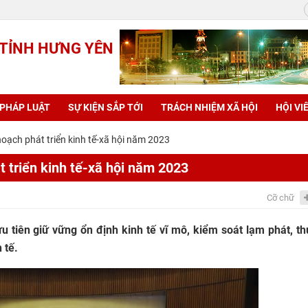
 TỈNH HƯNG YÊN
 PHÁP LUẬT
SỰ KIỆN SẮP TỚI
TRÁCH NHIỆM XÃ HỘI
HỘI VI
oạch phát triển kinh tế-xã hội năm 2023
 triển kinh tế-xã hội năm 2023
Cỡ chữ
ưu tiên giữ vững ổn định kinh tế vĩ mô, kiểm soát lạm phát, t
 tế.