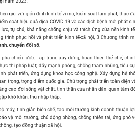
ội
năm 2023.
 tiên giữ vững ổn định kinh tế vĩ mô, kiểm soát lạm phát, thúc đ
Kiểm soát hiệu quả dịch COVID-19 và các dịch bệnh mới phát si
ự lực, tự chủ, khả năng chống chịu và thích ứng của nền kinh tế
 trình phục hồi và phát triển kinh tế-xã hội, 3 Chương trình m
anh
,
chuyển đổi số
.
 phá chiến lược. Tập trung xây dựng, hoàn thiện thể chế, chín
thực thi pháp luật; đẩy mạnh phòng, chống tham nhũng, tiêu cự
nh phát triển, ứng dụng khoa học công nghệ. Xây dựng hệ th
uan trọng, trọng điểm quốc gia. Chú trọng phát triển toàn diện 
nâng cao đời sống vật chất, tinh thần của nhân dân, quan tâm đ
gặp khó khăn, thu nhập thấp.
ộ máy, tinh giản biên chế, tạo môi trường kinh doanh thuận lợ
 bảo vệ môi trường, chủ động phòng, chống thiên tai, ứng phó v
 thông, tạo đồng thuận xã hội.