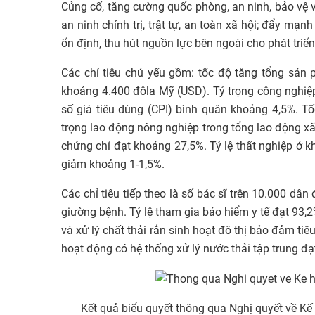
Củng cố, tăng cường quốc phòng, an ninh, bảo vệ v
an ninh chính trị, trật tự, an toàn xã hội; đẩy mạ
ổn định, thu hút nguồn lực bên ngoài cho phát triển 
Các chỉ tiêu chủ yếu gồm: tốc độ tăng tổng sản
khoảng 4.400 đôla Mỹ (USD). Tỷ trọng công nghiệp
số giá tiêu dùng (CPI) bình quân khoảng 4,5%. T
trọng lao động nông nghiệp trong tổng lao động xã
chứng chỉ đạt khoảng 27,5%. Tỷ lệ thất nghiệp ở k
giảm khoảng 1-1,5%.
Các chỉ tiêu tiếp theo là số bác sĩ trên 10.000 d
giường bệnh. Tỷ lệ tham gia bảo hiểm y tế đạt 93,
và xử lý chất thải rắn sinh hoạt đô thị bảo đảm ti
hoạt động có hệ thống xử lý nước thải tập trung đạ
Kết quả biểu quyết thông qua Nghị quyết về Kế