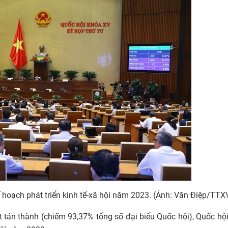
ế hoạch phát triển kinh tế-xã hội năm 2023. (Ảnh: Văn Điệp/TT
t tán thành (chiếm 93,37% tổng số đại biểu Quốc hội), Quốc hộ