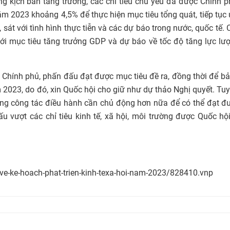
g kịch bản tăng trưởng, các chỉ tiêu chủ yếu đã được Chính 
ăm 2023 khoảng 4,5% để thực hiện mục tiêu tổng quát, tiếp tục 
 sát với tình hình thực tiễn và các dự báo trong nước, quốc tế. C
ới mục tiêu tăng trưởng GDP và dự báo về tốc độ tăng lực lư
ủa Chính phủ, phấn đấu đạt được mục tiêu đề ra, đồng thời để 
m 2023, do đó, xin Quốc hội cho giữ như dự thảo Nghị quyết. Tuy
ng công tác điều hành cần chủ động hơn nữa để có thể đạt đ
u vượt các chỉ tiêu kinh tế, xã hội, môi trường được Quốc hộ
ve-ke-hoach-phat-trien-kinh-texa-hoi-nam-2023/828410.vnp