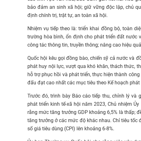
bảo đảm an sinh xã hội; giữ vững độc lập, chủ qu
định chính trị, trật tự, an toàn xã hội.
Nhiệm vụ tiếp theo là: triển khai đồng bộ, toàn d
trường hòa bình, ổn định cho phát triển đất nước 
công tác thông tin, truyền thông; nâng cao hiệu qu
Quốc hội kêu gọi đồng bào, chiến sỹ cả nước và đồ
phát huy nội lực, vượt qua khó khăn, thách thức, thí
hỗ trợ phục hồi và phát triển, thực hiện thành công
đấu đạt cao nhất các mục tiêu theo Kế hoạch phát 
Trước đó, trình bày Báo cáo tiếp thu, chỉnh lý và 
phát triển kinh tế-xã hội năm 2023, Chủ nhiệm Ủy
rằng mức tăng trưởng GDP khoảng 6,5% là thấp; đề 
tăng trưởng ở các mức độ khác nhau. Chỉ tiêu tốc 
số giá tiêu dùng (CPI) lên khoảng 6-8%.