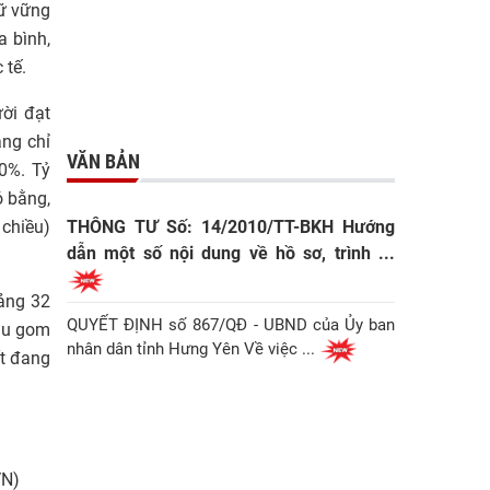
iữ vững
a bình,
 tế.
ời đạt
ăng chỉ
VĂN BẢN
,0%. Tỷ
ó bằng,
 chiều)
THÔNG TƯ Số: 14/2010/TT-BKH Hướng
dẫn một số nội dung về hồ sơ, trình ...
oảng 32
QUYẾT ĐỊNH số 867/QĐ - UBND của Ủy ban
thu gom
nhân dân tỉnh Hưng Yên Về việc ...
ất đang
VN)