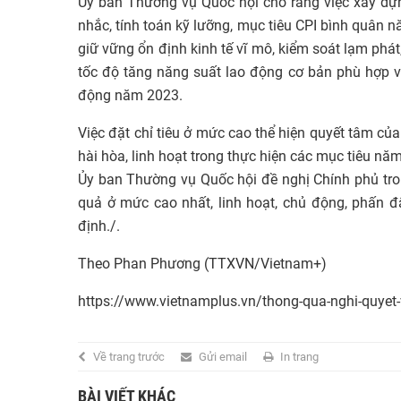
Ủy ban Thường vụ Quốc hội cho rằng việc xây dựn
nhắc, tính toán kỹ lưỡng, mục tiêu CPI bình quân n
giữ vững ổn định kinh tế vĩ mô, kiểm soát lạm phát,
tốc độ tăng năng suất lao động cơ bản phù hợp v
động năm 2023.
Việc đặt chỉ tiêu ở mức cao thể hiện quyết tâm c
hài hòa, linh hoạt trong thực hiện các mục tiêu nă
Ủy ban Thường vụ Quốc hội đề nghị Chính phủ tro
quả ở mức cao nhất, linh hoạt, chủ động, phấn đấ
định./.
Theo Phan Phương (TTXVN/Vietnam+)
https://www.vietnamplus.vn/thong-qua-nghi-quyet-
Về trang trước
Gửi email
In trang
BÀI VIẾT KHÁC