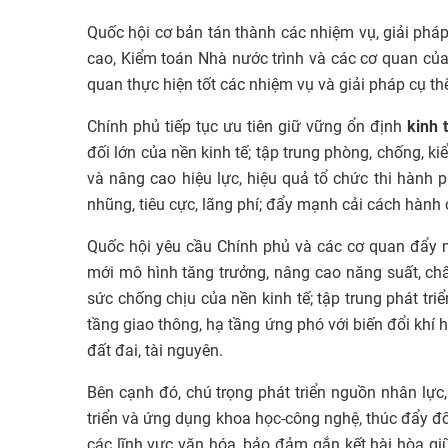
Quốc hội cơ bản tán thành các nhiệm vụ, giải phá
cao, Kiểm toán Nhà nước trình và các cơ quan của
quan thực hiện tốt các nhiệm vụ và giải pháp cụ th
Chính phủ tiếp tục ưu tiên giữ vững ổn định
kinh 
đối lớn của nền kinh tế; tập trung phòng, chống, ki
và nâng cao hiệu lực, hiệu quả tổ chức thi hành 
nhũng, tiêu cực, lãng phí; đẩy mạnh cải cách hành 
Quốc hội yêu cầu Chính phủ và các cơ quan đẩy mạ
mới mô hình tăng trưởng, nâng cao năng suất, chất
sức chống chịu của nền kinh tế; tập trung phát tri
tầng giao thông, hạ tầng ứng phó với biến đổi khí h
đất đai, tài nguyên.
Bên cạnh đó, chú trọng phát triển nguồn nhân lực
triển và ứng dụng khoa học-công nghệ, thúc đẩy đổi
các lĩnh vực văn hóa, bảo đảm gắn kết hài hòa giữ