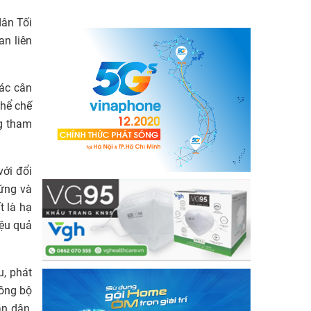
dân Tối
an liên
các cân
thể chế
ng tham
với đổi
 ứng và
t là hạ
iệu quả
u, phát
đồng bộ
ân dân,