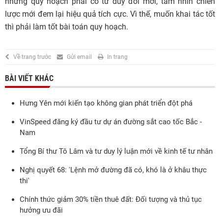
nhưng quy hoạch phải có tư duy đổi mới, tầm nhìn chiến
lược mới đem lại hiệu quả tích cực. Vì thế, muốn khai tác tốt
thì phải làm tốt bài toán quy hoạch.
Về trang trước
Gửi email
In trang
BÀI VIẾT KHÁC
Hưng Yên mới kiến tạo không gian phát triển đột phá
VinSpeed đăng ký đầu tư dự án đường sắt cao tốc Bắc -
Nam
Tổng Bí thư Tô Lâm và tư duy lý luận mới về kinh tế tư nhân
Nghị quyết 68: 'Lệnh mở đường đã có, khó là ở khâu thực
thi'
Chính thức giảm 30% tiền thuê đất: Đối tượng và thủ tục
hưởng ưu đãi