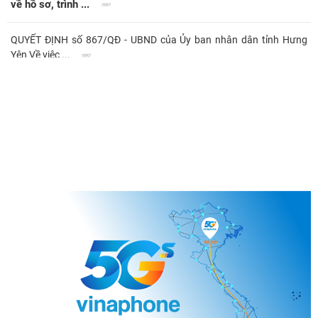
về hồ sơ, trình ...
QUYẾT ĐỊNH số 867/QĐ - UBND của Ủy ban nhân dân tỉnh Hưng
Yên Về việc ...