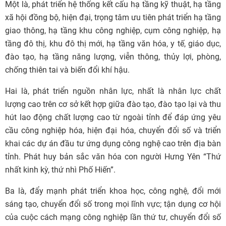
Một là, phát triển hệ thống kết cấu hạ tầng kỹ thuật, hạ tầng
xã hội đồng bộ, hiện đại, trọng tâm ưu tiên phát triển hạ tầng
giao thông, hạ tầng khu công nghiệp, cụm công nghiệp, hạ
tầng đô thị, khu đô thị mới, hạ tầng văn hóa,
y tế
, giáo dục,
đào tạo, hạ tầng năng lượng, viễn thông, thủy lợi, phòng,
chống thiên tai và biến đổi khí hậu.
Hai là, phát triển nguồn nhân lực, nhất là nhân lực chất
lượng cao trên cơ sở kết hợp giữa đào tạo, đào tạo lại và thu
hút lao động chất lượng cao từ ngoài tỉnh để đáp ứng yêu
cầu công nghiệp hóa, hiện đại hóa,
chuyển đổi số
và triển
khai các dự án đầu tư ứng dụng công nghệ cao trên địa bàn
tỉnh. Phát huy bản sắc văn hóa con người Hưng Yên “Thứ
nhất kinh kỳ, thứ nhì Phố Hiến”.
Ba là, đẩy mạnh phát triển khoa học, công nghệ, đổi mới
sáng tạo, chuyển đổi số trong mọi lĩnh vực; tận dụng cơ hội
của cuộc cách mạng công nghiệp lần thứ tư, chuyển đổi số