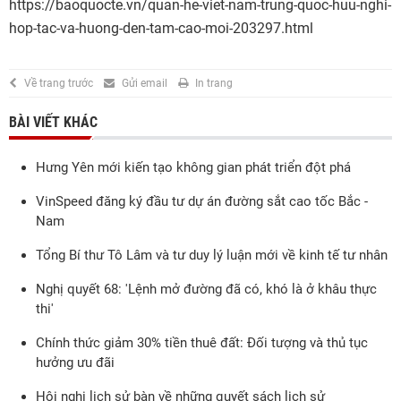
https://baoquocte.vn/quan-he-viet-nam-trung-quoc-huu-nghi-
hop-tac-va-huong-den-tam-cao-moi-203297.html
Về trang trước
Gửi email
In trang
BÀI VIẾT KHÁC
Hưng Yên mới kiến tạo không gian phát triển đột phá
VinSpeed đăng ký đầu tư dự án đường sắt cao tốc Bắc -
Nam
Tổng Bí thư Tô Lâm và tư duy lý luận mới về kinh tế tư nhân
Nghị quyết 68: 'Lệnh mở đường đã có, khó là ở khâu thực
thi'
Chính thức giảm 30% tiền thuê đất: Đối tượng và thủ tục
hưởng ưu đãi
Hội nghị lịch sử bàn về những quyết sách lịch sử