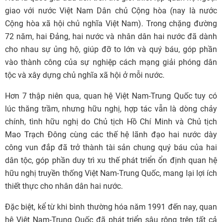
giao với nước Việt Nam Dân chủ Cộng hòa (nay là nước
Cộng hòa xã hội chủ nghĩa Việt Nam). Trong chặng đường
72 năm, hai Ðảng, hai nước và nhân dân hai nước đã dành
cho nhau sự ủng hộ, giúp đỡ to lớn và quý báu, góp phần
vào thành công của sự nghiệp cách mạng giải phóng dân
tộc và xây dựng chủ nghĩa xã hội ở mỗi nước.
Hơn 7 thập niên qua, quan hệ Việt Nam-Trung Quốc tuy có
lúc thăng trầm, nhưng hữu nghị, hợp tác vẫn là dòng chảy
chính, tình hữu nghị do Chủ tịch Hồ Chí Minh và Chủ tịch
Mao Trạch Ðông cùng các thế hệ lãnh đạo hai nước dày
công vun đắp đã trở thành tài sản chung quý báu của hai
dân tộc, góp phần duy trì xu thế phát triển ổn định quan hệ
hữu nghị truyền thống Việt Nam-Trung Quốc, mang lại lợi ích
thiết thực cho nhân dân hai nước.
Ðặc biệt, kể từ khi bình thường hóa năm 1991 đến nay, quan
hệ Việt Nam-Trung Quốc đã phát triển sâu rộng trên tất cả