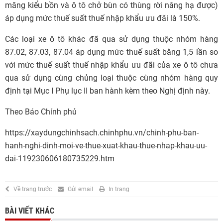
măng kiểu bồn và ô tô chở bùn có thùng rời nâng hạ được)
áp dụng mức thuế suất thuế nhập khẩu ưu đãi là 150%.
Các loại xe ô tô khác đã qua sử dụng thuộc nhóm hàng
87.02, 87.03, 87.04 áp dụng mức thuế suất bằng 1,5 lần so
với mức thuế suất thuế nhập khẩu ưu đãi của xe ô tô chưa
qua sử dụng cùng chủng loại thuộc cùng nhóm hàng quy
định tại Mục I Phụ lục II ban hành kèm theo Nghị định này.
Theo Báo Chính phủ
https://xaydungchinhsach.chinhphu.vn/chinh-phu-ban-
hanh-nghi-dinh-moi-ve-thue-xuat-khau-thue-nhap-khau-uu-
dai-119230606180735229.htm
Về trang trước
Gửi email
In trang
BÀI VIẾT KHÁC