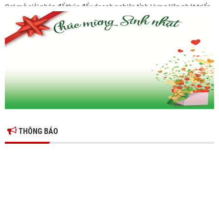
Gợi mở giải pháp để thúc đẩy doanh nghiệp tỉnh Hưng Yên phát triển
Ông Đỗ Văn Vẻ là Chủ tịch Hiệp hội Doanh nghiệp tỉnh Hưng Yên
Hiệp hội doanh nghiệp tỉnh Hưng Yên: Cập nhật chính sách thuế mới
và phòng ngừa rủi ro thuế cho doanh nghiệp
THÔNG BÁO