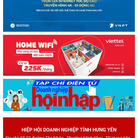
HIỆP HỘI DOANH NGHIỆP TỈNH HƯNG YÊN