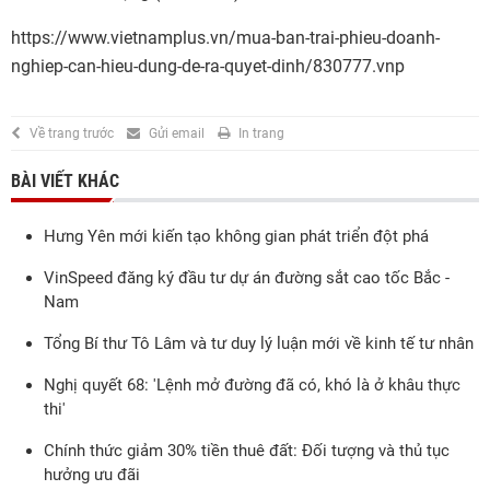
https://www.vietnamplus.vn/mua-ban-trai-phieu-doanh-
nghiep-can-hieu-dung-de-ra-quyet-dinh/830777.vnp
Về trang trước
Gửi email
In trang
BÀI VIẾT KHÁC
Hưng Yên mới kiến tạo không gian phát triển đột phá
VinSpeed đăng ký đầu tư dự án đường sắt cao tốc Bắc -
Nam
Tổng Bí thư Tô Lâm và tư duy lý luận mới về kinh tế tư nhân
Nghị quyết 68: 'Lệnh mở đường đã có, khó là ở khâu thực
thi'
Chính thức giảm 30% tiền thuê đất: Đối tượng và thủ tục
hưởng ưu đãi