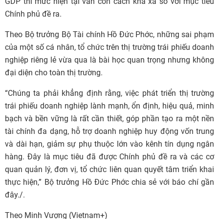
GDP thì mức hiện tại vẫn còn cách khá xa so với mục tiêu
Chính phủ đề ra.
Theo Bộ trưởng Bộ Tài chính Hồ Đức Phớc, những sai phạm
của một số cá nhân, tổ chức trên thị trường trái phiếu doanh
nghiệp riêng lẻ vừa qua là bài học quan trọng nhưng không
đại diện cho toàn thị trường.
“Chúng ta phải khẳng định rằng, việc phát triển thị trường
trái phiếu doanh nghiệp lành mạnh, ổn định, hiệu quả, minh
bạch và bền vững là rất cần thiết, góp phần tạo ra một nền
tài chính đa dạng, hỗ trợ doanh nghiệp huy động vốn trung
và dài hạn, giảm sự phụ thuộc lớn vào kênh tín dụng ngân
hàng. Đây là mục tiêu đã được Chính phủ đề ra và các cơ
quan quản lý, đơn vị, tổ chức liên quan quyết tâm triển khai
thực hiện,” Bộ trưởng Hồ Đức Phớc chia sẻ với báo chí gần
đây./.
Theo Minh Vượng (Vietnam+)