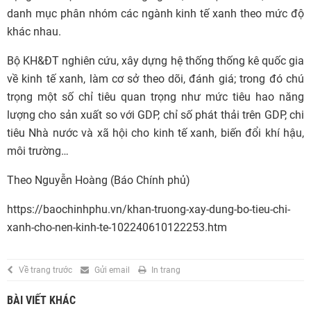
danh mục phân nhóm các ngành kinh tế xanh theo mức độ
khác nhau.
Bộ KH&ĐT nghiên cứu, xây dựng hệ thống thống kê quốc gia
về kinh tế xanh, làm cơ sở theo dõi, đánh giá; trong đó chú
trọng một số chỉ tiêu quan trọng như mức tiêu hao năng
lượng cho sản xuất so với GDP, chỉ số phát thải trên GDP, chi
tiêu Nhà nước và xã hội cho kinh tế xanh, biến đổi khí hậu,
môi trường…
Theo Nguyễn Hoàng (Báo Chính phủ)
https://baochinhphu.vn/khan-truong-xay-dung-bo-tieu-chi-
xanh-cho-nen-kinh-te-102240610122253.htm
Về trang trước
Gửi email
In trang
BÀI VIẾT KHÁC