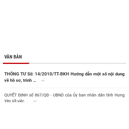
VĂN BẢN
THÔNG TƯ Số: 14/2010/TT-BKH Hướng dẫn một số nội dung
về hồ sơ, trình ...
QUYẾT ĐỊNH số 867/QĐ - UBND của Ủy ban nhân dân tỉnh Hưng
Yên Về việc ...