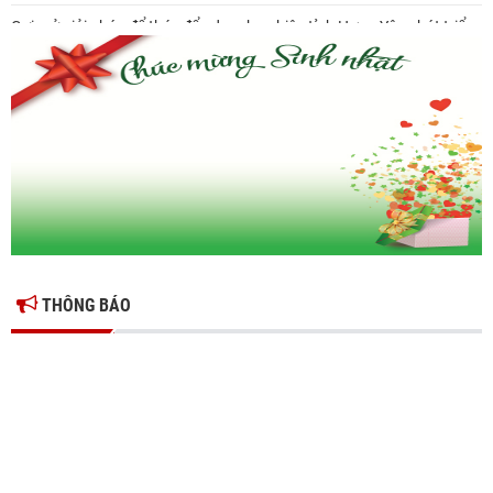
Gợi mở giải pháp để thúc đẩy doanh nghiệp tỉnh Hưng Yên phát triển
Ông Đỗ Văn Vẻ là Chủ tịch Hiệp hội Doanh nghiệp tỉnh Hưng Yên
Hiệp hội doanh nghiệp tỉnh Hưng Yên: Cập nhật chính sách thuế mới
và phòng ngừa rủi ro thuế cho doanh nghiệp
THÔNG BÁO