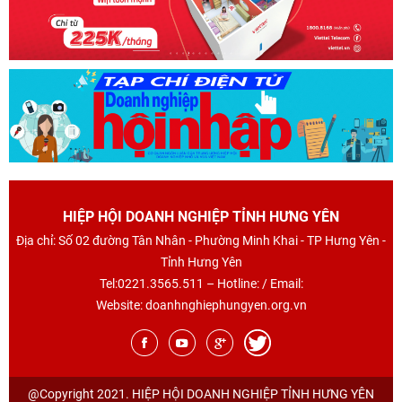
HIỆP HỘI DOANH NGHIỆP TỈNH HƯNG YÊN
Địa chỉ: Số 02 đường Tân Nhân - Phường Minh Khai - TP Hưng Yên -
Tỉnh Hưng Yên
Tel:0221.3565.511 – Hotline: / Email:
Website: doanhnghiephungyen.org.vn
@Copyright 2021. HIỆP HỘI DOANH NGHIỆP TỈNH HƯNG YÊN