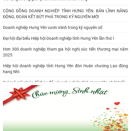
CỘNG ĐỒNG DOANH NGHIỆP TỈNH HƯNG YÊN: BẢN LĨNH NĂNG
ĐỘNG, ĐOÀN KẾT BỨT PHÁ TRONG KỶ NGUYÊN MỚI
Doanh nghiệp Hưng Yên vươn mình trong kỷ nguyên số
Đại hội đại biểu Hiệp hội Doanh nghiệp tỉnh Hưng Yên lần thứ I
Hơn 300 doanh nghiệp tham gia hội nghị xúc tiến thương mại năm
2025
Hiệp hội doanh nghiệp tỉnh Hưng Yên đón Huân chương Lao động
hạng Nhì
Gợi mở giải pháp để thúc đẩy doanh nghiệp tỉnh Hưng Yên phát triển
Ông Đỗ Văn Vẻ là Chủ tịch Hiệp hội Doanh nghiệp tỉnh Hưng Yên
Hiệp hội doanh nghiệp tỉnh Hưng Yên: Cập nhật chính sách thuế mới
và phòng ngừa rủi ro thuế cho doanh nghiệp