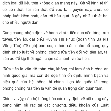
dịch loại dữ liệu trên không gian mạng này. Xét về kinh tế thì
có tiền thật, tài sản thật đổ vào tài nguyên này, chưa có
pháp luật kiểm soát, dẫn tới hậu quả là gây nhiều thiệt hại
cho nhiều người dân.
Cùng chung nhận định về hành vi rửa tiền qua nền tảng trực
tuyến, tiền ảo, đại biểu Huỳnh Thị Phúc (đoàn tỉnh Bà Rịa
Vũng Tàu) đề nghị ban soạn thảo cân nhắc bổ sung quy
định pháp luật về phòng, chống rửa tiền đối với tiền ảo, tài
sản ảo để kịp thời ngăn chặn các hành vi rửa tiền.
"Rửa tiền là vấn đề toàn cầu, không chỉ làm ảnh hưởng an
ninh quốc gia, mà còn đe dọa tính ổn định, minh bạch và
hiệu quả của hệ thống tài chính. Hợp tác quốc tế trong
phòng chống rửa tiền là vấn đề quan trọng cần quan tâm.
Chính vì vậy, cần hệ thống hóa các quy định về nội dung này
đang nằm rải rác tại các chương, điều, khoản của Luật