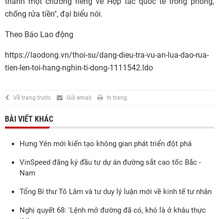
thành một chương riêng về Hợp tác quốc tế trong phòng,
chống rửa tiền", đại biểu nói.
Theo Báo Lao động
https://laodong.vn/thoi-su/dang-dieu-tra-vu-an-lua-dao-rua-
tien-len-toi-hang-nghin-ti-dong-1111542.ldo
Về trang trước
Gửi email
In trang
BÀI VIẾT KHÁC
Hưng Yên mới kiến tạo không gian phát triển đột phá
VinSpeed đăng ký đầu tư dự án đường sắt cao tốc Bắc -
Nam
Tổng Bí thư Tô Lâm và tư duy lý luận mới về kinh tế tư nhân
Nghị quyết 68: 'Lệnh mở đường đã có, khó là ở khâu thực