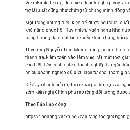
VietinBank đề cập, do nhiều doanh nghiệp vay vốn
trợ lãi suất cũng như chứng từ chứng minh đồng vốn
Một trong những điều kiện để được hỗ trợ lãi suấ
khả năng phục hồi. Tuy nhiên, Ngân hàng Nhà nư
hàng hướng dẫn một kiểu khiến khách hàng bối rối 
Theo ông Nguyễn Trần Mạnh Trung, ngoài thủ tục p
thanh tra, kiểm toán vào làm việc, rất mất thời g
cho biết, bên cạnh nhiều doanh nghiệp bị ngân hàng
nhiều doanh nghiệp đủ điều kiện từ chối tham gia v
Để đẩy nhanh tiến độ triển khai gói hỗ trợ, các 
sớm kiến nghị Chính phủ mở rộng đối tượng được 
Theo Báo Lao động
https://laodong.vn/xa-hoi/can-tang-toc-giai-ngan-go