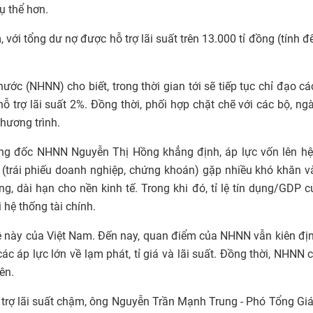
ụ thể hơn.
, với tổng dư nợ được hỗ trợ lãi suất trên 13.000 tỉ đồng (tính đ
ớc (NHNN) cho biết, trong thời gian tới sẽ tiếp tục chỉ đạo c
ỗ trợ lãi suất 2%. Đồng thời, phối hợp chặt chẽ với các bộ, ng
chương trình.
ống đốc NHNN Nguyễn Thị Hồng khẳng định, áp lực vốn lên hệ
 (trái phiếu doanh nghiệp, chứng khoán) gặp nhiều khó khăn 
ng, dài hạn cho nền kinh tế. Trong khi đó, tỉ lệ tín dụng/GDP c
 hệ thống tài chính.
 lệ này của Việt Nam. Đến nay, quan điểm của NHNN vẫn kiên đ
c áp lực lớn về lạm phát, tỉ giá và lãi suất. Đồng thời, NHNN 
ên.
 trợ lãi suất chậm, ông Nguyễn Trần Mạnh Trung - Phó Tổng G