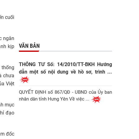
ến cuối
ác ngân
VĂN BẢN
ành kịp
THÔNG TƯ Số: 14/2010/TT-BKH Hướng
 thống
dẫn một số nội dung về hồ sơ, trình ...
và chưa
ủa Việt
QUYẾT ĐỊNH số 867/QĐ - UBND của Ủy ban
nhân dân tỉnh Hưng Yên Về việc ...
ịnh mục
chỉ đạo
iám đốc