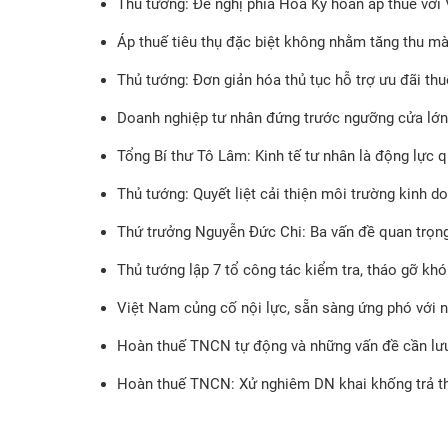
Thủ tướng: Đề nghị phía Hoa Kỳ hoãn áp thuế với 
Áp thuế tiêu thụ đặc biệt không nhằm tăng thu mà 
Thủ tướng: Đơn giản hóa thủ tục hỗ trợ ưu đãi th
Doanh nghiệp tư nhân đứng trước ngưỡng cửa lớn
Tổng Bí thư Tô Lâm: Kinh tế tư nhân là động lực q
Thủ tướng: Quyết liệt cải thiện môi trường kinh 
Thứ trưởng Nguyễn Đức Chi: Ba vấn đề quan trọng 
Thủ tướng lập 7 tổ công tác kiểm tra, tháo gỡ kh
Việt Nam củng cố nội lực, sẵn sàng ứng phó với 
Hoàn thuế TNCN tự động và những vấn đề cần lư
Hoàn thuế TNCN: Xử nghiêm DN khai khống trả t