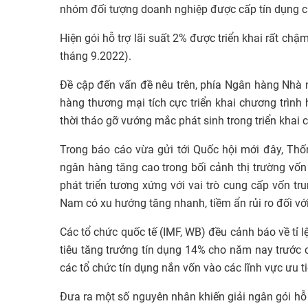
nhóm đối tượng doanh nghiệp được cấp tín dụng c
Hiện gói hỗ trợ lãi suất 2% được triển khai rất chậm
tháng 9.2022).
Đề cập đến vấn đề nêu trên, phía Ngân hàng Nhà nư
hàng thương mại tích cực triển khai chương trình h
thời tháo gỡ vướng mắc phát sinh trong triển khai 
Trong báo cáo vừa gửi tới Quốc hội mới đây, Th
ngân hàng tăng cao trong bối cảnh thị trường vốn
phát triển tương xứng với vai trò cung cấp vốn tru
Nam có xu hướng tăng nhanh, tiềm ẩn rủi ro đối với
Các tổ chức quốc tế (IMF, WB) đều cảnh báo về tỉ
tiêu tăng trưởng tín dụng 14% cho năm nay trước cá
các tổ chức tín dụng nắn vốn vào các lĩnh vực ưu ti
Đưa ra một số nguyên nhân khiến giải ngân gói hỗ