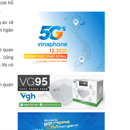
được hỗ
.
g án về
i ngân
cơ quan
.. cũng
 thì có
ên quan