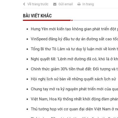
Về trang trước
Gửi email
In trang
BÀI VIẾT KHÁC
Hưng Yên mới kiến tạo không gian phát triển đột
VinSpeed đăng ký đầu tư dự án đường sắt cao tố
Tổng Bí thư Tô Lâm và tư duy lý luận mới về kinh 
Nghị quyết 68: 'Lệnh mở đường đã có, khó là ở khâ
Chính thức giảm 30% tiền thuê đất: Đối tượng và 
Hội nghị lịch sử bàn về những quyết sách lịch sử
Chung tay mở ra kỷ nguyên phát triển mới của qu
Việt Nam, Hoa Kỳ thống nhất khởi động đàm phán
Thủ tướng họp với cơ quan đại diện Việt Nam ở n