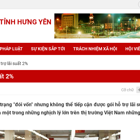
 TỈNH HƯNG YÊN
 PHÁP LUẬT
SỰ KIỆN SẮP TỚI
TRÁCH NHIỆM XÃ HỘI
HỘI VI
trợ lãi suất 2%
uất 2%
Cỡ chữ
trạng "đói vốn" nhưng không thể tiếp cận được gói hỗ trợ lãi 
một trong những nghịch lý lớn trên thị trường Việt Nam nhữn