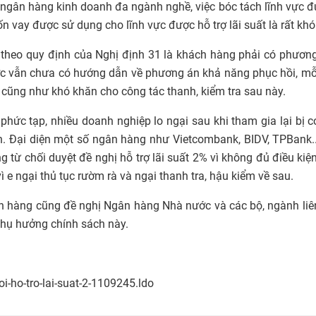
 ngân hàng kinh doanh đa ngành nghề, việc bóc tách lĩnh vực 
 vay được sử dụng cho lĩnh vực được hỗ trợ lãi suất là rất khó
t theo quy định của Nghị định 31 là khách hàng phải có phươn
ớc vẫn chưa có hướng dẫn về phương án khả năng phục hồi, mỗ
cũng như khó khăn cho công tác thanh, kiểm tra sau này.
hức tạp, nhiều doanh nghiệp lo ngại sau khi tham gia lại bị 
ian. Đại diện một số ngân hàng như Vietcombank, BIDV, TPBank.
 từ chối duyệt đề nghị hỗ trợ lãi suất 2% vì không đủ điều kiện
ì e ngại thủ tục rườm rà và ngại thanh tra, hậu kiểm về sau.
ngân hàng cũng đề nghị Ngân hàng Nhà nước và các bộ, ngành li
thụ hưởng chính sách này.
i-ho-tro-lai-suat-2-1109245.ldo