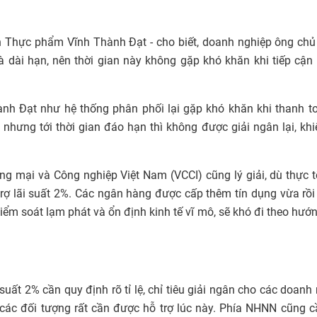
 Thực phẩm Vĩnh Thành Đạt - cho biết, doanh nghiệp ông chủ
 dài hạn, nên thời gian này không gặp khó khăn khi tiếp cận
ành Đạt như hệ thống phân phối lại gặp khó khăn khi thanh t
nhưng tới thời gian đáo hạn thì không được giải ngân lại, khi
 mại và Công nghiệp Việt Nam (VCCI) cũng lý giải, dù thực t
rợ lãi suất 2%. Các ngân hàng được cấp thêm tín dụng vừa rồ
 kiểm soát lạm phát và ổn định kinh tế vĩ mô, sẽ khó đi theo hư
suất 2% cần quy định rõ tỉ lệ, chỉ tiêu giải ngân cho các doanh
 các đối tượng rất cần được hỗ trợ lúc này. Phía NHNN cũng 