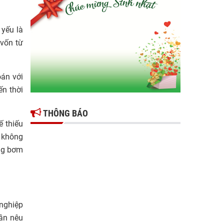
Gợi mở giải pháp để thúc đẩy doanh nghiệp
tỉnh Hưng Yên phát triển
 yếu là
Ông Đỗ Văn Vẻ là Chủ tịch Hiệp hội Doanh
 vốn từ
nghiệp tỉnh Hưng Yên
Hiệp hội doanh nghiệp tỉnh Hưng Yên: Cập
oán với
nhật chính sách thuế mới và phòng ngừa rủi
ến thời
ro thuế cho doanh nghiệp
THÔNG BÁO
ế thiếu
i không
ớng bơm
 nghiệp
cần nêu