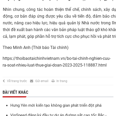
Nhìn chung, công tác hoàn thiện thể chế, chính sách, xây 
động, cơ bản đáp ứng được yêu cầu về tiến độ, đảm bảo chấ
nước, nâng cao hiệu lực, hiệu quả quản lý Nhà nước trong lĩn
thời đề xuất ban hành các văn bản pháp luật tháo gỡ khó khă
cả, lạm phát, góp phần hỗ trợ tích cực cho phục hồi và phát triể
Theo Minh Anh (Thời báo Tài chính)
https://thoibaotaichinhvietnam.vn/bo-tai-chinh-nghien-cuu-
ra-soat-nhieu-luat-thue-giai-doan-2023-2025-118887.html
Về trang trước
Gửi email
In trang
BÀI VIẾT KHÁC
Hưng Yên mới kiến tạo không gian phát triển đột phá
VinSpeed đăng ký đầu tư dự án đường sắt cao tốc Bắc -