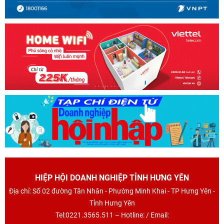
HIỆP HỘI DOANH NGHIỆP TỈNH HƯNG YÊN
Địa chỉ: Số 02 đường Tân Nhân - Phường Minh Khai - TP Hưng Yên -
Tỉnh Hưng Yên
Tel:0221.3565.511 – Hotline: / Email: