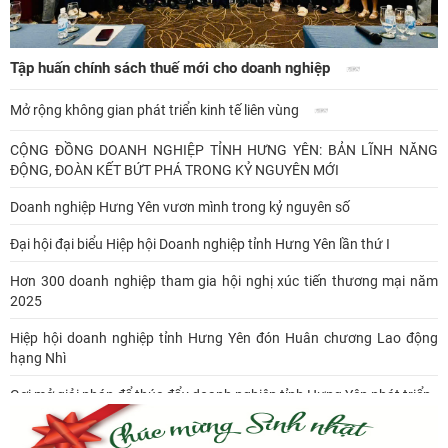
Tập huấn chính sách thuế mới cho doanh nghiệp
Mở rộng không gian phát triển kinh tế liên vùng
CỘNG ĐỒNG DOANH NGHIỆP TỈNH HƯNG YÊN: BẢN LĨNH NĂNG
ĐỘNG, ĐOÀN KẾT BỨT PHÁ TRONG KỶ NGUYÊN MỚI
Doanh nghiệp Hưng Yên vươn mình trong kỷ nguyên số
Đại hội đại biểu Hiệp hội Doanh nghiệp tỉnh Hưng Yên lần thứ I
Hơn 300 doanh nghiệp tham gia hội nghị xúc tiến thương mại năm
2025
Hiệp hội doanh nghiệp tỉnh Hưng Yên đón Huân chương Lao động
hạng Nhì
Gợi mở giải pháp để thúc đẩy doanh nghiệp tỉnh Hưng Yên phát triển
Ông Đỗ Văn Vẻ là Chủ tịch Hiệp hội Doanh nghiệp tỉnh Hưng Yên