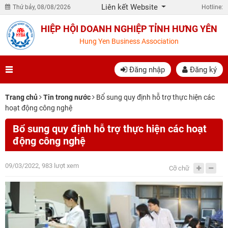
Liên kết Website
Thứ bảy, 08/08/2026
Hotline:
HIỆP HỘI DOANH NGHIỆP TỈNH HƯNG YÊN
Hung Yen Business Association
Đăng nhập
Đăng ký
Trang chủ
Tin trong nước
Bổ sung quy định hỗ trợ thực hiện các
hoạt động công nghệ
Bổ sung quy định hỗ trợ thực hiện các hoạt
động công nghệ
09/03/2022, 983 lượt xem
Cỡ chữ