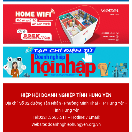
HIỆP HỘI DOANH NGHIỆP TỈNH HƯNG YÊN
Địa chỉ: Số 02 đường Tân Nhân - Phường Minh Khai - TP Hưng Yên -
Tỉnh Hưng Yên
Tel:0221.3565.511 – Hotline: / Email:
Website: doanhnghiephungyen.org.vn