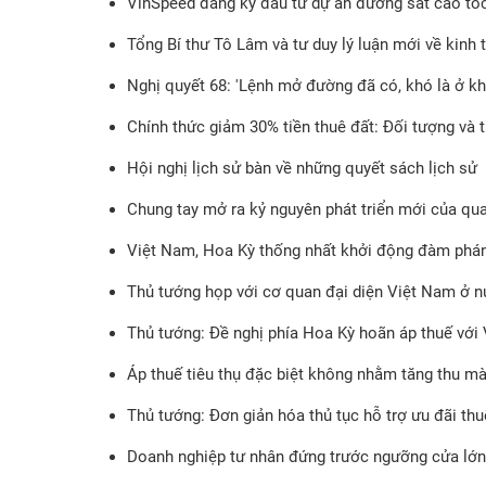
VinSpeed đăng ký đầu tư dự án đường sắt cao tố
Tổng Bí thư Tô Lâm và tư duy lý luận mới về kinh 
Nghị quyết 68: 'Lệnh mở đường đã có, khó là ở khâ
Chính thức giảm 30% tiền thuê đất: Đối tượng và 
Hội nghị lịch sử bàn về những quyết sách lịch sử
Chung tay mở ra kỷ nguyên phát triển mới của qu
Việt Nam, Hoa Kỳ thống nhất khởi động đàm phán
Thủ tướng họp với cơ quan đại diện Việt Nam ở n
Thủ tướng: Đề nghị phía Hoa Kỳ hoãn áp thuế với 
Áp thuế tiêu thụ đặc biệt không nhằm tăng thu mà 
Thủ tướng: Đơn giản hóa thủ tục hỗ trợ ưu đãi th
Doanh nghiệp tư nhân đứng trước ngưỡng cửa lớn