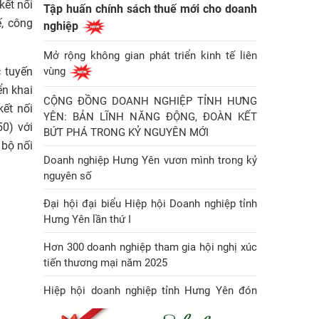
kết nối
Tập huấn chính sách thuế mới cho doanh
ế, công
nghiệp
Mở rộng không gian phát triển kinh tế liên
 tuyến
vùng
ển khai
CỘNG ĐỒNG DOANH NGHIỆP TỈNH HƯNG
ết nối
YÊN: BẢN LĨNH NĂNG ĐỘNG, ĐOÀN KẾT
0) với
BỨT PHÁ TRONG KỶ NGUYÊN MỚI
bộ nối
Doanh nghiệp Hưng Yên vươn mình trong kỷ
nguyên số
Đại hội đại biểu Hiệp hội Doanh nghiệp tỉnh
Hưng Yên lần thứ I
Hơn 300 doanh nghiệp tham gia hội nghị xúc
tiến thương mại năm 2025
Hiệp hội doanh nghiệp tỉnh Hưng Yên đón
Huân chương Lao động hạng Nhì