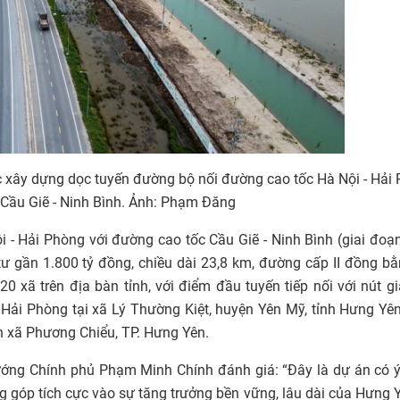
 xây dựng dọc tuyến đường bộ nối đường cao tốc Hà Nội - Hải
 Cầu Giẽ - Ninh Bình. Ảnh: Phạm Đăng
 - Hải Phòng với đường cao tốc Cầu Giẽ - Ninh Bình (giai đoạ
 gần 1.800 tỷ đồng, chiều dài 23,8 km, đường cấp II đồng bằ
 xã trên địa bàn tỉnh, với điểm đầu tuyến tiếp nối với nút gi
 Hải Phòng tại xã Lý Thường Kiệt, huyện Yên Mỹ, tỉnh Hưng Yê
n xã Phương Chiểu, TP. Hưng Yên.
tướng Chính phủ Phạm Minh Chính đánh giá: “Đây là dự án có 
ng góp tích cực vào sự tăng trưởng bền vững, lâu dài của Hưng 