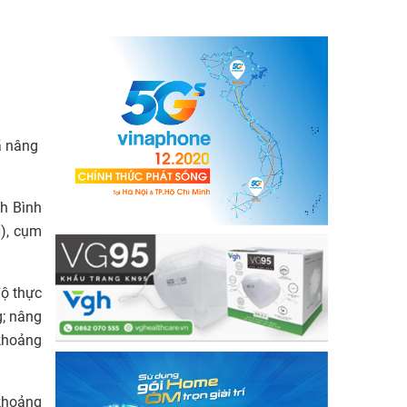
ã nâng
nh Bình
N), cụm
độ thực
g; nâng
 khoảng
 khoảng