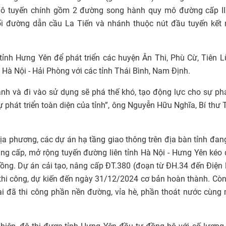
mô tuyến chính gồm 2 đường song hành quy mô đường cấp II
ối đường dẫn cầu La Tiến và nhánh thuộc nút đầu tuyến kết 
tỉnh Hưng Yên để phát triển các huyện Ân Thi, Phù Cừ, Tiên L
 Hà Nội - Hải Phòng với các tỉnh Thái Bình, Nam Định.
h và đi vào sử dụng sẽ phá thế khó, tạo động lực cho sự phá
 phát triển toàn diện của tỉnh”, ông Nguyễn Hữu Nghĩa, Bí thư 
địa phương, các dự án hạ tầng giao thông trên địa bàn tỉnh đa
g cấp, mở rộng tuyến đường liên tỉnh Hà Nội - Hưng Yên kéo 
ồng. Dự án cải tạo, nâng cấp ĐT.380 (đoạn từ ĐH.34 đến Điện
hi công, dự kiến đến ngày 31/12/2024 cơ bản hoàn thành. Cò
i đã thi công phần nền đường, vỉa hè, phần thoát nước cùng 