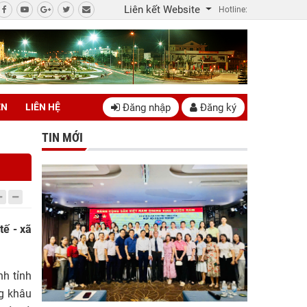
Liên kết Website
Hotline:
Đăng nhập
Đăng ký
ÊN
LIÊN HỆ
TIN MỚI
tế - xã
h tỉnh
ng khâu