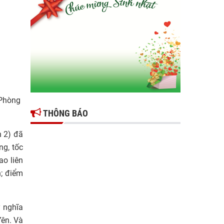
Gợi mở giải pháp để thúc đẩy doanh nghiệp
tỉnh Hưng Yên phát triển
Ông Đỗ Văn Vẻ là Chủ tịch Hiệp hội Doanh
nghiệp tỉnh Hưng Yên
Hiệp hội doanh nghiệp tỉnh Hưng Yên: Cập
nhật chính sách thuế mới và phòng ngừa rủi
ro thuế cho doanh nghiệp
 Phòng
THÔNG BÁO
n 2) đã
ng, tốc
ao liên
n; điểm
ý nghĩa
Yên. Và