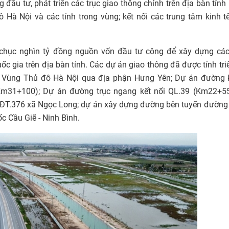
ng
đầu tư
, phát triển các trục giao thông chính trên địa bàn tỉnh 
ô Hà Nội và các tỉnh trong vùng; kết nối các trung tâm kinh t
hục nghìn tỷ đồng nguồn vốn đầu tư công để xây dựng các
ốc gia trên địa bàn tỉnh. Các
dự án
giao thông đã được tỉnh tri
 Vùng Thủ đô Hà Nội qua địa phận Hưng Yên; Dự án đường k
Km31+100); Dự án đường trục ngang kết nối QL.39 (Km22+55
 ĐT.376 xã Ngọc Long; dự án xây dựng đường bên tuyến đường 
c Cầu Giẽ - Ninh Bình.