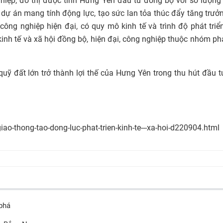
ghiệp, đô thị được tỉnh Hưng Yên đầu tư đồng bộ với số lượng
, dự án mang tính động lực, tạo sức lan tỏa thúc đẩy tăng trưở
ông nghiệp hiện đại, có quy mô kinh tế và trình độ phát triể
nh tế và xã hội đồng bộ, hiện đại, công nghiệp thuộc nhóm phá
quỹ đất lớn trở thành lợi thế của Hưng Yên trong thu hút đầu t
ao-thong-tao-dong-luc-phat-trien-kinh-te---xa-hoi-d220904.html
 phá