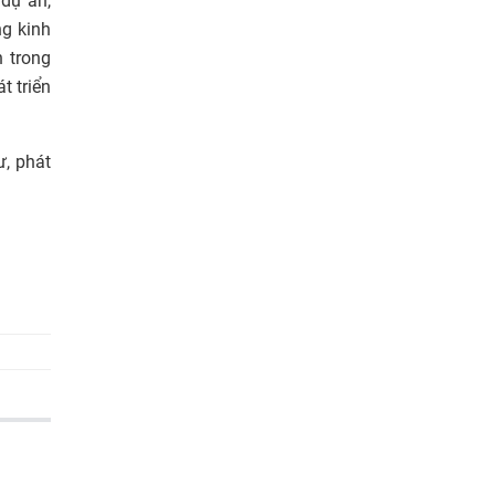
 dự án,
ng kinh
n trong
t triển
ư, phát