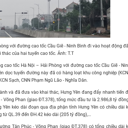
òng với đường cao tốc Cầu Giẽ - Ninh Bình đi vào hoạt động đ
 thác của hai tuyến cao tốc. Ảnh: T.T
g cao tốc Hà Nội – Hải Phòng với đường cao tốc Cầu Giẽ - Ni
rên dọc tuyến đường này đã có hàng loạt khu công nghiệp (KC
 KCN Sạch, CNN Phạm Ngũ Lão - Nghĩa Dân.
hành và đã đưa vào khai thác, Hưng Yên đang đẩy nhanh tiến 
- Võng Phan (giao ĐT.378), tổng mức đầu tư là 2.986,8 tỷ đồn
g Yên kéo dài đoạn qua địa phận tỉnh Hưng Yên có chiều dài
g từ QL.39 đến ĐH.42 kéo dài (205 tỷ đồng),…
đường Tân Phúc - Võng Phan (giao ĐT.378) có tổng chiều dài