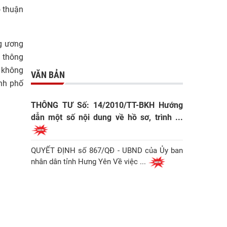
o thuận
g ương
o thông
i không
VĂN BẢN
nh phố
THÔNG TƯ Số: 14/2010/TT-BKH Hướng
dẫn một số nội dung về hồ sơ, trình ...
QUYẾT ĐỊNH số 867/QĐ - UBND của Ủy ban
nhân dân tỉnh Hưng Yên Về việc ...