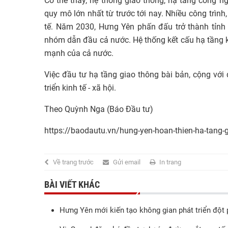
Có thể thấy, hệ thống giao thông, hạ tầng công n
quy mô lớn nhất từ trước tới nay. Nhiều công trình
tế. Năm 2030, Hưng Yên phấn đấu trở thành tỉnh c
nhóm dẫn đầu cả nước. Hệ thống kết cấu hạ tầng ki
mạnh của cả nước.
Việc đầu tư hạ tầng giao thông bài bản, cộng với 
triển kinh tế - xã hội.
Theo Quỳnh Nga (Báo Đầu tư)
https://baodautu.vn/hung-yen-hoan-thien-ha-tang-gi
Về trang trước
Gửi email
In trang
BÀI VIẾT KHÁC
Hưng Yên mới kiến tạo không gian phát triển đột