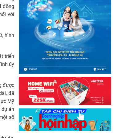
I đồng
nối với
ữ, hình
t triển
Tỉnh ủy
ng được
dài, đã
 lực Mỹ
n dự án
một số