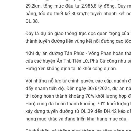
29,2km, tổng mức đầu tư 2.986,8 tỷ đồng. Quy 
bằng, tốc độ thiết kế 80km/h; tuyến nhánh kết n
QL.38.
Đây là dự án giao thông trục dọc quan trọng của 
thành tuyến đường liên vùng kết nối đường cao tốc
“Khi dự án đường Tân Phúc - Võng Phan hoàn thàn
của các huyện Ân Thi, Tiên Lữ, Phù Cừ cũng như sự
Hưng Yên khẳng định tại lễ khởi công dự án.
Với những nỗ lực từ chính quyền, các cấp, ngành 
đẩy nhanh tiến độ. Đến ngày 30/6/2024, dự án nân
thi công hoàn thành khoảng 70% khối lượng hợp đ
Hào) cũng đã hoàn thành khoảng 70% khối lượng t
xây dựng tuyến đường từ QL.39 đến ĐH.42 kéo dà
hạng mục khác và đang triển khai hạng mục cầu.