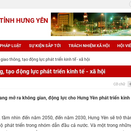
 TỈNH HƯNG YÊN
 PHÁP LUẬT
SỰ KIỆN SẮP TỚI
TRÁCH NHIỆM XÃ HỘI
HỘI VI
iao thông, tạo động lực phát triển kinh tế - xã hội
 tạo động lực phát triển kinh tế - xã hội
Cỡ chữ
ng mở ra không gian, động lực cho Hưng Yên phát triển kinh 
, tầm nhìn đến năm 2050, đến năm 2030, Hưng Yên sẽ trở thàn
độ phát triển trong nhóm dẫn đầu cả nước. Và một trong nhữ