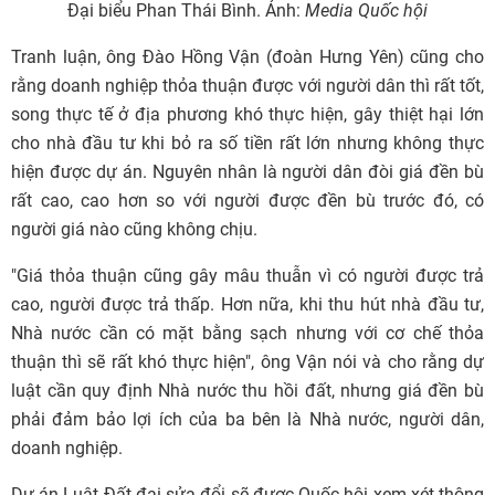
Đại biểu Phan Thái Bình. Ảnh:
Media Quốc hội
Tranh luận, ông Đào Hồng Vận (đoàn Hưng Yên) cũng cho
rằng doanh nghiệp thỏa thuận được với người dân thì rất tốt,
song thực tế ở địa phương khó thực hiện, gây thiệt hại lớn
cho nhà đầu tư khi bỏ ra số tiền rất lớn nhưng không thực
hiện được dự án. Nguyên nhân là người dân đòi giá đền bù
rất cao, cao hơn so với người được đền bù trước đó, có
người giá nào cũng không chịu.
"Giá thỏa thuận cũng gây mâu thuẫn vì có người được trả
cao, người được trả thấp. Hơn nữa, khi thu hút nhà đầu tư,
Nhà nước cần có mặt bằng sạch nhưng với cơ chế thỏa
thuận thì sẽ rất khó thực hiện", ông Vận nói và cho rằng dự
luật cần quy định Nhà nước thu hồi đất, nhưng giá đền bù
phải đảm bảo lợi ích của ba bên là Nhà nước, người dân,
doanh nghiệp.
Dự án Luật Đất đai sửa đổi sẽ được Quốc hội xem xét thông