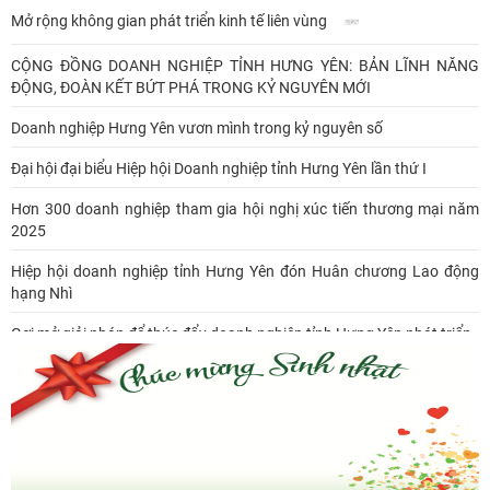
Mở rộng không gian phát triển kinh tế liên vùng
CỘNG ĐỒNG DOANH NGHIỆP TỈNH HƯNG YÊN: BẢN LĨNH NĂNG
ĐỘNG, ĐOÀN KẾT BỨT PHÁ TRONG KỶ NGUYÊN MỚI
Doanh nghiệp Hưng Yên vươn mình trong kỷ nguyên số
Đại hội đại biểu Hiệp hội Doanh nghiệp tỉnh Hưng Yên lần thứ I
Hơn 300 doanh nghiệp tham gia hội nghị xúc tiến thương mại năm
2025
Hiệp hội doanh nghiệp tỉnh Hưng Yên đón Huân chương Lao động
hạng Nhì
Gợi mở giải pháp để thúc đẩy doanh nghiệp tỉnh Hưng Yên phát triển
Ông Đỗ Văn Vẻ là Chủ tịch Hiệp hội Doanh nghiệp tỉnh Hưng Yên
Hiệp hội doanh nghiệp tỉnh Hưng Yên: Cập nhật chính sách thuế mới
và phòng ngừa rủi ro thuế cho doanh nghiệp