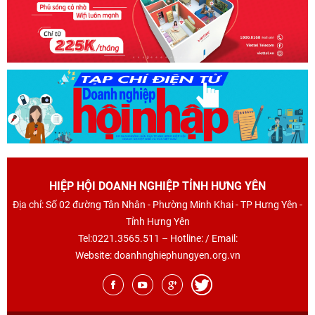
HIỆP HỘI DOANH NGHIỆP TỈNH HƯNG YÊN
Địa chỉ: Số 02 đường Tân Nhân - Phường Minh Khai - TP Hưng Yên -
Tỉnh Hưng Yên
Tel:0221.3565.511 – Hotline: / Email:
Website: doanhnghiephungyen.org.vn