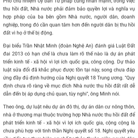
Phó chủ nhiệm Ủy ban Tư pháp cũng nhấn mạnh, trong việc
thu hồi đất, Nhà nước phải đảm bảo quyền lợi và nghĩa vụ
hợp pháp của ba bên gồm Nhà nước, người dân, doanh
nghiệp, trong đó cần quan tâm hơn đến người dân bị thu hồi
đất vì họ ở thế bị động.
Đại biểu Trần Nhật Minh (đoàn Nghệ An) đánh giá Luật Đất
đai 2013 có hạn chế là chưa làm rõ thế nào là dự án phát
triển kinh tế - xã hội vì lợi ích quốc gia, công cộng. Dự thảo
luật sửa đổi đã khắc phục được tồn tại này, song chưa đáp
ứng đầy đủ định hướng của Nghị quyết 18 Trung ương. "Quy
định chưa rõ ràng về mục đích Nhà nước thu hồi đất rất dễ
dẫn đến bị áp dụng chủ quan, tùy nghi", ông Minh nói.
Theo ông, dự luật nêu dự án đô thị, dự án dân cư nông thôn,
nhà ở thương mại thuộc trường hợp Nhà nước thu hồi đất để
phát triển kinh tế - xã hội vì lợi ích quốc gia, cộng cộng là
chưa phù hợp với tinh thần Nghị quyết số 18. Nghị quyết yêu