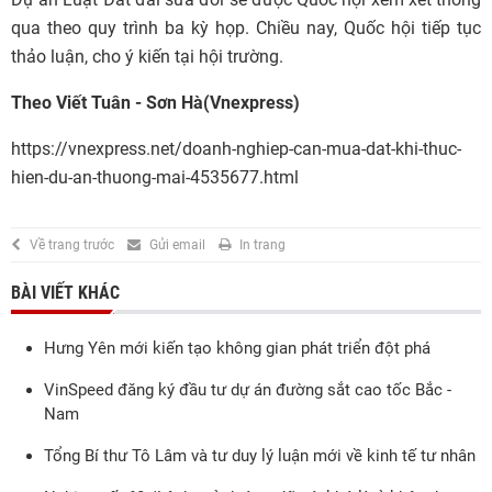
qua theo quy trình ba kỳ họp. Chiều nay, Quốc hội tiếp tục
thảo luận, cho ý kiến tại hội trường.
Theo Viết Tuân - Sơn Hà(Vnexpress)
https://vnexpress.net/doanh-nghiep-can-mua-dat-khi-thuc-
hien-du-an-thuong-mai-4535677.html
Về trang trước
Gửi email
In trang
BÀI VIẾT KHÁC
Hưng Yên mới kiến tạo không gian phát triển đột phá
VinSpeed đăng ký đầu tư dự án đường sắt cao tốc Bắc -
Nam
Tổng Bí thư Tô Lâm và tư duy lý luận mới về kinh tế tư nhân