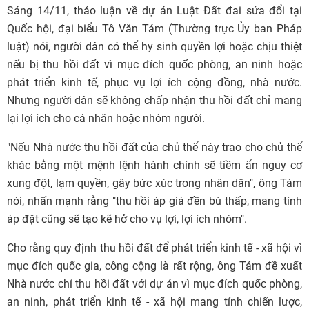
Sáng 14/11, thảo luận về dự án Luật Đất đai sửa đổi tại
Quốc hội, đại biểu Tô Văn Tám (Thường trực Ủy ban Pháp
luật) nói, người dân có thể hy sinh quyền lợi hoặc chịu thiệt
nếu bị thu hồi đất vì mục đích quốc phòng, an ninh hoặc
phát triển kinh tế, phục vụ lợi ích cộng đồng, nhà nước.
Nhưng người dân sẽ không chấp nhận thu hồi đất chỉ mang
lại lợi ích cho cá nhân hoặc nhóm người.
"Nếu Nhà nước thu hồi đất của chủ thể này trao cho chủ thể
khác bằng một mệnh lệnh hành chính sẽ tiềm ẩn nguy cơ
xung đột, lạm quyền, gây bức xúc trong nhân dân", ông Tám
nói, nhấn mạnh rằng "thu hồi áp giá đền bù thấp, mang tính
áp đặt cũng sẽ tạo kẽ hở cho vụ lợi, lợi ích nhóm".
Cho rằng quy định thu hồi đất để phát triển kinh tế - xã hội vì
mục đích quốc gia, công cộng là rất rộng, ông Tám đề xuất
Nhà nước chỉ thu hồi đất với dự án vì mục đích quốc phòng,
an ninh, phát triển kinh tế - xã hội mang tính chiến lược,