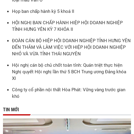
loại màu Văn Ổ
Họp ban chấp hành kỳ 5 khoá II
HỘI NGHỊ BAN CHẤP HÀNH HIỆP HỘI DOANH NGHIỆP
TỈNH HƯNG YÊN KỲ 7 KHÓA II
ĐOÀN CÁN BỘ HIỆP HỘI DOANH NGHIỆP TỈNH HƯNG YÊN
ĐẾN THĂM VÀ LÀM VIỆC VỚI HIỆP HỘI DOANH NGHIỆP
NHỎ VÀ VỪA TỈNH THÁI NGUYÊN
Hội nghị cán bộ chủ chốt toàn tỉnh: Quán triệt thực hiện
Nghị quyết Hội nghị lần thứ 5 BCH Trung ương Đảng khóa
XI
Công ty cổ phần nội thất Hòa Phát: Vững vàng trước gian
khó
TIN MỚI