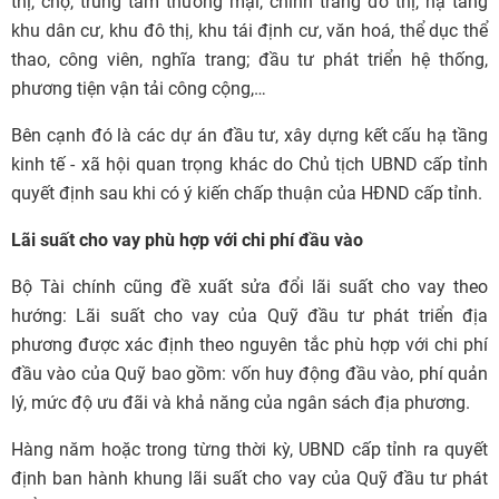
thị, chợ, trung tâm thương mại, chỉnh trang đô thị, hạ tầng
khu dân cư, khu đô thị, khu tái định cư, văn hoá, thể dục thể
thao, công viên, nghĩa trang; đầu tư phát triển hệ thống,
phương tiện vận tải công cộng,…
Bên cạnh đó là các dự án đầu tư, xây dựng kết cấu hạ tầng
kinh tế - xã hội quan trọng khác do Chủ tịch UBND cấp tỉnh
quyết định sau khi có ý kiến chấp thuận của HĐND cấp tỉnh.
Lãi suất cho vay phù hợp với chi phí đầu vào
Bộ Tài chính cũng đề xuất sửa đổi lãi suất cho vay theo
hướng: Lãi suất cho vay của Quỹ đầu tư phát triển địa
phương được xác định theo nguyên tắc phù hợp với chi phí
đầu vào của Quỹ bao gồm: vốn huy động đầu vào, phí quản
lý, mức độ ưu đãi và khả năng của ngân sách địa phương.
Hàng năm hoặc trong từng thời kỳ, UBND cấp tỉnh ra quyết
định ban hành khung lãi suất cho vay của Quỹ đầu tư phát