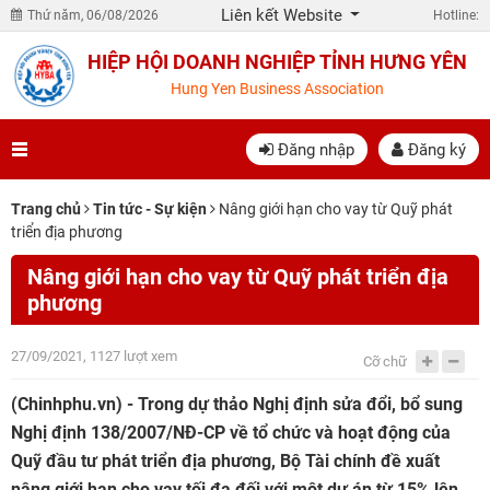
Liên kết Website
Thứ năm, 06/08/2026
Hotline:
HIỆP HỘI DOANH NGHIỆP TỈNH HƯNG YÊN
Hung Yen Business Association
Đăng nhập
Đăng ký
Trang chủ
Tin tức - Sự kiện
Nâng giới hạn cho vay từ Quỹ phát
triển địa phương
Nâng giới hạn cho vay từ Quỹ phát triển địa
phương
27/09/2021, 1127 lượt xem
Cỡ chữ
(Chinhphu.vn) - Trong dự thảo Nghị định sửa đổi, bổ sung
Nghị định 138/2007/NĐ-CP về tổ chức và hoạt động của
Quỹ đầu tư phát triển địa phương, Bộ Tài chính đề xuất
nâng giới hạn cho vay tối đa đối với một dự án từ 15% lên