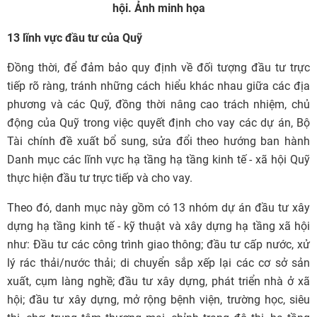
hội. Ảnh minh họa
13 lĩnh vực đầu tư của Quỹ
Đồng thời, để đảm bảo quy định về đối tượng đầu tư trực
tiếp rõ ràng, tránh những cách hiểu khác nhau giữa các địa
phương và các Quỹ, đồng thời nâng cao trách nhiệm, chủ
động của Quỹ trong việc quyết định cho vay các dự án, Bộ
Tài chính đề xuất bổ sung, sửa đổi theo hướng ban hành
Danh mục các lĩnh vực hạ tầng hạ tầng kinh tế - xã hội Quỹ
thực hiện đầu tư trực tiếp và cho vay.
Theo đó, danh mục này gồm có 13 nhóm dự án đầu tư xây
dựng hạ tầng kinh tế - kỹ thuật và xây dựng hạ tầng xã hội
như: Đầu tư các công trình giao thông; đầu tư cấp nước, xử
lý rác thải/nước thải; di chuyển sắp xếp lại các cơ sở sản
xuất, cụm làng nghề; đầu tư xây dựng, phát triển nhà ở xã
hội; đầu tư xây dựng, mở rộng bệnh viện, trường học, siêu