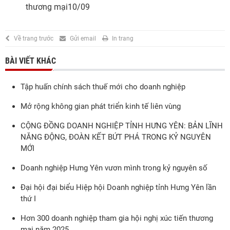
thương mại
10/09
Về trang trước
Gửi email
In trang
BÀI VIẾT KHÁC
Tập huấn chính sách thuế mới cho doanh nghiệp
Mở rộng không gian phát triển kinh tế liên vùng
CỘNG ĐỒNG DOANH NGHIỆP TỈNH HƯNG YÊN: BẢN LĨNH
NĂNG ĐỘNG, ĐOÀN KẾT BỨT PHÁ TRONG KỶ NGUYÊN
MỚI
Doanh nghiệp Hưng Yên vươn mình trong kỷ nguyên số
Đại hội đại biểu Hiệp hội Doanh nghiệp tỉnh Hưng Yên lần
thứ I
Hơn 300 doanh nghiệp tham gia hội nghị xúc tiến thương
mại năm 2025