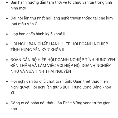
Ban hành hướng dẫn tạm thời về tổ chức vận tải trong tình
hình mới
Đại hội lần thứ nhất hội làng nghề truyền thống tái chế kim
loại màu Văn Ổ
Họp ban chấp hành kỳ 5 khoá II
HỘI NGHỊ BAN CHẤP HÀNH HIỆP HỘI DOANH NGHIỆP
TỈNH HƯNG YÊN KỲ 7 KHÓA II
ĐOÀN CÁN BỘ HIỆP HỘI DOANH NGHIỆP TỈNH HƯNG YÊN
ĐẾN THĂM VÀ LÀM VIỆC VỚI HIỆP HỘI DOANH NGHIỆP
NHỎ VÀ VỪA TỈNH THÁI NGUYÊN
Hội nghị cán bộ chủ chốt toàn tỉnh: Quán triệt thực hiện
Nghị quyết Hội nghị lần thứ 5 BCH Trung ương Đảng khóa
XI
Công ty cổ phần nội thất Hòa Phát: Vững vàng trước gian
khó