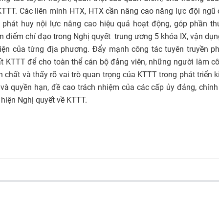
 KTTT. Các liên minh HTX, HTX cần nâng cao năng lực đội ngũ
, phát huy nội lực nâng cao hiệu quả hoạt động, góp phần th
an điểm chỉ đạo trong Nghị quyết trung ương 5 khóa IX, vận dụ
kiện của từng địa phương. Đẩy mạnh công tác tuyên truyền p
chất KTTT để cho toàn thể cán bộ đảng viên, những người làm c
hất và thấy rõ vai trò quan trọng của KTTT trong phát triển ki
 và quyền hạn, đề cao trách nhiệm của các cấp ủy đảng, chín
 hiện Nghị quyết về KTTT.