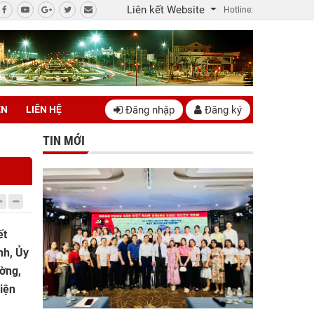
Liên kết Website
Hotline:
Đăng nhập
Đăng ký
ÊN
LIÊN HỆ
TIN MỚI
ết
nh, Ủy
ường,
diện