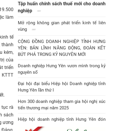
Tập huấn chính sách thuế mới cho doanh
 19.500
nghiệp
iệc làm
Mở rộng không gian phát triển kinh tế liên
vùng
kinh tế
CỘNG ĐỒNG DOANH NGHIỆP TỈNH HƯNG
X thành
YÊN: BẢN LĨNH NĂNG ĐỘNG, ĐOÀN KẾT
ếu kém,
BỨT PHÁ TRONG KỶ NGUYÊN MỚI
trị của
Doanh nghiệp Hưng Yên vươn mình trong kỷ
t triển
nguyên số
ng KTTT
Đại hội đại biểu Hiệp hội Doanh nghiệp tỉnh
Hưng Yên lần thứ I
ết.
Hơn 300 doanh nghiệp tham gia hội nghị xúc
 tục rà
tiến thương mại năm 2025
nh sách
Hiệp hội doanh nghiệp tỉnh Hưng Yên đón
ng ương
Huân chương Lao động hạng Nhì
a Đảng,