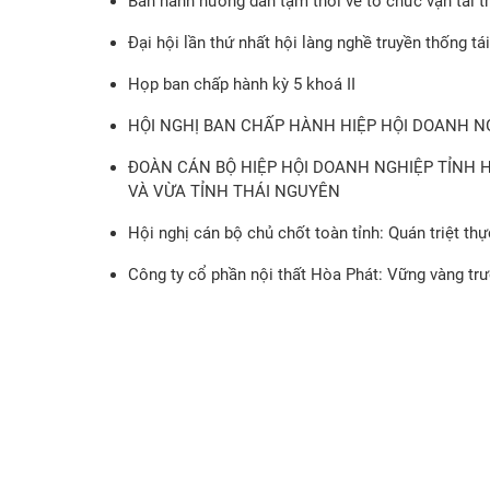
Ban hành hướng dẫn tạm thời về tổ chức vận tải t
Đại hội lần thứ nhất hội làng nghề truyền thống t
Họp ban chấp hành kỳ 5 khoá II
HỘI NGHỊ BAN CHẤP HÀNH HIỆP HỘI DOANH NG
ĐOÀN CÁN BỘ HIỆP HỘI DOANH NGHIỆP TỈNH 
VÀ VỪA TỈNH THÁI NGUYÊN
Hội nghị cán bộ chủ chốt toàn tỉnh: Quán triệt t
Công ty cổ phần nội thất Hòa Phát: Vững vàng tr