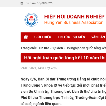
Thứ năm, 06/08/2026
HIỆP HỘI DOANH NGHIỆP
Hung Yen Business Association
GIỚI THIỆU
TIN TỨC - SỰ KIỆN
VĂN BẢN
Trang chủ
Tin tức - Sự kiện
Hội nghị toàn quốc tổng kế
Hội nghị toàn quốc tổng kết 10 năm th
29/09/2021, 1481 lượt xem
Ngày 6/6, Ban Bí thư Trung ương Đảng tổ chức hội
Trung ương 5 khóa IX về tiếp tục đổi mới, phát tr
viên Bộ Chính trị, Thường trực Ban Bí thư chủ trì
Phó Bí thư Thường trực Tỉnh ủy, Trưởng Đoàn đại b
các sở, ngành liên quan.