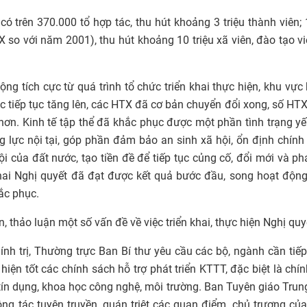
ó trên 370.000 tổ hợp tác, thu hút khoảng 3 triệu thành viên;
X so với năm 2001), thu hút khoảng 10 triệu xã viên, đào tạo v
g tích cực từ quá trình tổ chức triển khai thực hiện, khu vực 
ác tiếp tục tăng lên, các HTX đã cơ bản chuyển đổi xong, số HT
hơn. Kinh tế tập thể đã khắc phục được một phần tình trạng y
lực nội tại, góp phần đảm bảo an sinh xã hội, ổn định chính 
i của đất nước, tạo tiền đề để tiếp tục củng cố, đổi mới và phá
khai Nghị quyết đã đạt được kết quả bước đầu, song hoạt độ
ắc phục.
, thảo luận một số vấn đề về việc triển khai, thực hiện Nghị quy
ính trị, Thường trực Ban Bí thư yêu cầu các bộ, ngành cần tiếp
hiện tốt các chính sách hỗ trợ phát triển KTTT, đặc biệt là chí
, tín dụng, khoa học công nghệ, môi trường. Ban Tuyên giáo Tru
ng tác tuyên truyền, quán triệt các quan điểm, chủ trương củ