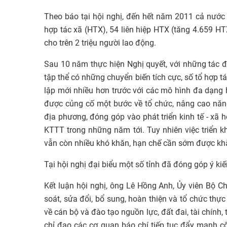
Theo báo tại hội nghị, đến hết năm 2011 cả nước c
hợp tác xã (HTX), 54 liên hiệp HTX (tăng 4.659 HT
cho trên 2 triệu người lao động.
Sau 10 năm thực hiện Nghị quyết, với những tác độn
tập thể có những chuyển biến tích cực, số tổ hợp t
lập mới nhiều hơn trước với các mô hình đa dạng 
được củng cố một bước về tổ chức, nâng cao năng 
địa phương, đóng góp vào phát triển kinh tế - xã hộ
KTTT trong những năm tới. Tuy nhiên việc triển 
vẫn còn nhiều khó khăn, hạn chế cần sớm được kh
Tại hội nghị đại biểu một số tỉnh đã đóng góp ý kiến
Kết luận hội nghị, ông Lê Hồng Anh, Ủy viên Bộ Ch
soát, sửa đổi, bổ sung, hoàn thiện và tổ chức thực 
về cán bộ và đào tạo nguồn lực, đất đai, tài chính
chỉ đạo các cơ quan báo chí tiếp tục đẩy mạnh cô