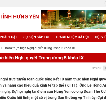
 TỈNH HƯNG YÊN
 PHÁP LUẬT
SỰ KIỆN SẮP TỚI
TRÁCH NHIỆM XÃ HỘI
HỘI VI
t 10 năm thực hiện Nghị quyết Trung ương 5 khóa IX
ực hiện Nghị quyết Trung ương 5 khóa IX
Cỡ chữ
 nghị trực tuyến toàn quốc tổng kết 10 năm thực hiện Nghị quy
iển và nâng cao hiệu quả kinh tế tập thể (KTTT). Ông Lê Hồng A
 hội nghị. Dự hội nghị tại điểm cầu Hưng Yên có ông Doãn Thế C
iểu Quốc hội tỉnh; một số vị trong Ban thường vụ Tỉnh ủy; đại 