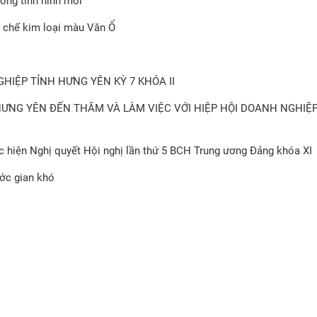
rong tình hình mới
ái chế kim loại màu Văn Ổ
HIỆP TỈNH HƯNG YÊN KỲ 7 KHÓA II
HƯNG YÊN ĐẾN THĂM VÀ LÀM VIỆC VỚI HIỆP HỘI DOANH NGHIỆ
hực hiện Nghị quyết Hội nghị lần thứ 5 BCH Trung ương Đảng khóa XI
ước gian khó