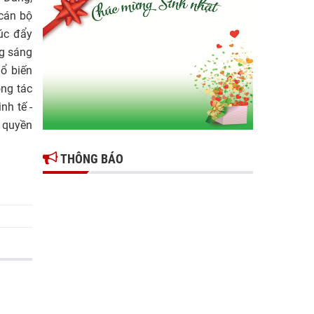
Gợi mở giải pháp để thúc đẩy doanh nghiệp
 cán bộ
tỉnh Hưng Yên phát triển
úc đẩy
ng sáng
Ông Đỗ Văn Vẻ là Chủ tịch Hiệp hội Doanh
hổ biến
nghiệp tỉnh Hưng Yên
ông tác
Hiệp hội doanh nghiệp tỉnh Hưng Yên: Cập
nh tế -
nhật chính sách thuế mới và phòng ngừa rủi
h quyền
ro thuế cho doanh nghiệp
THÔNG BÁO