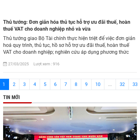
Thủ tướng: Đơn giản hóa thủ tục hỗ trợ ưu đãi thuế, hoàn
thuế VAT cho doanh nghiệp nhỏ và vừa
Thủ tướng giao Bộ Tài chính thực hiện triệt để việc đơn giản
hoá quy trình, thủ tục, hồ sơ hỗ trợ ưu đãi thuế, hoàn thuế
VAT cho doanh nghiệp; nghiên cứu áp dụng phương thức
hậu kiểm để doanh nghiệp n...
27/03/2025 Lượt xem : 916
1
2
3
4
5
6
7
8
9
10
...
32
33
TIN MỚI