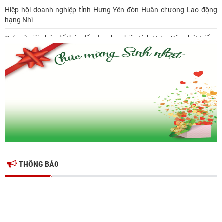
Hiệp hội doanh nghiệp tỉnh Hưng Yên đón Huân chương Lao động
hạng Nhì
Gợi mở giải pháp để thúc đẩy doanh nghiệp tỉnh Hưng Yên phát triển
Ông Đỗ Văn Vẻ là Chủ tịch Hiệp hội Doanh nghiệp tỉnh Hưng Yên
Hiệp hội doanh nghiệp tỉnh Hưng Yên: Cập nhật chính sách thuế mới
và phòng ngừa rủi ro thuế cho doanh nghiệp
THÔNG BÁO