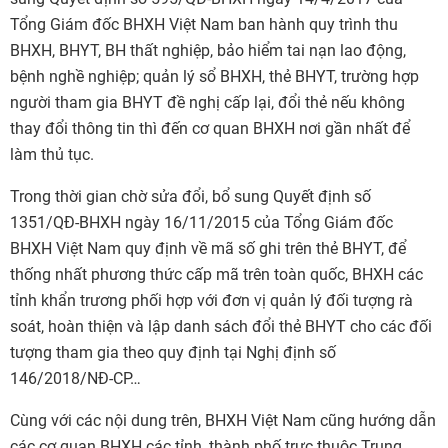
Tổng Giám đốc BHXH Việt Nam ban hành quy trình thu
BHXH, BHYT, BH thất nghiệp, bảo hiểm tai nạn lao động,
bệnh nghề nghiệp; quản lý sổ BHXH, thẻ BHYT, trường hợp
người tham gia BHYT đề nghị cấp lại, đổi thẻ nếu không
thay đổi thông tin thì đến cơ quan BHXH nơi gần nhất để
làm thủ tục.
Trong thời gian chờ sửa đổi, bổ sung Quyết định số
1351/QĐ-BHXH ngày 16/11/2015 của Tổng Giám đốc
BHXH Việt Nam quy định về mã số ghi trên thẻ BHYT, để
thống nhất phương thức cấp mã trên toàn quốc, BHXH các
tỉnh khẩn trương phối hợp với đơn vị quản lý đối tượng rà
soát, hoàn thiện và lập danh sách đổi thẻ BHYT cho các đối
tượng tham gia theo quy định tại Nghị định số
146/2018/NĐ-CP…
Cùng với các nội dung trên, BHXH Việt Nam cũng hướng dẫn
các cơ quan BHXH các tỉnh, thành phố trực thuộc Trung