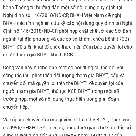
hành Thông tư hướng dẫn một số nội dung quy định tại
Nghị định số 146/2018/NĐ-CP, BHXH Việt Nam đề nghị
BHXH các tỉnh nghiên cứu kỹ các nội dung quy định tại Nghị
định số 146/2018/NĐ-CP, phối hợp chặt chẽ với các Sở, Ban
ngành tại địa phương và các cơ sở khám, chữa bệnh (KCB)
BHYT để triển khai tổ chức thực hiện đảm bảo quyền lợi cho
người tham gia BHYT khi đi KCB.
Công văn này hướng dẫn một số nội dung cụ thể đối với
công tác thu, phát triển đối tượng tham gia BHYT; cấp và
chuyển đổi mã quyền lợi trên thẻ BHYT; về quyền lợi của
người tham gia BHYT; thủ tục KCB BHYT trong một số
trường hợp; một số nội dung thực hiện trong giai đoạn
chuyển tiếp.
Về cấp và chuyển đổi mã quyền lợi trên thẻ BHYT, Công văn
số 4996/BHXH-CSYT nêu rõ,
t
rong thời gian chờ sửa đổi, bổ
sung Quyết định số 595/QĐ-BHXH ngày 14/4/2017 của