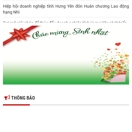
Hiệp hội doanh nghiệp tỉnh Hưng Yên đón Huân chương Lao động
hạng Nhì
Gợi mở giải pháp để thúc đẩy doanh nghiệp tỉnh Hưng Yên phát triển
Ông Đỗ Văn Vẻ là Chủ tịch Hiệp hội Doanh nghiệp tỉnh Hưng Yên
Hiệp hội doanh nghiệp tỉnh Hưng Yên: Cập nhật chính sách thuế mới
và phòng ngừa rủi ro thuế cho doanh nghiệp
THÔNG BÁO