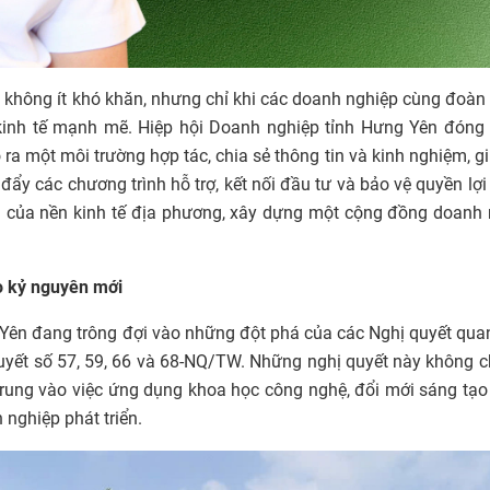
i không ít khó khăn, nhưng chỉ khi các doanh nghiệp cùng đoàn 
kinh tế mạnh mẽ. Hiệp hội Doanh nghiệp tỉnh Hưng Yên đóng v
 ra một môi trường hợp tác, chia sẻ thông tin và kinh nghiệm, g
đẩy các chương trình hỗ trợ, kết nối đầu tư và bảo vệ quyền lợ
ng của nền kinh tế địa phương, xây dựng một cộng đồng doanh
o kỷ nguyên mới
Yên đang trông đợi vào những đột phá của các Nghị quyết qua
ị quyết số 57, 59, 66 và 68-NQ/TW. Những nghị quyết này không c
 trung vào việc ứng dụng khoa học công nghệ, đổi mới sáng tạo
 nghiệp phát triển.