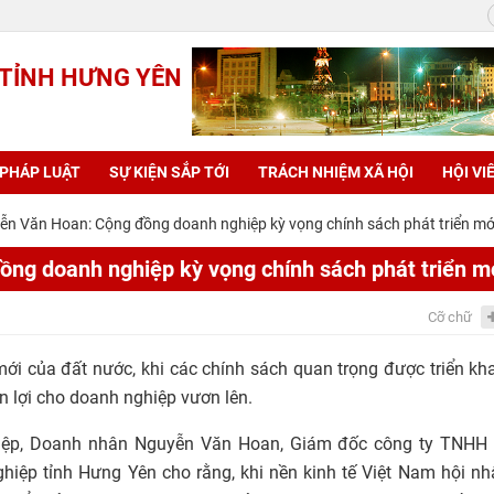
 TỈNH HƯNG YÊN
 PHÁP LUẬT
SỰ KIỆN SẮP TỚI
TRÁCH NHIỆM XÃ HỘI
HỘI VI
n Văn Hoan: Cộng đồng doanh nghiệp kỳ vọng chính sách phát triển mớ
ng doanh nghiệp kỳ vọng chính sách phát triển m
Cỡ chữ
 của đất nước, khi các chính sách quan trọng được triển kha
ận lợi cho doanh nghiệp vươn lên.
hiệp, Doanh nhân Nguyễn Văn Hoan, Giám đốc công ty TNHH
hiệp tỉnh Hưng Yên cho rằng, khi nền kinh tế Việt Nam hội n