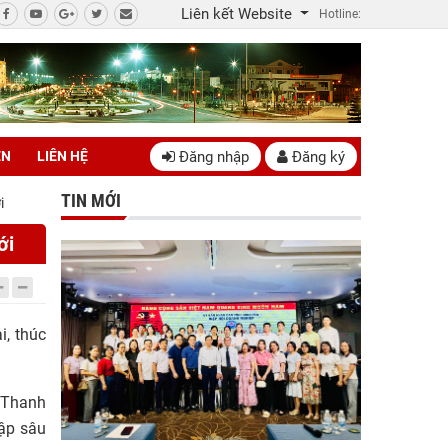
Liên kết Website
Hotline:
Đăng nhập
Đăng ký
ÊN
LIÊN HỆ
TIN MỚI
i
ới
i, thúc
 Thanh
hập sâu