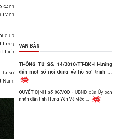
ào cạnh
h tranh
õi giúp
t trong
VĂN BẢN
t triển
THÔNG TƯ Số: 14/2010/TT-BKH Hướng
dẫn một số nội dung về hồ sơ, trình ...
n là sự
ệt Nam,
QUYẾT ĐỊNH số 867/QĐ - UBND của Ủy ban
nhân dân tỉnh Hưng Yên Về việc ...