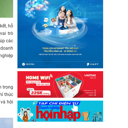
kết, hỗ
ai trò
iúp các
i doanh
 nghiệp
n trọng
hỉ thúc
 và hội