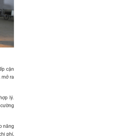
ếp cận
, mở ra
hợp lý.
g cường
ao năng
hi phí,