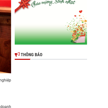
Gợi mở giải pháp để thúc đẩy doanh nghiệp
tỉnh Hưng Yên phát triển
Ông Đỗ Văn Vẻ là Chủ tịch Hiệp hội Doanh
nghiệp tỉnh Hưng Yên
Hiệp hội doanh nghiệp tỉnh Hưng Yên: Cập
nhật chính sách thuế mới và phòng ngừa rủi
ro thuế cho doanh nghiệp
THÔNG BÁO
nghiệp
“doanh