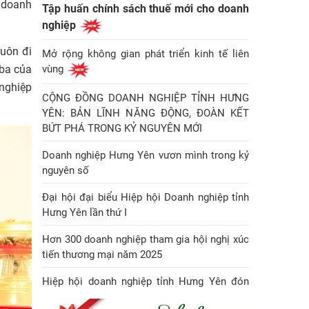
g doanh
Tập huấn chính sách thuế mới cho doanh
nghiệp
luôn đi
Mở rộng không gian phát triển kinh tế liên
 ba của
vùng
 nghiệp
CỘNG ĐỒNG DOANH NGHIỆP TỈNH HƯNG
YÊN: BẢN LĨNH NĂNG ĐỘNG, ĐOÀN KẾT
BỨT PHÁ TRONG KỶ NGUYÊN MỚI
Doanh nghiệp Hưng Yên vươn mình trong kỷ
nguyên số
Đại hội đại biểu Hiệp hội Doanh nghiệp tỉnh
Hưng Yên lần thứ I
Hơn 300 doanh nghiệp tham gia hội nghị xúc
tiến thương mại năm 2025
Hiệp hội doanh nghiệp tỉnh Hưng Yên đón
Huân chương Lao động hạng Nhì