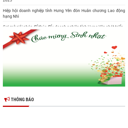
2025
Hiệp hội doanh nghiệp tỉnh Hưng Yên đón Huân chương Lao động
hạng Nhì
Gợi mở giải pháp để thúc đẩy doanh nghiệp tỉnh Hưng Yên phát triển
Ông Đỗ Văn Vẻ là Chủ tịch Hiệp hội Doanh nghiệp tỉnh Hưng Yên
Hiệp hội doanh nghiệp tỉnh Hưng Yên: Cập nhật chính sách thuế mới
và phòng ngừa rủi ro thuế cho doanh nghiệp
THÔNG BÁO