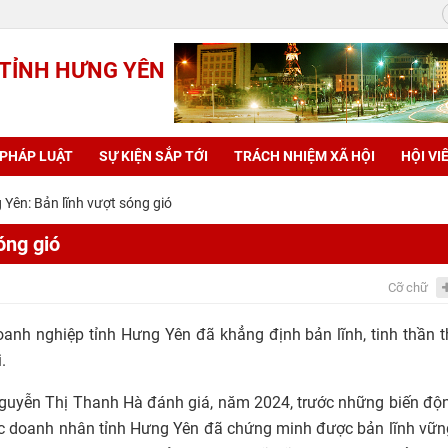
 TỈNH HƯNG YÊN
 PHÁP LUẬT
SỰ KIỆN SẮP TỚI
TRÁCH NHIỆM XÃ HỘI
HỘI VI
Yên: Bản lĩnh vượt sóng gió
óng gió
Cỡ chữ
nh nghiệp tỉnh Hưng Yên đã khẳng định bản lĩnh, tinh thần 
.
Nguyễn Thị Thanh Hà đánh giá, năm 2024, trước những biến độ
các doanh nhân tỉnh Hưng Yên đã chứng minh được bản lĩnh vữ