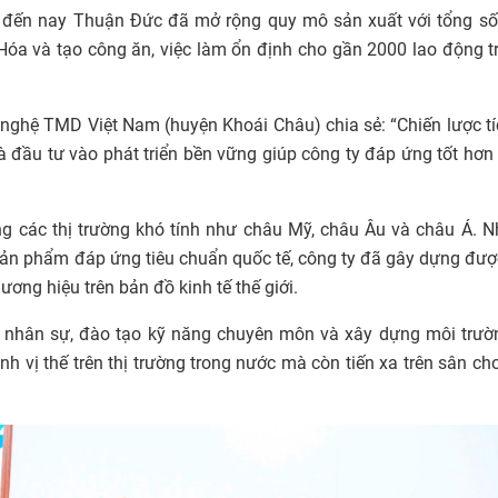
 đến nay Thuận Đức đã mở rộng quy mô sản xuất với tổng số
óa và tạo công ăn, việc làm ổn định cho gần 2000 lao động t
ghệ TMD Việt Nam (huyện Khoái Châu) chia sẻ: “Chiến lược t
à đầu tư vào phát triển bền vững giúp công ty đáp ứng tốt hơ
 các thị trường khó tính như châu Mỹ, châu Âu và châu Á. N
g sản phẩm đáp ứng tiêu chuẩn quốc tế, công ty đã gây dựng đư
ơng hiệu trên bản đồ kinh tế thế giới.
gũ nhân sự, đào tạo kỹ năng chuyên môn và xây dựng môi trư
nh vị thế trên thị trường trong nước mà còn tiến xa trên sân ch