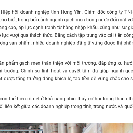
 Hiệp hội doanh nghiệp tỉnh Hưng Yên, Giám đốc công ty TN
o biết, trong bối cảnh ngành gạch men trong nước đối mặt vớ
tăng cao, áp lực cạnh tranh từ hàng nhập khẩu, cũng như sự g
 lực vượt qua thách thức. Bằng cách tập trung vào cải tiến côn
lượng sản phẩm, nhiều doanh nghiệp đã giữ vững được thị phầ
n phẩm gạch men thân thiện với môi trường, đáp ứng xu hướ
 thị trường. Chính sự linh hoạt và quyết tâm đã giúp ngành g
 được tăng trưởng đáng khích lệ, tạo tiền đề vững chắc cho 
n thể hiện rõ nét ở khả năng nhìn thấy cơ hội trong thách t
ối liên kết giữa các doanh nghiệp trong tỉnh, trong nước và quố