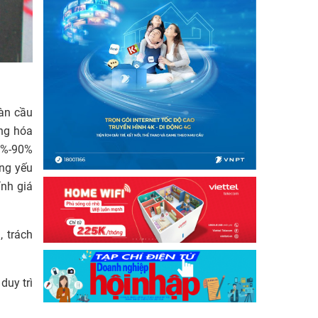
oàn cầu
àng hóa
0%-90%
ững yếu
ỉnh giá
 trách
duy trì