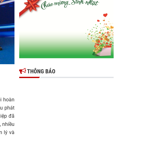
Gợi mở giải pháp để thúc đẩy doanh nghiệp
tỉnh Hưng Yên phát triển
Ông Đỗ Văn Vẻ là Chủ tịch Hiệp hội Doanh
nghiệp tỉnh Hưng Yên
Hiệp hội doanh nghiệp tỉnh Hưng Yên: Cập
nhật chính sách thuế mới và phòng ngừa rủi
ro thuế cho doanh nghiệp
THÔNG BÁO
ọi hoàn
êu phát
hiệp đã
, nhiều
 lý và