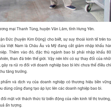
thương mại Thanh Tùng, huyện Văn Lâm, tỉnh Hưng Yên.
 Đức (huyện Kim Động) cho biết, sự suy thoái kinh tế trên t
lớn của Việt Nam là Châu Âu và Mỹ đang cắt giảm nhập khẩu h
hiệp. Thêm vào đó, đặc thù ngành bao bì phải nhập khẩu 8
nhiên, than đá trên thế giới. Vậy nên khi có sự thay đổi của nh
 gây ra rủi ro đối với doanh nghiệp bao bì khi chưa thể điều ch
hu tăng trưởng.
 phẩm và dịch vụ của doanh nghiệp có thương hiệu bền vững,
êu dùng cũng đang tạo áp lực lên các doanh nghiệp bao bì.
i mặt với thách thức từ biến động của nền kinh tế thị trường, 
uả ấn tượng.