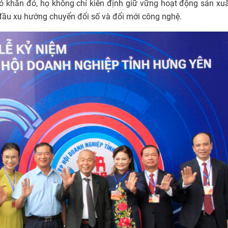
hó khăn đó, họ không chỉ kiên định giữ vững hoạt động sản xuấ
đầu xu hướng chuyển đổi số và đổi mới công nghệ.