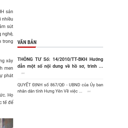
HH sản
i nhiều
iảm sút
g nghệ,
n trong
VĂN BẢN
THÔNG TƯ Số: 14/2010/TT-BKH Hướng
ng xây
dẫn một số nội dung về hồ sơ, trình ...
ạch men
sự phát
QUYẾT ĐỊNH số 867/QĐ - UBND của Ủy ban
nhân dân tỉnh Hưng Yên Về việc ...
hức. Họ
c tế để