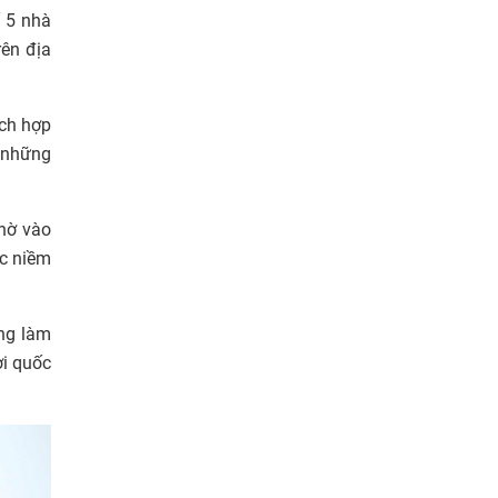
 5 nhà
rên địa
ích hợp
n những
hờ vào
ợc niềm
ờng làm
ơi quốc