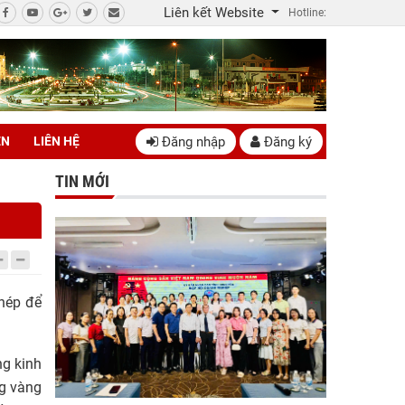
Liên kết Website
Hotline:
Đăng nhập
Đăng ký
ÊN
LIÊN HỆ
TIN MỚI
thép để
ng kinh
ng vàng