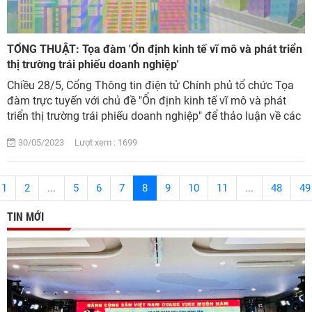
TỔNG THUẬT: Tọa đàm 'Ổn định kinh tế vĩ mô và phát triển
thị trường trái phiếu doanh nghiệp'
Chiều 28/5, Cổng Thông tin điện tử Chính phủ tổ chức Tọa
đàm trực tuyến với chủ đề "Ổn định kinh tế vĩ mô và phát
triển thị trường trái phiếu doanh nghiệp" để thảo luận về các
biện pháp tiếp tục ổn đị...
30/05/2023 Lượt xem : 1699
1
2
...
5
6
7
8
9
10
11
...
48
49
TIN MỚI