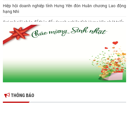
Hiệp hội doanh nghiệp tỉnh Hưng Yên đón Huân chương Lao động
hạng Nhì
Gợi mở giải pháp để thúc đẩy doanh nghiệp tỉnh Hưng Yên phát triển
Ông Đỗ Văn Vẻ là Chủ tịch Hiệp hội Doanh nghiệp tỉnh Hưng Yên
Hiệp hội doanh nghiệp tỉnh Hưng Yên: Cập nhật chính sách thuế mới
và phòng ngừa rủi ro thuế cho doanh nghiệp
THÔNG BÁO