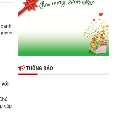
Gợi mở giải pháp để thúc đẩy doanh nghiệp
tỉnh Hưng Yên phát triển
Ông Đỗ Văn Vẻ là Chủ tịch Hiệp hội Doanh
 doanh
nghiệp tỉnh Hưng Yên
Nguyễn
Hiệp hội doanh nghiệp tỉnh Hưng Yên: Cập
nhật chính sách thuế mới và phòng ngừa rủi
ro thuế cho doanh nghiệp
THÔNG BÁO
 với
 Chủ
ấp cấp