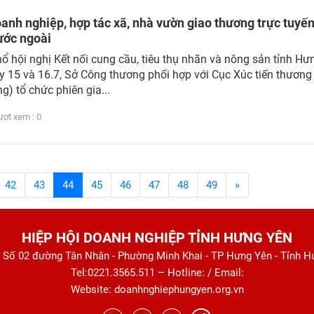
nh nghiệp, hợp tác xã, nhà vườn giao thương trực tuyến
ước ngoài
̉ hội nghị Kết nối cung cầu, tiêu thụ nhãn và nông sản tỉnh Hư
 15 và 16.7, Sở Công thương phối hợp với Cục Xúc tiến thương
g) tổ chức phiên gia...
t xem : 0
42
43
44
45
46
47
48
49
»
HIỆP HỘI DOANH NGHIỆP TỈNH HƯNG YÊN
: Số 02 đường Tân Nhân - Phường Minh Khai - TP Hưng Yên - Tỉnh 
Tel:0221.3565.511 – Hotline: / Email:
Website: doanhnghiephungyen.org.vn