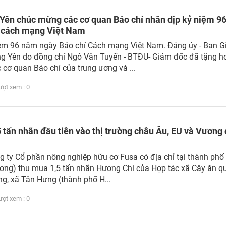
 Yên chúc mừng các cơ quan Báo chí nhân dịp kỷ niệm 9
 cách mạng Việt Nam
iệm 96 năm ngày Báo chí Cách mạng Việt Nam. Đảng ủy - Ban 
ng Yên do đồng chí Ngô Văn Tuyến - BTĐU- Giám đốc đã tặng h
cơ quan Báo chí của trung ương và ...
t xem : 0
 tấn nhãn đầu tiên vào thị trường châu Âu, EU và Vương
g ty Cổ phần nông nghiệp hữu cơ Fusa có địa chỉ tại thành phố
ơng) thu mua 1,5 tấn nhãn Hương Chi của Hợp tác xã Cây ăn q
g, xã Tân Hưng (thành phố H...
t xem : 0