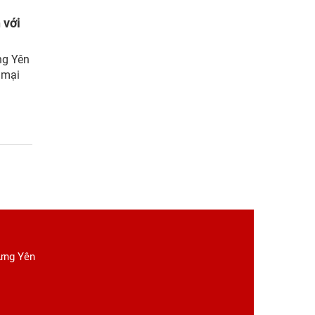
 với
ng Yên
 mại
Hưng Yên