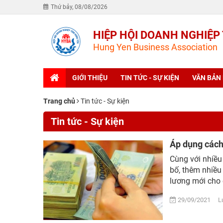
Thứ bảy, 08/08/2026
HIỆP HỘI DOANH NGHIỆP
Hung Yen Business Association
GIỚI THIỆU
TIN TỨC - SỰ KIỆN
VĂN BẢN
Trang chủ
Tin tức - Sự kiện
Tin tức - Sự kiện
Áp dụng cách 
Cùng với nhiều
bố, thêm nhiều
lương mới cho 
29/09/2021 Lượ