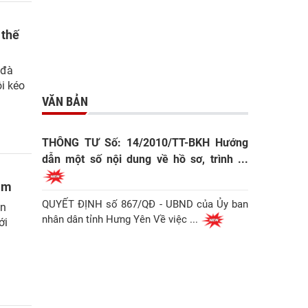
 thế
 đà
ôi kéo
VĂN BẢN
THÔNG TƯ Số: 14/2010/TT-BKH Hướng
dẫn một số nội dung về hồ sơ, trình ...
am
QUYẾT ĐỊNH số 867/QĐ - UBND của Ủy ban
an
nhân dân tỉnh Hưng Yên Về việc ...
ới