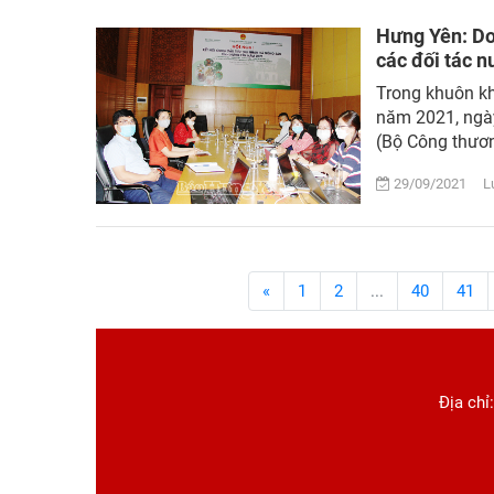
Hưng Yên: Doa
các đối tác n
Trong khuôn khô
năm 2021, ngày
(Bộ Công thươn
29/09/2021 Lượ
«
1
2
...
40
41
Địa chỉ