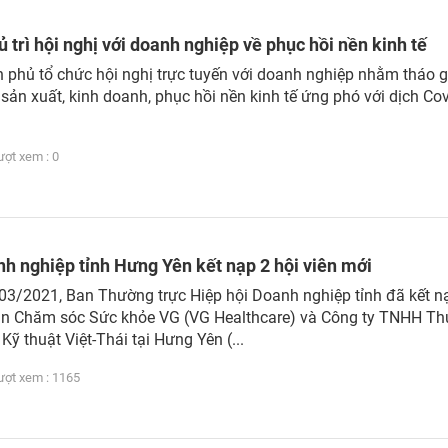
 trì hội nghị với doanh nghiệp về phục hồi nền kinh tế
h phủ tổ chức hội nghị trực tuyến với doanh nghiệp nhằm tháo 
sản xuất, kinh doanh, phục hồi nền kinh tế ứng phó với dịch Cov
t xem : 0
nh nghiệp tỉnh Hưng Yên kết nạp 2 hội viên mới
3/2021, Ban Thường trực Hiệp hội Doanh nghiệp tỉnh đã kết n
ần Chăm sóc Sức khỏe VG (VG Healthcare) và Công ty TNHH T
Kỹ thuật Việt-Thái tại Hưng Yên (...
t xem : 1165