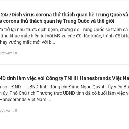
 24/7Dịch virus corona thử thách quan hệ Trung Quốc và
us corona thử thách quan hệ Trung Quốc và thế giới
 trở lại như trước dịch bệnh, chừng đó Trung Quốc sẽ tránh sa
ng khúc mắc hiện tại với Mỹ và các đối tác khác, tránh để bị l
hay vướng mắc mới với b...
t xem : 0
D tỉnh làm việc với Công ty TNHH Hanesbrands Việt N
trụ sở HĐND – UBND tỉnh, đồng chí Đặng Ngọc Quỳnh, Ủy viên B
 ủy, Phó Chủ tịch Thường trực UBND tỉnh đã có buổi làm việc v
Hanesbrands Việt Nam....
t xem : 0