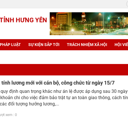
 TỈNH HƯNG YÊN
 PHÁP LUẬT
SỰ KIỆN SẮP TỚI
TRÁCH NHIỆM XÃ HỘI
HỘI VI
tính lương mới với cán bộ, công chức từ ngày 15/7
 quy định quan trọng khác như án lệ được áp dụng sau 30 ngà
 khoản chi cho việc đảm bảo trật tự an toàn giao thông, cách tí
các đối tượng hưởng lương,...
t xem : 0