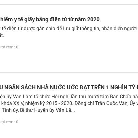
 hiểm y tế giấy bằng điện tử từ năm 2020
 tế điện tử được gắn chip để lưu giữ thông tin, nhận diện người
t.
t xem : 0
U NGÂN SÁCH NHÀ NƯỚC ƯỚC ĐẠT TRÊN 1 NGHÌN TỶ
ện ủy Văn Lâm tổ chức Hội nghị lần thứ mười tám Ban Chấp h
khóa XXIV, nhiệm kỳ 2015 - 2020. Đồng chí Trần Quốc Văn, Ủy 
Tỉnh ủy, Bí thư Huyện ủy Văn Lâ...
t xem : 0