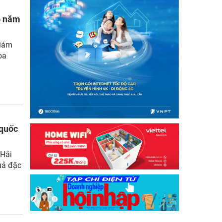
6 năm
Giám
oa
 quốc
 Hải
uả đặc