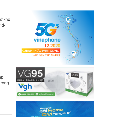
gỡ khó
id-
ạp
hương