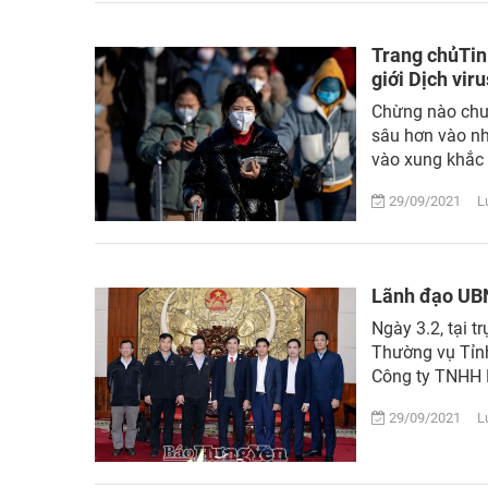
Trang chủTin
giới Dịch vir
Chừng nào chưa
sâu hơn vào nhữ
vào xung khắc 
29/09/2021 Lượ
Lãnh đạo UBN
Ngày 3.2, tại 
Thường vụ Tỉnh
Công ty TNHH 
29/09/2021 Lượ