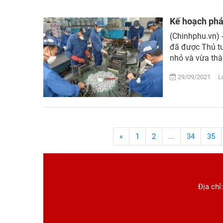
Kế hoạch phá
(Chinhphu.vn) 
đã được Thủ tư
nhỏ và vừa thà
29/09/2021 Lượ
«
1
2
...
34
35
Địa chỉ