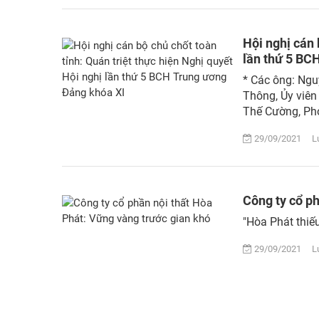
Hội nghị cán 
lần thứ 5 BC
* Các ông: Ngu
Thông, Ủy viên
Thế Cường, Phó 
29/09/2021 Lượ
Công ty cổ p
"Hòa Phát thiế
29/09/2021 Lượ