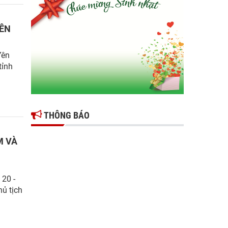
Gợi mở giải pháp để thúc đẩy doanh nghiệp
tỉnh Hưng Yên phát triển
YÊN
Ông Đỗ Văn Vẻ là Chủ tịch Hiệp hội Doanh
nghiệp tỉnh Hưng Yên
Yên
tỉnh
Hiệp hội doanh nghiệp tỉnh Hưng Yên: Cập
nhật chính sách thuế mới và phòng ngừa rủi
ro thuế cho doanh nghiệp
THÔNG BÁO
M VÀ
 20 -
ủ tịch