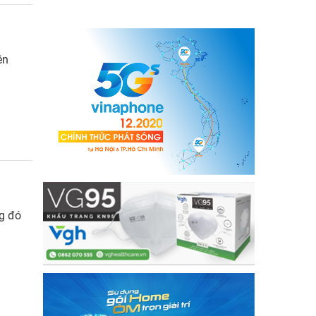
ên
ng đó