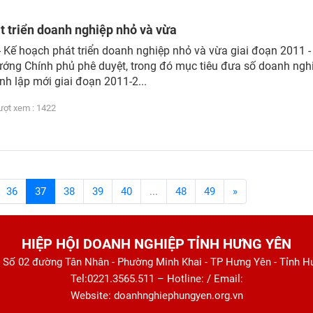
t triển doanh nghiệp nhỏ và vừa
- Kế hoạch phát triển doanh nghiệp nhỏ và vừa giai đoạn 2011 
ớng Chính phủ phê duyệt, trong đó mục tiêu đưa số doanh ngh
nh lập mới giai đoạn 2011-2...
t xem : 1422
36
37
38
39
40
...
48
49
»
HIỆP HỘI DOANH NGHIỆP TỈNH HƯNG YÊN
: Số 02 đường Tân Nhân - Phường Minh Khai - TP Hưng Yên - Tỉnh 
Tel:0221.3565.511 – Hotline: / Email:
Website: doanhnghiephungyen.org.vn