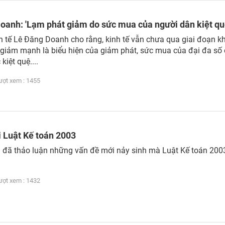
oanh: 'Lạm phát giảm do sức mua của người dân kiệt qu
h tế Lê Đăng Doanh cho rằng, kinh tế vẫn chưa qua giai đoạn k
 giảm mạnh là biểu hiện của giảm phát, sức mua của đại đa số
iệt quệ....
t xem : 1455
i Luật Kế toán 2003
 đã thảo luận những vấn đề mới nảy sinh mà Luật Kế toán 200
t xem : 1432