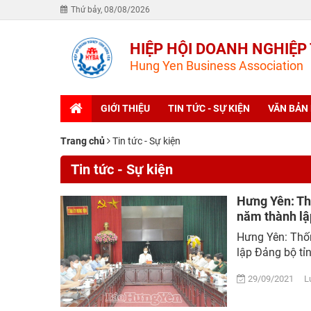
Thứ bảy, 08/08/2026
HIỆP HỘI DOANH NGHIỆP
Hung Yen Business Association
GIỚI THIỆU
TIN TỨC - SỰ KIỆN
VĂN BẢN
Trang chủ
Tin tức - Sự kiện
Tin tức - Sự kiện
Hưng Yên: Th
năm thành lập
Hưng Yên: Thốn
lập Đảng bộ tỉn
29/09/2021 Lượ