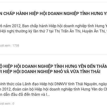
AN CHẤP HÀNH HIỆP HỘI DOANH NGHIỆP TỈNH HƯNG 
 6 năm 2012, Ban chấp hành Hiệp hội doanh nghiệp tỉnh Hưng 
 Hội nghị thường kỳ lần thứ 7 tại Thị Trấn Ân Thi, Huyện Ân Thi, 
t xem : 1738
Ộ HIỆP HỘI DOANH NGHIỆP TỈNH HƯNG YÊN ĐẾN THĂ
I HIỆP HỘI DOANH NGHIỆP NHỎ VÀ VỪA TỈNH THÁI
hính thức của Lãnh đạo Hiệp hội DNNVV tỉnh Thái Nguyên, ngày
 2012, đoàn cán bộ Hiệp hội doanh nghiệp tỉnh Hưng Yên do Ch
 dẫn đầu đã đến thăm và l...
t xem : 0