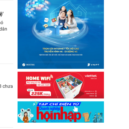
ệ'
hó
 dân
3 chưa