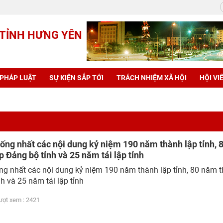
 TỈNH HƯNG YÊN
 PHÁP LUẬT
SỰ KIỆN SẮP TỚI
TRÁCH NHIỆM XÃ HỘI
HỘI VI
ống nhất các nội dung kỷ niệm 190 năm thành lập tỉnh, 
 Đảng bộ tỉnh và 25 năm tái lập tỉnh
g nhất các nội dung kỷ niệm 190 năm thành lập tỉnh, 80 năm 
h và 25 năm tái lập tỉnh
t xem : 2421