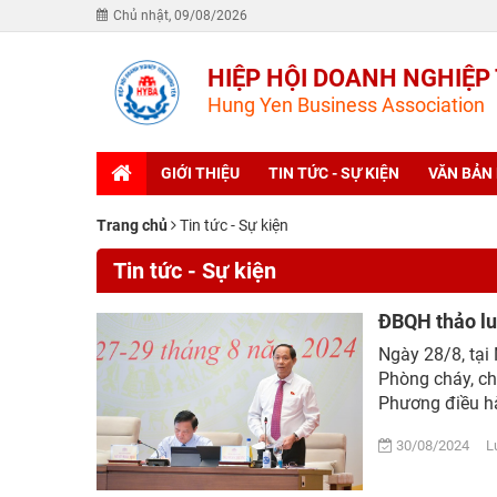
Chủ nhật, 09/08/2026
HIỆP HỘI DOANH NGHIỆP
Hung Yen Business Association
GIỚI THIỆU
TIN TỨC - SỰ KIỆN
VĂN BẢN
Trang chủ
Tin tức - Sự kiện
Tin tức - Sự kiện
ĐBQH thảo lu
Ngày 28/8, tại
Phòng cháy, ch
Phương điều hà
30/08/2024 Lượ