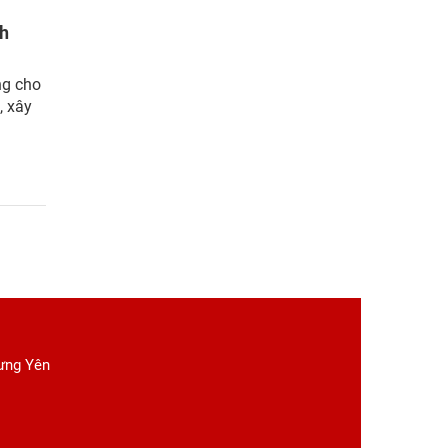
nh
ng cho
, xây
Hưng Yên