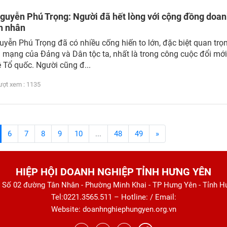
Nguyễn Phú Trọng: Người đã hết lòng với cộng đồng doa
h nhân
uyễn Phú Trọng đã có nhiều cống hiến to lớn, đặc biệt quan trọ
 mạng của Đảng và Dân tộc ta, nhất là trong công cuộc đổi mới
 Tổ quốc. Người cũng đ...
t xem : 1135
6
7
8
9
10
...
48
49
»
HIỆP HỘI DOANH NGHIỆP TỈNH HƯNG YÊN
: Số 02 đường Tân Nhân - Phường Minh Khai - TP Hưng Yên - Tỉnh 
Tel:0221.3565.511 – Hotline: / Email:
Website: doanhnghiephungyen.org.vn