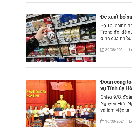
Đề xuất bổ su
Bộ Tài chính đa
Trong đó, đề x
định của nhiều 
30/08/2024 Lượ
Đoàn công tá
vụ Tỉnh ủy H
Chiều 9/8, đoà
Nguyễn Hữu Ngh
và làm việc tại 
10/08/2024 Lượ