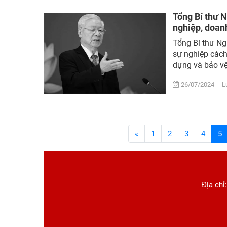
Tổng Bí thư 
nghiệp, doan
Tổng Bí thư Ng
sự nghiệp cách
dựng và bảo vệ
26/07/2024 Lượ
«
1
2
3
4
5
Địa chỉ