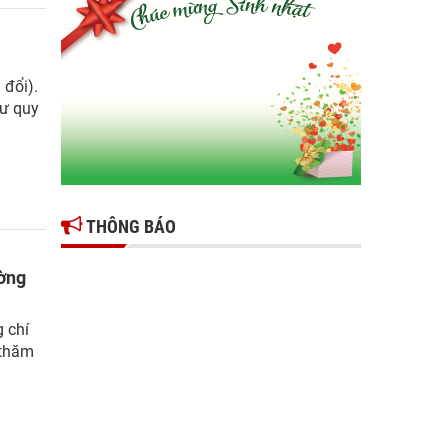
Gợi mở giải pháp để thúc đẩy doanh nghiệp
tỉnh Hưng Yên phát triển
Ông Đỗ Văn Vẻ là Chủ tịch Hiệp hội Doanh
 đổi).
nghiệp tỉnh Hưng Yên
hư quy
Hiệp hội doanh nghiệp tỉnh Hưng Yên: Cập
nhật chính sách thuế mới và phòng ngừa rủi
ro thuế cho doanh nghiệp
THÔNG BÁO
ường
 chí
 thăm