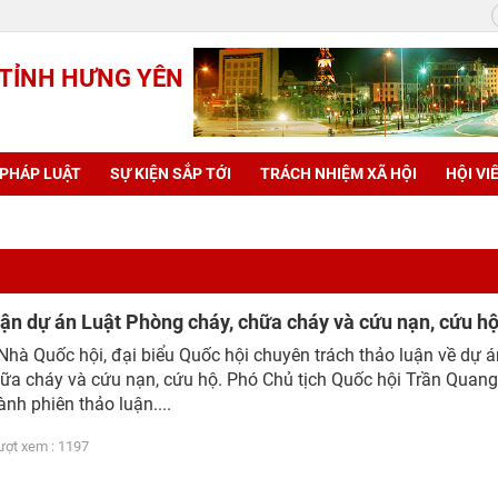
 TỈNH HƯNG YÊN
 PHÁP LUẬT
SỰ KIỆN SẮP TỚI
TRÁCH NHIỆM XÃ HỘI
HỘI VI
ận dự án Luật Phòng cháy, chữa cháy và cứu nạn, cứu h
 Nhà Quốc hội, đại biểu Quốc hội chuyên trách thảo luận về dự á
ữa cháy và cứu nạn, cứu hộ. Phó Chủ tịch Quốc hội Trần Quang
nh phiên thảo luận....
t xem : 1197