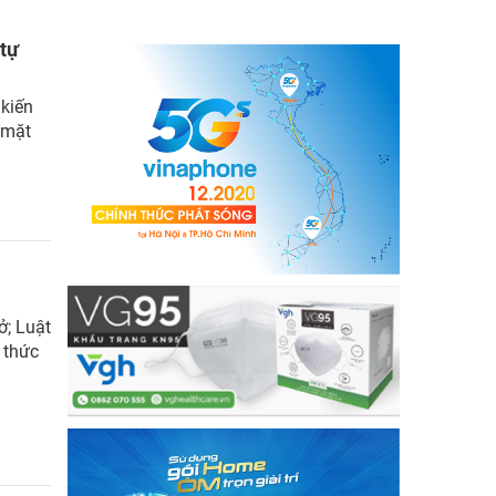
 tự
 kiến
 mặt
ở; Luật
 thức