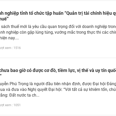
h nghiệp tỉnh tổ chức tập huấn “Quản trị tài chính hiệu q
Thuế”
 sách thuế mới là yêu cầu quan trọng đối với doanh nghiệp tron
nh nghiệp còn gặp lúng túng, vướng mắc trong thực thi các chí
iện nay....
t xem : 1516
chưa bao giờ có được cơ đồ, tiềm lực, vị thế và uy tín quố
"
uyễn Phú Trọng là người đầu tiên nhận định, được Đại hội Đảng
qua và đưa vào Nghị quyết Đại hội: “Với tất cả sự khiêm tốn, chú
rằng: Đất nước ta ch...
t xem : 1051