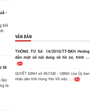
uả -
g bối
nh
VĂN BẢN
THÔNG TƯ Số: 14/2010/TT-BKH Hướng
dẫn một số nội dung về hồ sơ, trình ...
c tế
QUYẾT ĐỊNH số 867/QĐ - UBND của Ủy ban
nhân dân tỉnh Hưng Yên Về việc ...
 lần
ng ta