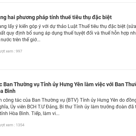
ng hai phương pháp tính thuế tiêu thụ đặc biệt
ng lấy ý kiến góp ý với dự thảo Luật Thuế tiêu thụ đặc biệt (sửa
uất quy định bổ sung áp dụng thuế tuyệt đối và thuế hỗn hợp n
nước trên thế giớ...
t xem : 997
c Ban Thường vụ Tỉnh ủy Hưng Yên làm việc với Ban Th
òa Bình
n công tác của Ban Thường vụ (BTV) Tỉnh ủy Hưng Yên do đồng
ĩa, Ủy viên BCH T.Ư Đảng, Bí thư Tỉnh ủy làm trưởng đoàn đã
tỉnh Hòa Bình. Tiếp, làm vi...
t xem : 1354