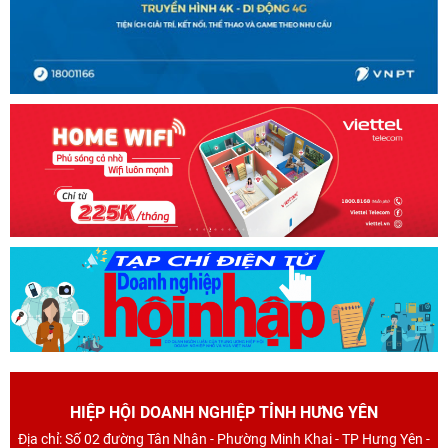
HIỆP HỘI DOANH NGHIỆP TỈNH HƯNG YÊN
Địa chỉ: Số 02 đường Tân Nhân - Phường Minh Khai - TP Hưng Yên -