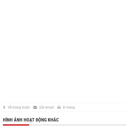
Về trang trước
Gửi email
In trang
HÌNH ẢNH HOẠT ĐỘNG KHÁC