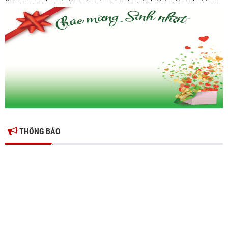
Gợi mở giải pháp để thúc đẩy doanh nghiệp tỉnh Hưng Yên phát triển
Ông Đỗ Văn Vẻ là Chủ tịch Hiệp hội Doanh nghiệp tỉnh Hưng Yên
Hiệp hội doanh nghiệp tỉnh Hưng Yên: Cập nhật chính sách thuế mới
và phòng ngừa rủi ro thuế cho doanh nghiệp
THÔNG BÁO