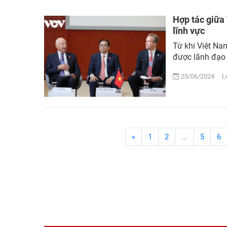
Hợp tác giữa 
lĩnh vực
Từ khi Việt Na
được lãnh đạo h
25/06/2024 Lư
«
1
2
...
5
6