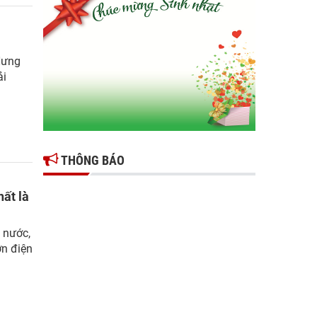
Gợi mở giải pháp để thúc đẩy doanh nghiệp
tỉnh Hưng Yên phát triển
Ông Đỗ Văn Vẻ là Chủ tịch Hiệp hội Doanh
 Hưng
nghiệp tỉnh Hưng Yên
ải
Hiệp hội doanh nghiệp tỉnh Hưng Yên: Cập
nhật chính sách thuế mới và phòng ngừa rủi
ro thuế cho doanh nghiệp
THÔNG BÁO
hất là
à nước,
ơn điện