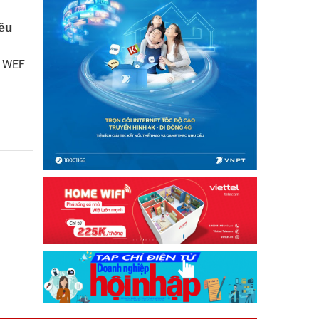
iều
à WEF