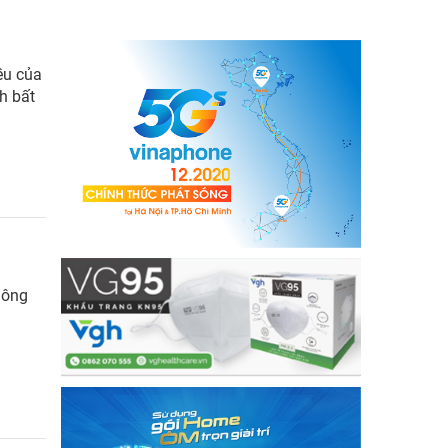
ều của
h bất
hông