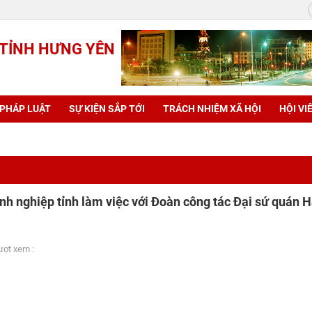
 TỈNH HƯNG YÊN
 PHÁP LUẬT
SỰ KIỆN SẮP TỚI
TRÁCH NHIỆM XÃ HỘI
HỘI VI
nh nghiệp tỉnh làm việc với Đoàn công tác Đại sứ quán 
ợt xem :