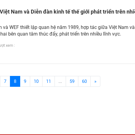
Việt Nam và Diễn đàn kinh tế thế giới phát triển trên nh
m và WEF thiết lập quan hệ năm 1989, hợp tác giữa Việt Nam v
ai bên quan tâm thúc đẩy, phát triển trên nhiều lĩnh vực.
ợt xem :
7
8
9
10
11
...
59
60
»