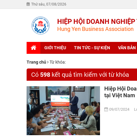
Thứ sáu, 07/08/2026
HIỆP HỘI DOANH NGHIỆP
Hung Yen Business Association
GIỚI THIỆU
TIN TỨC - SỰ KIỆN
VĂN BẢN
Trang chủ
Từ khóa:
Có
598
kết quả tìm kiếm với từ khóa
Hiệp Hội Doa
tại Việt Nam
09/07/2024 Lư