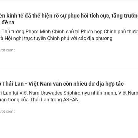
n kinh tế đã thể hiện rõ sự phục hồi tích cực, tăng trưở
 đề ra
 Thủ tướng Phạm Minh Chính chủ trì Phiên họp Chính phủ thườ
à Hội nghị trực tuyến Chính phủ với các địa phương.
ợt xem :
 Thái Lan - Việt Nam vẫn còn nhiều dư địa hợp tác
i Lan tại Việt Nam Urawadee Sriphiromya nhấn mạnh, Việt Nam
 quan trọng của Thái Lan trong ASEAN.
ợt xem :