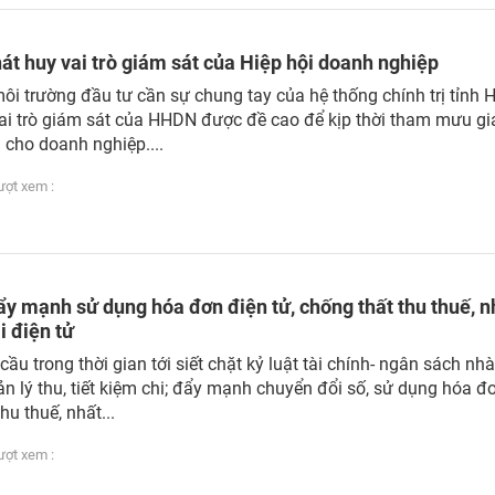
át huy vai trò giám sát của Hiệp hội doanh nghiệp
môi trường đầu tư cần sự chung tay của hệ thống chính trị tỉnh
vai trò giám sát của HHDN được đề cao để kịp thời tham mưu gi
 cho doanh nghiệp....
ợt xem :
y mạnh sử dụng hóa đơn điện tử, chống thất thu thuế, n
i điện tử
ầu trong thời gian tới siết chặt kỷ luật tài chính- ngân sách nh
n lý thu, tiết kiệm chi; đẩy mạnh chuyển đổi số, sử dụng hóa đ
hu thuế, nhất...
ợt xem :