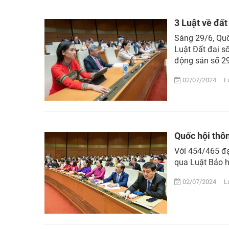
3 Luật về đất
Sáng 29/6, Quố
Luật Đất đai 
động sản số 29
02/07/2024 Lư
Quốc hội thôn
Với 454/465 đạ
qua Luật Bảo h
02/07/2024 Lư