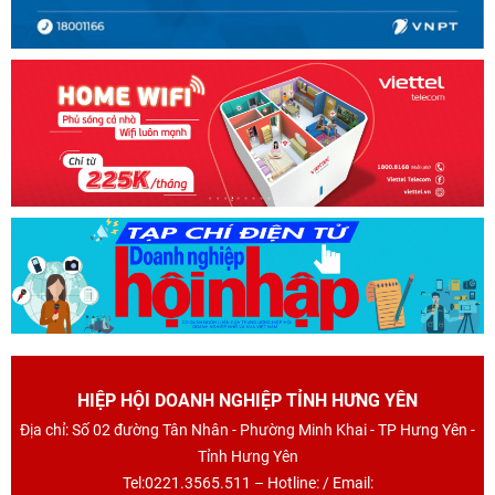
HIỆP HỘI DOANH NGHIỆP TỈNH HƯNG YÊN
Địa chỉ: Số 02 đường Tân Nhân - Phường Minh Khai - TP Hưng Yên -
Tỉnh Hưng Yên
Tel:0221.3565.511 – Hotline: / Email: