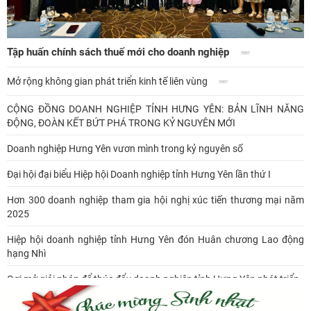
Tập huấn chính sách thuế mới cho doanh nghiệp
Mở rộng không gian phát triển kinh tế liên vùng
CỘNG ĐỒNG DOANH NGHIỆP TỈNH HƯNG YÊN: BẢN LĨNH NĂNG
ĐỘNG, ĐOÀN KẾT BỨT PHÁ TRONG KỶ NGUYÊN MỚI
Doanh nghiệp Hưng Yên vươn mình trong kỷ nguyên số
Đại hội đại biểu Hiệp hội Doanh nghiệp tỉnh Hưng Yên lần thứ I
Hơn 300 doanh nghiệp tham gia hội nghị xúc tiến thương mại năm
2025
Hiệp hội doanh nghiệp tỉnh Hưng Yên đón Huân chương Lao động
hạng Nhì
Gợi mở giải pháp để thúc đẩy doanh nghiệp tỉnh Hưng Yên phát triển
Ông Đỗ Văn Vẻ là Chủ tịch Hiệp hội Doanh nghiệp tỉnh Hưng Yên